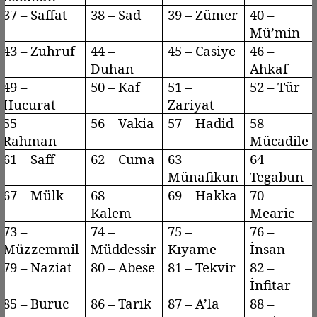
37 –
Saffat
38 – Sad
39 –
Zümer
40 –
Mü’min
43 –
Zuhruf
44 –
45 –
Casiye
46 –
Duhan
Ahkaf
49 –
50 – Kaf
51 –
52 – Tür
Hucurat
Zariyat
55 –
56 –
Vakia
57 –
Hadid
58 –
Rahman
Mücadile
61 –
Saff
62 – Cuma
63 –
64 –
Münafikun
Tegabun
67 – Mülk
68 –
69 – Hakka
70 –
Kalem
Mearic
73 –
74 –
75 –
76 –
Müzzemmil
Müddessir
Kıyame
İnsan
79 –
Naziat
80 – Abese
81 –
Tekvir
82 –
İnfitar
85 –
Buruc
86 – Tarık
87 –
A’la
88 –