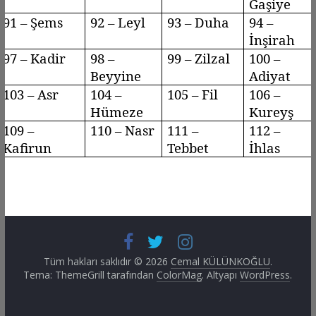
Gaşiye
91 – Şems
92 –
Leyl
93 –
Duha
94 –
İnşirah
97 – Kadir
98 –
99 –
Zilzal
100 –
Beyyine
Adiyat
103 –
Asr
104 –
105 – Fil
106 –
Hümeze
Kureyş
109 –
110 –
Nasr
111 –
112 –
Kafirun
Tebbet
İhlas
Tüm hakları saklıdır © 2026
Cemal KÜLÜNKOĞLU
.
Tema: ThemeGrill tarafından
ColorMag
. Altyapı
WordPress
.