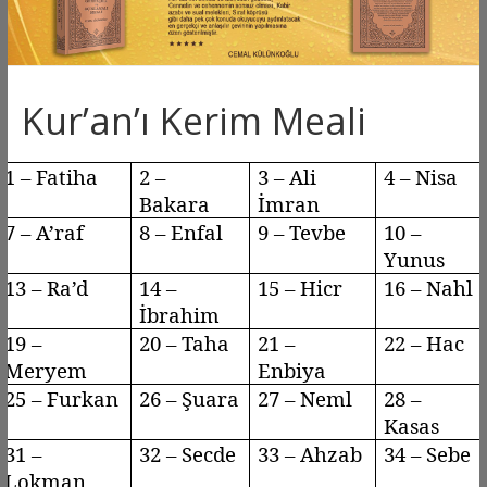
Kur’an’ı Kerim Meali
1 – Fatiha
2 –
3 – Ali
4 – Nisa
Bakara
İmran
7 –
A’raf
8 –
Enfal
9 –
Tevbe
10 –
Yunus
13 –
Ra’d
14 –
15 –
Hicr
16 –
Nahl
İbrahim
19 –
20 – Taha
21 –
22 – Hac
Meryem
Enbiya
25 – Furkan
26 – Şuara
27 –
Neml
28 –
Kasas
31 –
32 – Secde
33 –
Ahzab
34 –
Sebe
Lokman