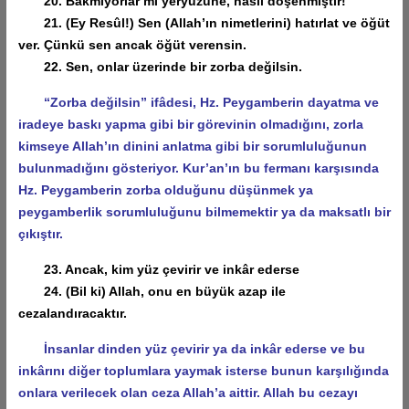
20. Bakmıyorlar mı yeryüzüne, nasıl döşenmiştir!
21. (Ey Resûl!) Sen (Allah’ın nimetlerini) hatırlat ve öğüt
ver. Çünkü sen ancak öğüt verensin.
22. Sen, onlar üzerinde bir zorba değilsin.
“Zorba değilsin” ifâdesi, Hz. Peygamberin dayatma ve
iradeye baskı yapma gibi bir görevinin olmadığını, zorla
kimseye Allah’ın dinini anlatma gibi bir sorumluluğunun
bulunmadığını gösteriyor. Kur’an’ın bu fermanı karşısında
Hz. Peygamberin zorba olduğunu düşünmek ya
peygamberlik sorumluluğunu bilmemektir ya da maksatlı bir
çıkıştır.
23. Ancak, kim yüz çevirir ve inkâr ederse
24. (Bil ki) Allah, onu en büyük azap ile
cezalandıracaktır.
İnsanlar dinden yüz çevirir ya da inkâr ederse ve bu
inkârını diğer toplumlara yaymak isterse bunun karşılığında
onlara verilecek olan ceza Allah’a aittir. Allah bu cezayı