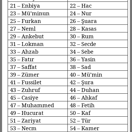
21 – Enbiya
22 – Hac
23 –
Mü’minun
24 – Nur
25 – Furkan
26 – Şuara
27 –
Neml
28 –
Kasas
29 –
Ankebut
30 – Rum
31 – Lokman
32 – Secde
33 –
Ahzab
34 –
Sebe
35 –
Fatır
36 – Yasin
37 –
Saffat
38 – Sad
39 –
Zümer
40 –
Mü’min
41 –
Fussilet
42 – Şura
43 –
Zuhruf
44 –
Duhan
45 –
Casiye
46 –
Ahkaf
47 – Muhammed
48 – Fetih
49 –
Hucurat
50 – Kaf
51 –
Zariyat
52 – Tür
53 –
Necm
54 – Kamer