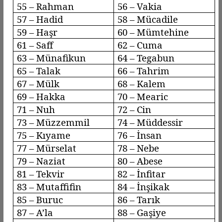
55 – Rahman
56 –
Vakia
57 –
Hadid
58 –
Mücadile
59 –
Haşr
60 –
Mümtehine
61 –
Saff
62 – Cuma
63 –
Münafikun
64 –
Tegabun
65 – Talak
66 –
Tahrim
67 – Mülk
68 – Kalem
69 – Hakka
70 –
Mearic
71 – Nuh
72 – Cin
73 –
Müzzemmil
74 –
Müddessir
75 –
Kıyame
76 – İnsan
77 –
Mürselat
78 –
Nebe
79 –
Naziat
80 – Abese
81 –
Tekvir
82 –
İnfitar
83 –
Mutaffifin
84 –
İnşikak
85 –
Buruc
86 – Tarık
87 –
A’la
88 –
Gaşiye