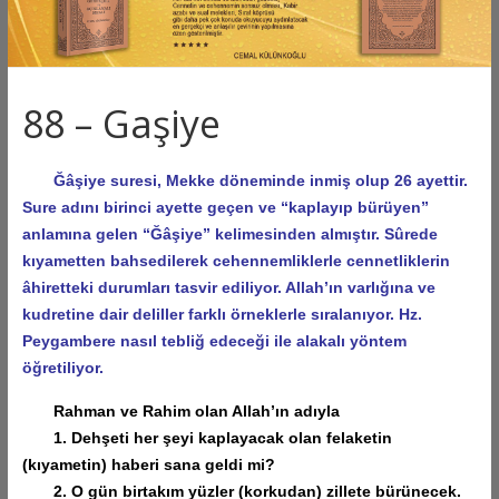
88 – Gaşiye
Ğâşiye suresi, Mekke döneminde inmiş olup 26 ayettir.
Sure adını birinci ayette geçen ve “kaplayıp bürüyen”
anlamına gelen “Ğâşiye” kelimesinden almıştır. Sûrede
kıyametten bahsedilerek cehennemliklerle cennetliklerin
âhiretteki durumları tasvir ediliyor. Allah’ın varlığına ve
kudretine dair deliller farklı örneklerle sıralanıyor. Hz.
Peygambere nasıl tebliğ edeceği ile alakalı yöntem
öğretiliyor.
Rahman ve Rahim olan Allah’ın adıyla
1. Dehşeti her şeyi kaplayacak olan felaketin
(kıyametin) haberi sana geldi mi?
2. O gün birtakım yüzler (korkudan) zillete bürünecek.