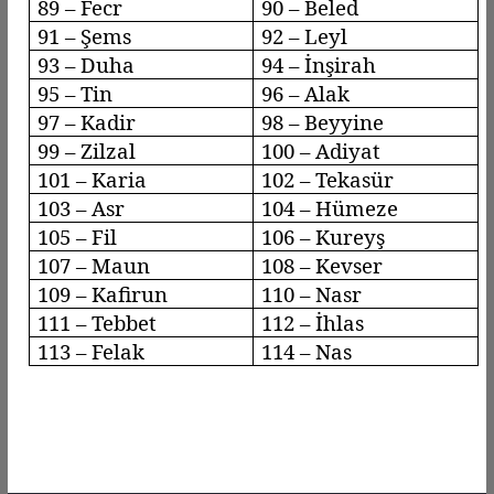
89 –
Fecr
90 –
Beled
91 – Şems
92 –
Leyl
93 –
Duha
94 – İnşirah
95 – Tin
96 –
Alak
97 – Kadir
98 –
Beyyine
99 –
Zilzal
100 –
Adiyat
101 – Karia
102 –
Tekasür
103 –
Asr
104 –
Hümeze
105 – Fil
106 –
Kureyş
107 – Maun
108 – Kevser
109 –
Kafirun
110 –
Nasr
111 –
Tebbet
112 – İhlas
113 –
Felak
114 – Nas