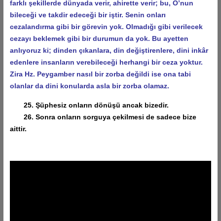
farklı şekillerde dünyada verir, ahirette verir; bu, O’nun
bileceği ve takdir edeceği bir iştir. Senin onları
cezalandırma gibi bir görevin yok. Olmadığı gibi verilecek
cezayı beklemek gibi bir durumun da yok. Bu ayetten
anlıyoruz ki; dinden çıkanlara, din değiştirenlere, dini inkâr
edenlere insanların verebileceği herhangi bir ceza yoktur.
Zira Hz. Peygamber nasıl bir zorba değildi ise ona tabi
olanlar da dini konularda asla bir zorba olamaz.
25. Şüphesiz onların dönüşü ancak bizedir.
26. Sonra onların sorguya çekilmesi de sadece bize
aittir.
Video
oynatıcı