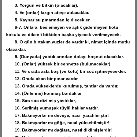
3. Yorgun ve bitkin (olacaklar).
4. Ve (onlar) kızgın ateşe atılacaklar.
5. Kaynar su pınarından içirilecekler.
6-7. Onlara, beslemeyen ve açlık gidermeyen kötü
kokulu ve dikenli bitkiden başka yiyecek verilmeyecek.
8. O gün birtakım yüzler de vardır ki, nimet içinde mutlu
olacaklar.
9. (Dünyada) yaptıklarından dolayı hoşnut olacaklar.
10. (Onlar) yüksek bir cennette (bulunacaklar).
11. Ve orada asla boş (ve kötü) bir söz işitmeyecekler.
12. Orada akan bir pınar vardır.
13. Orada yükseklerde kurulmuş, tahtlar da vardır.
14. (Önlerine) konmuş bardaklar,
15. Sıra sıra dizilmiş yastıklar,
16. Serilmiş yumuşak tüylü halılar vardır.
17. Bakmıyorlar mı deveye, nasıl yaratılmıştır!
18. Bakmıyorlar mı göğe, nasıl yükseltilmiştir!
19. Bakmıyorlar mı dağlara, nasıl dikilmişlerdir!