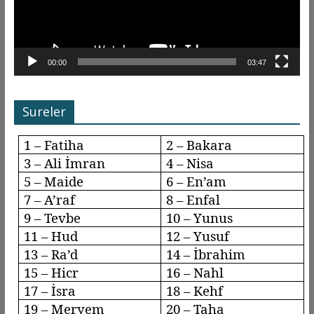
00:00
03:47
Sureler
1 – Fatiha
2 – Bakara
3 – Ali İmran
4 – Nisa
5 – Maide
6 –
En’am
7 –
A’raf
8 –
Enfal
9 –
Tevbe
10 – Yunus
11 – Hud
12 – Yusuf
13 –
Ra’d
14 – İbrahim
15 –
Hicr
16 –
Nahl
17 –
İsra
18 –
Kehf
19 – Meryem
20 – Taha