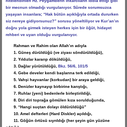
nitelendirilen Hz. Peygamberin inkârcıların iddia ettiği gibi
bir mecnun olmadığı vurgulanıyor. Sûrede sorumsuzca
yaşayan insanlara; “Hak bütün açıklığıyla ortada dururken
siz nereye gidiyorsunuz?” sorusu yöneltiliyor ve Kur’an’ın
doğru yola girmek isteyen herkes için bir öğüt, hidayet
rehberi ve uyarı olduğu vurgulanıyor.
Rahman ve Rahim olan Allah’ın adıyla
1. Güneş dürüldüğü (ve ziyası söndürüldüğü),
2. Yıldızlar kararıp döküldüğü,
3. Dağlar yürütüldüğü,
Bkz. 56/6, 101/5
4. Gebe develer kendi başlarına terk edildiği,
5. Vahşi hayvanlar (korkudan) bir araya geldiği,
6. Denizler kaynayıp birbirine karıştığı,
7. Ruhlar (yeni) bedenlerle birleştirildiği,
8. Diri diri toprağa gömülen kıza sorulduğunda,
9. “Hangi suçtan dolayı öldürüldüğü”
10. Amel defterleri (Hard Diskler) açıldığı,
11. Göğün örtüsü sıyrıldığı (her şeyin gün yüzüne