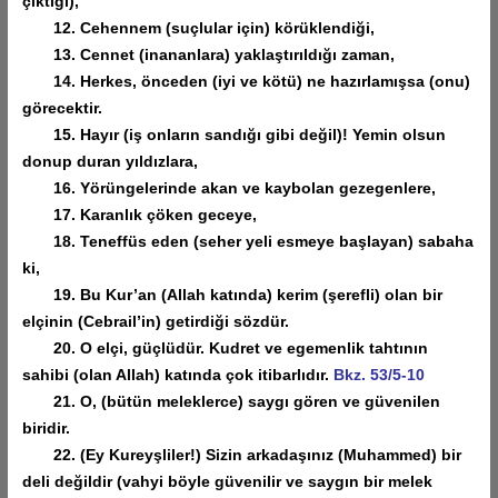
çıktığı),
12. Cehennem (suçlular için) körüklendiği,
13. Cennet (inananlara) yaklaştırıldığı zaman,
14. Herkes, önceden (iyi ve kötü) ne hazırlamışsa (onu)
görecektir.
15. Hayır (iş onların sandığı gibi değil)! Yemin olsun
donup duran yıldızlara,
16. Yörüngelerinde akan ve kaybolan gezegenlere,
17. Karanlık çöken geceye,
18. Teneffüs eden (seher yeli esmeye başlayan) sabaha
ki,
19. Bu Kur’an (Allah katında) kerim (şerefli) olan bir
elçinin (Cebrail’in) getirdiği sözdür.
20. O elçi, güçlüdür. Kudret ve egemenlik tahtının
sahibi (olan Allah) katında çok itibarlıdır.
Bkz. 53/5-10
21. O, (bütün meleklerce) saygı gören ve güvenilen
biridir.
22. (Ey Kureyşliler!) Sizin arkadaşınız (Muhammed) bir
deli değildir (vahyi böyle güvenilir ve saygın bir melek