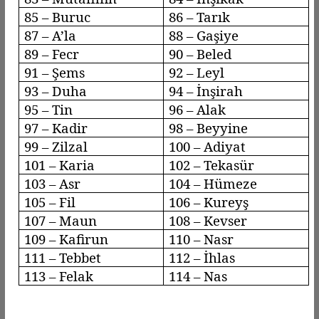
85 –
Buruc
86 – Tarık
87 –
A’la
88 –
Gaşiye
89 –
Fecr
90 –
Beled
91 – Şems
92 –
Leyl
93 –
Duha
94 – İnşirah
95 – Tin
96 –
Alak
97 – Kadir
98 –
Beyyine
99 –
Zilzal
100 –
Adiyat
101 – Karia
102 –
Tekasür
103 –
Asr
104 –
Hümeze
105 – Fil
106 –
Kureyş
107 – Maun
108 – Kevser
109 –
Kafirun
110 –
Nasr
111 –
Tebbet
112 – İhlas
113 –
Felak
114 – Nas