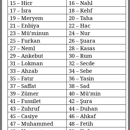
15 –
Hicr
16 –
Nahl
17 –
İsra
18 –
Kehf
19 – Meryem
20 – Taha
21 – Enbiya
22 – Hac
23 –
Mü’minun
24 – Nur
25 – Furkan
26 – Şuara
27 –
Neml
28 –
Kasas
29 –
Ankebut
30 – Rum
31 – Lokman
32 – Secde
33 –
Ahzab
34 –
Sebe
35 –
Fatır
36 – Yasin
37 –
Saffat
38 – Sad
39 –
Zümer
40 –
Mü’min
41 –
Fussilet
42 – Şura
43 –
Zuhruf
44 –
Duhan
45 –
Casiye
46 –
Ahkaf
47 – Muhammed
48 – Fetih