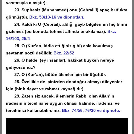
vasıtasıyla almıştır).
23. Şüphesiz (Muhammed) onu (Cebrail’i) apaçık ufukta
görmüştür.
Bkz. 53/13-16 ve dipnotları.
24. Kaldı ki O (Cebrail), aldığı gayb bilgilerinin hiç birini
gizlemez (bu konuda töhmet altında bırakılamaz).
Bkz.
16/103, 25/4
25. O (Kur’an, iddia ettiğiniz gibi) asla kovulmuş
şeytanın sözü değildir.
Bkz. 22/52
26. O halde, (ey insanlar), hakikat buyken nereye
gidiyorsunuz?
27. O (Kur’an), bütün âlemler için bir öğüttür.
28. Özellikle de içinizden dosdoğru olmayı dileyenler
için (bir hidayet ve rahmet kaynağıdır).
29. Zaten siz ancak, âlemlerin Rabbi olan Allah’ın
iradesinin tecellisine uygun olması halinde, iradenizi ve
tercihinizi kullanabilirsiniz.
Bkz. 74/56, 76/30 ve dipnotu.
Video
oynatıcı