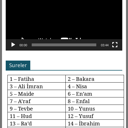
00:00
03:44
Sureler
1 – Fatiha
2 – Bakara
3 – Ali İmran
4 – Nisa
5 – Maide
6 –
En’am
7 –
A’raf
8 –
Enfal
9 –
Tevbe
10 – Yunus
11 – Hud
12 – Yusuf
13 –
Ra’d
14 – İbrahim