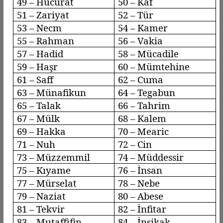
49 –
Hucurat
50 – Kaf
51 –
Zariyat
52 – Tür
53 –
Necm
54 – Kamer
55 – Rahman
56 –
Vakia
57 –
Hadid
58 –
Mücadile
59 –
Haşr
60 –
Mümtehine
61 –
Saff
62 – Cuma
63 –
Münafikun
64 –
Tegabun
65 – Talak
66 –
Tahrim
67 – Mülk
68 – Kalem
69 – Hakka
70 –
Mearic
71 – Nuh
72 – Cin
73 –
Müzzemmil
74 –
Müddessir
75 –
Kıyame
76 – İnsan
77 –
Mürselat
78 –
Nebe
79 –
Naziat
80 – Abese
81 –
Tekvir
82 –
İnfitar
83 –
Mutaffifin
84 –
İnşikak