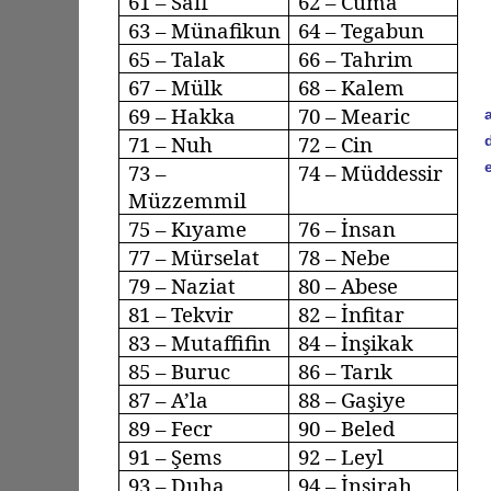
61 –
Saff
62 – Cuma
63 –
Münafikun
64 –
Tegabun
65 – Talak
66 –
Tahrim
67 – Mülk
68 – Kalem
69 – Hakka
70 –
Mearic
71 – Nuh
72 – Cin
e
73 –
74 –
Müddessir
Müzzemmil
75 –
Kıyame
76 – İnsan
77 –
Mürselat
78 –
Nebe
79 –
Naziat
80 – Abese
81 –
Tekvir
82 –
İnfitar
83 –
Mutaffifin
84 –
İnşikak
85 –
Buruc
86 – Tarık
87 –
A’la
88 –
Gaşiye
89 –
Fecr
90 –
Beled
91 – Şems
92 –
Leyl
93 –
Duha
94 – İnşirah