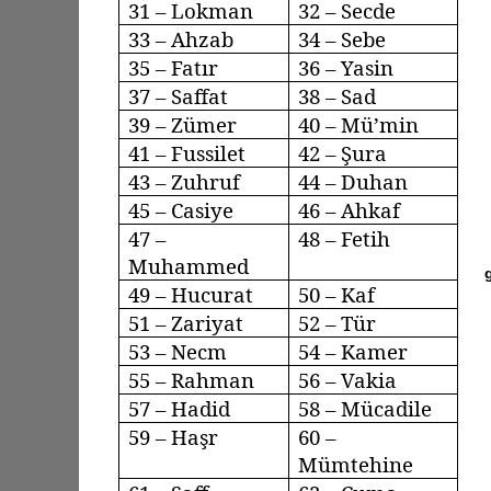
31 – Lokman
32 – Secde
33 –
Ahzab
34 –
Sebe
35 –
Fatır
36 – Yasin
37 –
Saffat
38 – Sad
39 –
Zümer
40 –
Mü’min
41 –
Fussilet
42 – Şura
43 –
Zuhruf
44 –
Duhan
45 –
Casiye
46 –
Ahkaf
47 –
48 – Fetih
Muhammed
49 –
Hucurat
50 – Kaf
51 –
Zariyat
52 – Tür
53 –
Necm
54 – Kamer
55 – Rahman
56 –
Vakia
57 –
Hadid
58 –
Mücadile
59 –
Haşr
60 –
Mümtehine