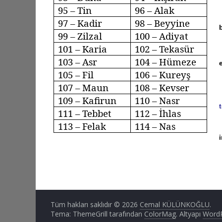
95 – Tin
96 –
Alak
97 – Kadir
98 –
Beyyine
99 –
Zilzal
100 –
Adiyat
101 – Karia
102 –
Tekasür
103 –
Asr
104 –
Hümeze
105 – Fil
106 –
Kureyş
107 – Maun
108 – Kevser
109 –
Kafirun
110 –
Nasr
111 –
Tebbet
112 – İhlas
113 –
Felak
114 – Nas
Tüm hakları saklıdır © 2026
Cemal KÜLÜNKOĞLU
.
Tema: ThemeGrill tarafından
ColorMag
. Altyapı
Word