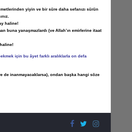
metlerinden yiyin ve bir süre daha sefanızı sürün
ınız.
y haline!
 buna yanaşmazlardı (ve Allah’ın emirlerine itaat
haline!
kmek için bu âyet farklı aralıklarla on defa
ere de inanmayacaklarsa), ondan başka hangi söze