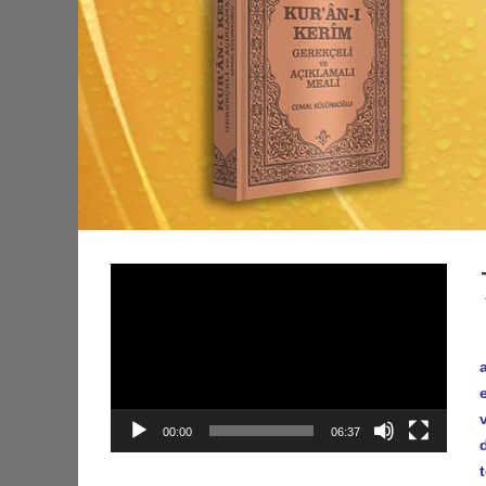
Video
oynatıcı
00:00
06:37