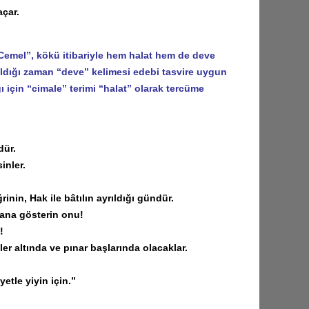
çar.
Cemel”, kökü itibariyle hem halat hem de deve
ıldığı zaman “deve” kelimesi edebi tasvire uygun
 için “cimale” terimi “halat” olarak tercüme
dür.
inler.
nin, Hak ile bâtılın ayrıldığı gündür.
bana gösterin onu!
!
er altında ve pınar başlarında olacaklar.
etle yiyin için.”