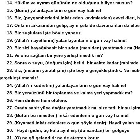
14. Hüküm ve ayırım gününün ne olduğunu biliyor musun?
15. (Bunu) yalanlayanların o gün vay haline!
16. Biz, (peygamberlerini inkâr eden kavimlerden) evvelkileri, 
17. Onların arkasından gelip, aynı şekilde davrananları da elbette
18. Biz suçlulara işte böyle yaparız.
19. (Allah’ın ayetlerini) yalanlayanların o gün vay haline!
20. Biz sizi bayağı/basit bir sudan (meniden) yaratmadık mı (Ha
21. Ve onu sağlam bir yere yerleştirmedik mi?
22. Sonra o suyu, (doğum için) belirli bir vakte kadar (rahimde
23. Biz, (insanın yaratılışını) işte böyle gerçekleştirdik. Ne mük
gerçekleştirmemiz!
24. (Allah’ın kudretini) yalanlayanların o gün vay haline!
25. Biz yeryüzünü bir toplanma ve kalma yeri yapmadık mı?
26. Hem dirilere hem ölülere.
27. Orada sabit yüce dağlar yaratmadık mı, size tatlı bir su içi
28. (Bütün bu nimetleri) inkâr edenlerin o gün vay haline!
29. (Kıyameti inkâr edenlere o gün şöyle denir): Haydi yalan sa
30. “Haydi gidin, üç kola ayrılmış (dumandan) bir gölgeye
31. (O) ne gölgelendirir ne de ateşten korur.