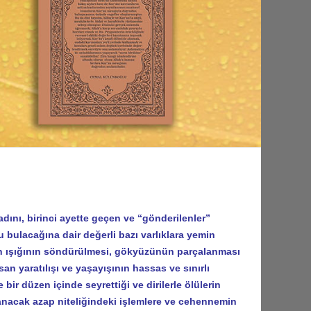
dını, birinci ayette geçen ve “gönderilenler”
 bulacağına dair değerli bazı varlıklara yemin
ın ışığının söndürülmesi, gökyüzünün parçalanması
an yaratılışı ve yaşayışının hassas ve sınırlı
r düzen içinde seyrettiği ve dirilerle ölülerin
lanacak azap niteliğindeki işlemlere ve cehennemin