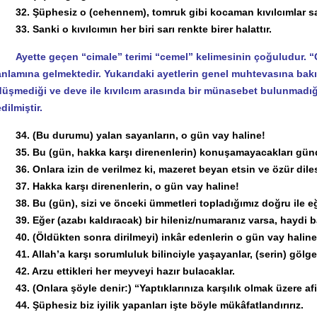
32. Şüphesiz o (cehennem), tomruk gibi kocaman kıvılcımlar sa
33. Sanki o kıvılcımın her biri sarı renkte birer halattır.
Ayette geçen “cimale” terimi “cemel” kelimesinin çoğuludur. “
anlamına gelmektedir. Yukarıdaki ayetlerin genel muhtevasına bak
düşmediği ve deve ile kıvılcım arasında bir münasebet bulunmadığı
dilmiştir.
34. (Bu durumu) yalan sayanların, o gün vay haline!
35. Bu (gün, hakka karşı direnenlerin) konuşamayacakları gün
36. Onlara izin de verilmez ki, mazeret beyan etsin ve özür diles
37. Hakka karşı direnenlerin, o gün vay haline!
38. Bu (gün), sizi ve önceki ümmetleri topladığımız doğru ile eğri
39. Eğer (azabı kaldıracak) bir hileniz/numaranız varsa, haydi 
40. (Öldükten sonra dirilmeyi) inkâr edenlerin o gün vay haline
41. Allah’a karşı sorumluluk bilinciyle yaşayanlar, (serin) gölgel
42. Arzu ettikleri her meyveyi hazır bulacaklar.
43. (Onlara şöyle denir:) “Yaptıklarınıza karşılık olmak üzere afiy
44. Şüphesiz biz iyilik yapanları işte böyle mükâfatlandırırız.