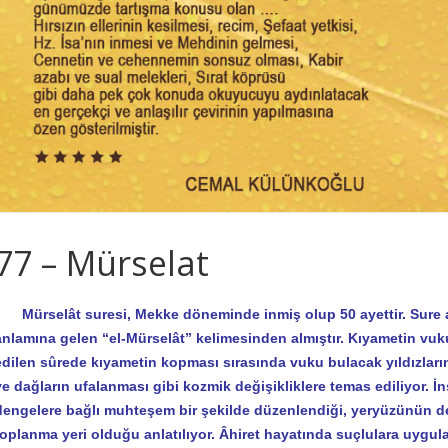
77 – Mürselat
Mürselât suresi, Mekke döneminde inmiş olup 50 ayettir. Sure a
anlamına gelen “el-Mürselât” kelimesinden almıştır. Kıyametin vuku
edilen sûrede kıyametin kopması sırasında vuku bulacak yıldızlar
ve dağların ufalanması gibi kozmik değişikliklere temas ediliyor. İns
dengelere bağlı muhteşem bir şekilde düzenlendiği, yeryüzünün de bi
toplanma yeri olduğu anlatılıyor. Âhiret hayatında suçlulara uygu