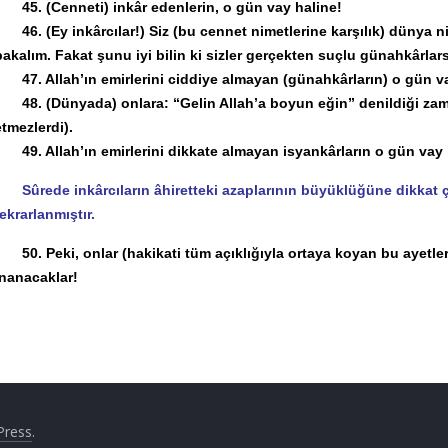
45. (Cenneti) inkâr edenlerin, o gün vay haline!
46. (Ey inkârcılar!) Siz (bu cennet nimetlerine karşılık) dünya ni
bakalım. Fakat şunu iyi bilin ki sizler gerçekten suçlu günahkârlars
47. Allah’ın emirlerini ciddiye almayan (günahkârların) o gün va
48. (Dünyada) onlara: “Gelin Allah’a boyun eğin” denildiği zaman
etmezlerdi).
49. Allah’ın emirlerini dikkate almayan isyankârların o gün vay 
Sûrede inkârcıların âhiretteki azaplarının büyüklüğüne dikkat çe
tekrarlanmıştır.
50. Peki, onlar (hakikati tüm açıklığıyla ortaya koyan bu ayetl
inanacaklar!
Press
.