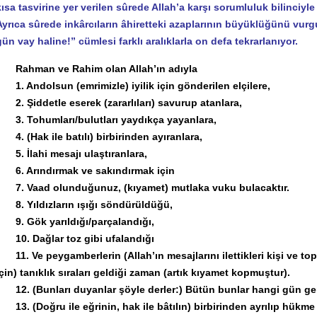
kısa tasvirine yer verilen sûrede Allah’a karşı sorumluluk bilinciyle
Ayrıca sûrede inkârcıların âhiretteki azaplarının büyüklüğünü vurgu
gün vay haline!” cümlesi farklı aralıklarla on defa tekrarlanıyor.
Rahman ve Rahim olan Allah’ın adıyla
1. Andolsun (emrimizle) iyilik için gönderilen elçilere,
2. Şiddetle eserek (zararlıları) savurup atanlara,
3. Tohumları/bulutları yaydıkça yayanlara,
4. (Hak ile batılı) birbirinden ayıranlara,
5. İlahi mesajı ulaştıranlara,
6. Arındırmak ve sakındırmak için
7. Vaad olunduğunuz, (kıyamet) mutlaka vuku bulacaktır.
8. Yıldızların ışığı söndürüldüğü,
9. Gök yarıldığı/parçalandığı,
10. Dağlar toz gibi ufalandığı
11. Ve peygamberlerin (Allah’ın mesajlarını ilettikleri kişi ve top
için) tanıklık sıraları geldiği zaman (artık kıyamet kopmuştur).
12. (Bunları duyanlar şöyle derler:) Bütün bunlar hangi gün g
13. (Doğru ile eğrinin, hak ile bâtılın) birbirinden ayrılıp hükm