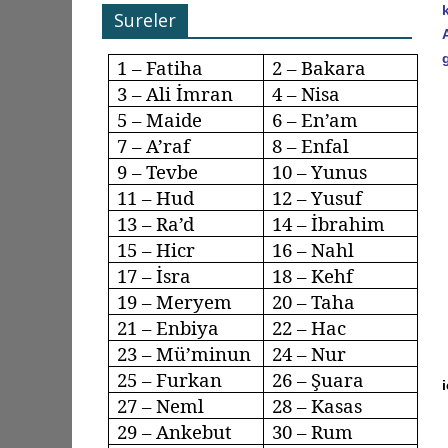
Sureler
1 – Fatiha
2 – Bakara
3 – Ali İmran
4 – Nisa
5 – Maide
6 –
En’am
7 –
A’raf
8 –
Enfal
9 –
Tevbe
10 – Yunus
11 – Hud
12 – Yusuf
13 –
Ra’d
14 – İbrahim
15 –
Hicr
16 –
Nahl
17 –
İsra
18 –
Kehf
19 – Meryem
20 – Taha
21 – Enbiya
22 – Hac
23 –
Mü’minun
24 – Nur
25 – Furkan
26 – Şuara
27 –
Neml
28 –
Kasas
29 –
Ankebut
30 – Rum