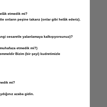
helâk etmedik mi?
 onların peşine takarız (onlar gibi helâk ederiz).
ngi cesaretle yalanlamaya kalkışıyorsunuz)?
 muhafaza etmedik mi?)
emmeldir Bizim (bir şeyi) kudretimizle
rmedik mi?
ydığınız azaba gidin.