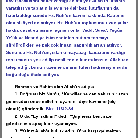
kavuşacaklarını haber verdiği anlatılıyor. Allah’ın insanın
yaratılışı ve tabiatın işleyişine dair bazı lütuflarının da
hatırlatıldığı sûrede Hz. Nûh’un kavmi hakkında Rabbine
olan şikâyeti anlatılıyor. Hz. Nuh’un toplumunu uzun yıllar
hakka davet etmesine rağmen onlar Vedd, Suva’, Yeğûs,
Ye’ûk ve Nesr diye isimlendirilen putlara tapmayı
sürdürdükleri ve pek çok insanı saptırdıkları anlatılıyor.
Sonunda Hz. Nûh’un, ıslah olmayacağı kanaatine vardığı
toplumunun yok edilip nesillerinin kurutulmasını Allah’tan
talep ettiği, bunun üzerine onların tufan hadisesiyle suda
boğulduğu ifade ediliyor.
Rahman ve Rahim olan Allah’ın adıyla
1. Doğrusu biz Nuh’u, “Kendilerine can yakıcı bir azap
gelmezden önce milletini uyarsın” diye kavmine (elçi
olarak) gönderdik.
Bkz. 11/32-34
2. O da “Ey halkım!” dedi, “Şüphesiz ben, size
gönderilmiş apaçık bir uyarıcıyım.
3. “Yalnız Allah’a kulluk edin, O’na karşı gelmekten