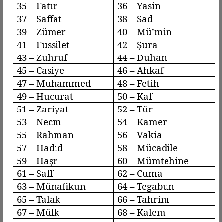
35 –
Fatır
36 – Yasin
37 –
Saffat
38 – Sad
39 –
Zümer
40 –
Mü’min
41 –
Fussilet
42 – Şura
43 –
Zuhruf
44 –
Duhan
45 –
Casiye
46 –
Ahkaf
47 – Muhammed
48 – Fetih
49 –
Hucurat
50 – Kaf
51 –
Zariyat
52 – Tür
53 –
Necm
54 – Kamer
55 – Rahman
56 –
Vakia
57 –
Hadid
58 –
Mücadile
59 –
Haşr
60 –
Mümtehine
61 –
Saff
62 – Cuma
63 –
Münafikun
64 –
Tegabun
65 – Talak
66 –
Tahrim
67 – Mülk
68 – Kalem