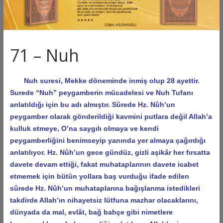
71 – Nuh
Nuh suresi, Mekke döneminde inmiş olup 28 ayettir.
Surede “Nuh” peygamberin mücadelesi ve Nuh Tufanı
anlatıldığı için bu adı almıştır. Sûrede Hz. Nûh’un
peygamber olarak gönderildiği kavmini putlara değil Allah’a
kulluk etmeye, O’na saygılı olmaya ve kendi
peygamberliğini benimseyip yanında yer almaya çağırdığı
anlatılıyor. Hz. Nûh’un gece gündüz, gizli aşikâr her fırsatta
davete devam ettiği, fakat muhataplarının davete icabet
etmemek için bütün yollara baş vurduğu ifade edilen
sûrede Hz. Nûh’un muhataplarına bağışlanma istedikleri
takdirde Allah’ın nihayetsiz lütfuna mazhar olacaklarını,
dünyada da mal, evlât, bağ bahçe gibi nimetlere