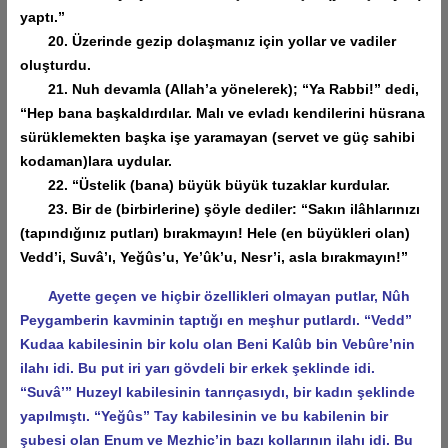
yaptı.”
20. Üzerinde gezip dolaşmanız için yollar ve vadiler
oluşturdu.
21. Nuh devamla (Allah’a yönelerek); “Ya Rabbi!” dedi,
“Hep bana başkaldırdılar. Malı ve evladı kendilerini hüsrana
sürüklemekten başka işe yaramayan (servet ve güç sahibi
kodaman)lara uydular.
22. “Üstelik (bana) büyük büyük tuzaklar kurdular.
23. Bir de (birbirlerine) şöyle dediler: “Sakın ilâhlarınızı
(tapındığınız putları) bırakmayın! Hele (en büyükleri olan)
Vedd’i, Suvâ’ı, Yeğûs’u, Ye’ûk’u, Nesr’i, asla bırakmayın!”
Ayette geçen ve hiçbir özellikleri olmayan putlar, Nûh
Peygamberin kavminin taptığı en meşhur putlardı. “Vedd”
Kudaa kabilesinin bir kolu olan Beni Kalûb bin Vebûre’nin
ilahı idi. Bu put iri yarı gövdeli bir erkek şeklinde idi.
“Suvâ’” Huzeyl kabilesinin tanrıçasıydı, bir kadın şeklinde
yapılmıştı. “Yeğûs” Tay kabilesinin ve bu kabilenin bir
şubesi olan Enum ve Mezhic’in bazı kollarının ilahı idi. Bu