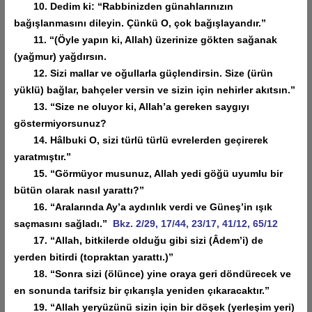
10. Dedim ki: “Rabbinizden günahlarınızın
bağışlanmasını dileyin. Çünkü O, çok bağışlayandır.”
11. “(Öyle yapın ki, Allah) üzerinize gökten sağanak
(yağmur) yağdırsın.
12. Sizi mallar ve oğullarla güçlendirsin. Size (ürün
yüklü) bağlar, bahçeler versin ve sizin için nehirler akıtsın.”
13. “Size ne oluyor ki, Allah’a gereken saygıyı
göstermiyorsunuz?
14. Hâlbuki O, sizi türlü türlü evrelerden geçirerek
yaratmıştır.”
15. “Görmüyor musunuz, Allah yedi göğü uyumlu bir
bütün olarak nasıl yarattı?”
16. “Aralarında Ay’a aydınlık verdi ve Güneş’in ışık
saçmasını sağladı.”
Bkz. 2/29, 17/44, 23/17, 41/12, 65/12
17. “Allah, bitkilerde olduğu gibi sizi (Âdem’i) de
yerden bitirdi (topraktan yarattı.)”
18. “Sonra sizi (ölünce) yine oraya geri döndürecek ve
en sonunda tarifsiz bir çıkarışla yeniden çıkaracaktır.”
19. “Allah yeryüzünü sizin için bir döşek (yerleşim yeri)