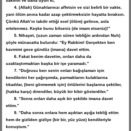
sakının ve bana uyun ki,
4. (Allah) Günahlarınızı affetsin ve sizi belirli bir vakte,
yani ölüm anına kadar azap çektirmeksizin hayatta bıraksın.
Çünkü Allah’ın takdir ettiği ecel (ölüm) gelince, asla
ertelenmez. Keşke bunu bilseniz (de imam etseniz)!”
5. Nihayet, (uzun zaman süren tebliğin ardından Nuh)
şöyle münacatta bulundu: “Ey Rabbim! Gerçekten ben
kavmimi gece gündüz (imana) davet ettim.
6. Fakat benim davetim, onları daha da
uzaklaştırmaktan başka bir işe yaramadı.”
7. “Doğrusu ben senin onları bağışlaman için
kendilerini her çağrışımda, parmaklarını kulaklarına
tıkadılar, (beni görmemek için) örtülerini başlarına çektiler,
(hakka karşı) direndiler, büyük bir kibir gösterdiler.”
8. “Sonra onları daha açık bir şekilde imana davet
ettim.”
9. “Daha sonra onlara hem açıktan açığa tebliğ ettim
hem de gizliden gizliye (bir bir, yüz yüze) kendileriyle
konuştum.”