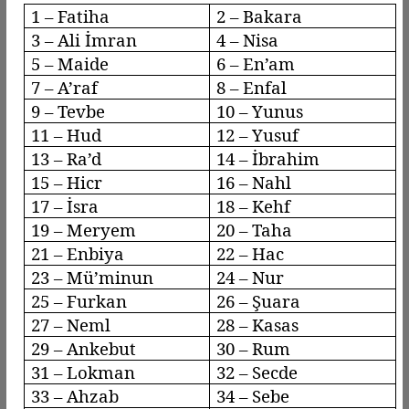
1 – Fatiha
2 – Bakara
3 – Ali İmran
4 – Nisa
5 – Maide
6 –
En’am
7 –
A’raf
8 –
Enfal
9 –
Tevbe
10 – Yunus
11 – Hud
12 – Yusuf
13 –
Ra’d
14 – İbrahim
15 –
Hicr
16 –
Nahl
17 –
İsra
18 –
Kehf
19 – Meryem
20 – Taha
21 – Enbiya
22 – Hac
23 –
Mü’minun
24 – Nur
25 – Furkan
26 – Şuara
27 –
Neml
28 –
Kasas
29 –
Ankebut
30 – Rum
31 – Lokman
32 – Secde
33 –
Ahzab
34 –
Sebe