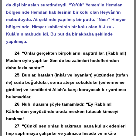
da dişi bir aslan suretindeydi. “Ye’ûk” Yemen’in Hemdan
bölgesinde Hemdan kabilesinin bir kolu olan Heyvân’ın
mabuduydu. At şeklinde yapılmış bir puttu. “Nesr” Himyer
bölgesinde, Himyer kabilesinin bir kolu olan Al-i zul-
Kulâ’nın mabudu idi. Bu put da bir akbaba şeklinde
yapılmıştı.
24. “Onlar gerçekten birçoklarını saptırdılar. (Rabbim!)
Madem öyle yaptılar, Sen de bu zalimleri hedeflerinden
daha fazla saptır!”
25. Bunlar, hataları (inkâr ve isyanları) yüzünden (tufan
ile) suda boğuldular, sonra ateşe sokuldular (cehenneme
girdiler) ve kendilerini Allah’a karşı koruyacak bir yardımcı
bulamadılar.
26. Nuh, duasını şöyle tamamladı: “Ey Rabbim!
Kâfirlerden yeryüzünde orada mesken tutacak kimseyi
bırakma!
27. “Çünkü sen onları bırakırsan, sana kulluk edenleri
hep saptırmaya çalışırlar ve yalnızca fesada ve inkâra