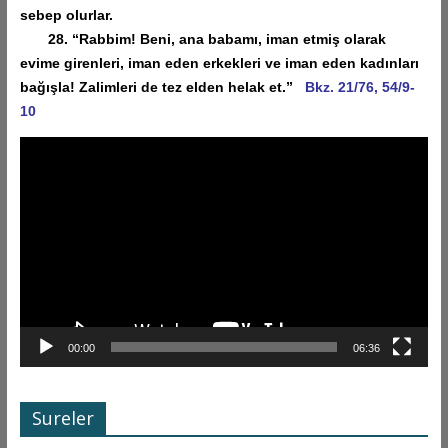
sebep olurlar.
28. “Rabbim! Beni, ana babamı, iman etmiş olarak
evime girenleri, iman eden erkekleri ve iman eden kadınları
bağışla! Zalimleri de tez elden helak et.”
Bkz. 21/76, 54/9-
10
Video
oynatıcı
00:00
06:36
Sureler