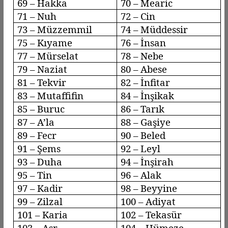
69 – Hakka
70 –
Mearic
71 – Nuh
72 – Cin
73 –
Müzzemmil
74 –
Müddessir
75 –
Kıyame
76 – İnsan
77 –
Mürselat
78 –
Nebe
79 –
Naziat
80 – Abese
81 –
Tekvir
82 –
İnfitar
83 –
Mutaffifin
84 –
İnşikak
85 –
Buruc
86 – Tarık
87 –
A’la
88 –
Gaşiye
89 –
Fecr
90 –
Beled
91 – Şems
92 –
Leyl
93 –
Duha
94 – İnşirah
95 – Tin
96 –
Alak
97 – Kadir
98 –
Beyyine
99 –
Zilzal
100 –
Adiyat
101 – Karia
102 –
Tekasür
103 –
Asr
104 –
Hümeze