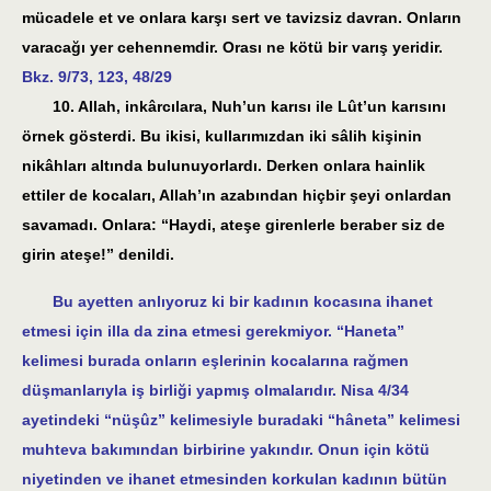
mücadele et ve onlara karşı sert ve tavizsiz davran. Onların
varacağı yer cehennemdir. Orası ne kötü bir varış yeridir.
Bkz. 9/73, 123, 48/29
10. Allah, inkârcılara, Nuh’un karısı ile Lût’un karısını
örnek gösterdi. Bu ikisi, kullarımızdan iki sâlih kişinin
nikâhları altında bulunuyorlardı. Derken onlara hainlik
ettiler de kocaları, Allah’ın azabından hiçbir şeyi onlardan
savamadı. Onlara: “Haydi, ateşe girenlerle beraber siz de
girin ateşe!” denildi.
Bu ayetten anlıyoruz ki bir kadının kocasına ihanet
etmesi için illa da zina etmesi gerekmiyor. “Haneta”
kelimesi burada onların eşlerinin kocalarına rağmen
düşmanlarıyla iş birliği yapmış olmalarıdır. Nisa 4/34
ayetindeki “nüşûz” kelimesiyle buradaki “hâneta” kelimesi
muhteva bakımından birbirine yakındır. Onun için kötü
niyetinden ve ihanet etmesinden korkulan kadının bütün