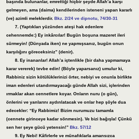
başında bulunanlar, emrettiği hiçbir şeyde Allah’a karşı
gelmeyen, ama (daima) kendilerinden isteneni yapan kararlı
(ve) azimli meleklerdir.
Bkz. 2/24 ve dipnotu, 74/30-31
7. (Yaptıkları yüzünden ateşi hak edenlere
cehennemde:) Ey inkârcılar! Bugün boşuna mazeret ileri
sürmeyin! (Dünyada iken) ne yapmışsanız, bugün onun
karşılığını göreceksiniz” (denir).
8. Ey inananlar! Allah’a içtenlikle (bir daha yapmamaya
karar vererek) tevbe edin! (Böyle yaparsanız) umulur ki,
Rabbiniz sizin kötülüklerinizi örter, nebiyi ve onunla birlikte
iman edenleri utandırmayacağı günde Allah sizi, içlerinden
ırmaklar akan cennetlere koyar. Onların nuru (o gün),
önlerini ve yanlarını aydınlatacak ve onlar hep şöyle dua
edecekler: “Ey Rabbimiz! Bizim nurumuzu tamamla
(cennete girinceye kadar sönmesin). Ve bizi bağışla! Çünkü
sen her şeye gücü yetensin!”
Bkz. 57/12
9. Ey Nebi! Kâfirlerle ve münafıklarla amansızca