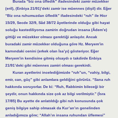
Burada “biz ona üfledik” ifadesindeki zamir müzekker
(eril), (Enbiya 21/91)’deki zamir ise müennes (dişil) dir. Eğer
“Biz ona ruhumuzdan üfledik” ifadesindeki “ruh” ile Hicr
15/29, Secde 32/9, Sâd 38/72 âyetlerinde olduğu gibi hayat
soluğu kastediliyorsa zamirin doğrudan insana (Âdem’e)
gittiği ve müzekker olması gerektiği anlaşılır. Ancak
buradaki zamir müzekker olduğuna göre Hz. Meryem’in
karnındaki cenini (erkek olan İsa’yı) gösteriyor. Eğer
Meryem’in kendisine gitmiş olsaydı o takdirde Enbiya
21/91’deki gibi müennes zamiri olması gerekirdi.
Kuran ayetlerini incelediğimizde “ruh”un, “vahiy, bilgi,
emir, can, güç” gibi anlamlara geldiğini görürüz. “Sana ruh
hakkında soruyorlar. De ki: “Ruh, Rabbimin bileceği bir
şeydir, onun hakkında size çok az bilgi verilmiştir.” (İsra
17/85) Bu ayette de anlatıldığı gibi ruh konusunda çok
geniş bilgiye sahip olmasak da Kur’an’ın genelinden
anladığımıza göre; “Allah’ın insana ruhundan üflemesi”