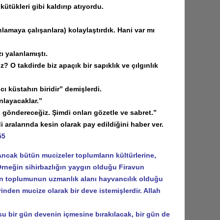
tükleri gibi kaldırıp atıyordu.
lamaya çalışanlara) kolaylaştırdık. Hani var mı
 yalanlamıştı.
 O takdirde biz apaçık bir sapıklık ve çılgınlık
ı küstahın biridir” demişlerdi.
nlayacaklar.”
göndereceğiz. Şimdi onları gözetle ve sabret.”
ralarında kesin olarak pay edildiğini haber ver.
55
ncak bütün mucizeler toplumların kültürlerine,
 Örneğin sihirbazlığın yaygın olduğu Firavun
h’in toplumunun uzmanlık alanı hayvancılık olduğu
nden mucize olarak bir deve istemişlerdir. Allah
su bir gün devenin içmesine bırakılacak, bir gün de