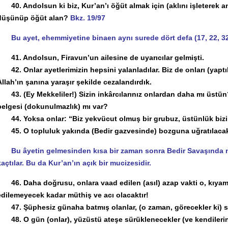
40. Andolsun ki biz, Kur’an’ı öğüt almak için (aklını işleterek an
düşünüp öğüt alan?
Bkz. 19/97
Bu ayet, ehemmiyetine binaen aynı surede dört defa (17, 22, 32
41. Andolsun, Firavun’un ailesine de uyarıcılar gelmişti.
42. Onlar ayetlerimizin hepsini yalanladılar. Biz de onları (yaptı
Allah’ın şanına yaraşır şekilde cezalandırdık.
43. (Ey Mekkeliler!) Sizin inkârcılarınız onlardan daha mı üstün? Y
belgesi (dokunulmazlık) mı var?
44. Yoksa onlar: “Biz yekvücut olmuş bir grubuz, üstünlük bizim
45. O topluluk yakında (Bedir gazvesinde) bozguna uğratılacak 
Bu âyetin gelmesinden kısa bir zaman sonra Bedir Savaşında m
kaçtılar. Bu da Kur’an’ın açık bir mucizesidir.
46. Daha doğrusu, onlara vaad edilen (asıl) azap vakti o, kıyamet 
edilemeyecek kadar müthiş ve acı olacaktır!
47. Şüphesiz günaha batmış olanlar, (o zaman, görecekler ki) sap
48. O gün (onlar), yüzüstü ateşe sürüklenecekler (ve kendilerin