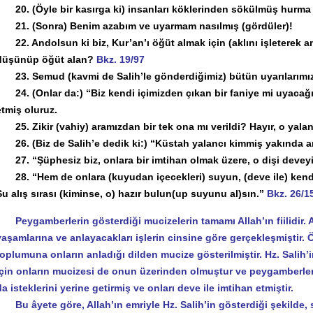
20. (Öyle bir kasırga ki) insanları köklerinden sökülmüş hurma kü
21. (Sonra) Benim azabım ve uyarmam nasılmış (gördüler)!
22. Andolsun ki biz, Kur’an’ı öğüt almak için (aklını işleterek an
düşünüp öğüt alan?
Bkz. 19/97
23. Semud (kavmi de Salih’le gönderdiğimiz) bütün uyarılarımızı
24. (Onlar da:) “Biz kendi içimizden çıkan bir faniye mi uyacağız?
etmiş oluruz.
25. Zikir (vahiy) aramızdan bir tek ona mı verildi? Hayır, o yalanc
26. (Biz de Salih’e dedik ki:) “Küstah yalancı kimmiş yakında a
27. “Şüphesiz biz, onlara bir imtihan olmak üzere, o dişi deveyi 
28. “Hem de onlara (kuyudan içecekleri) suyun, (deve ile) kendi a
Su alış sırası (kiminse, o) hazır bulun(up suyunu al)sın.”
Bkz. 26/1
Peygamberlerin gösterdiği mucizelerin tamamı Allah’ın fiilidir. A
yaşamlarına ve anlayacakları işlerin cinsine göre gerçekleşmiştir.
toplumuna onların anladığı dilden mucize gösterilmiştir. Hz. Sali
için onların mucizesi de onun üzerinden olmuştur ve peygamberleri
da isteklerini yerine getirmiş ve onları deve ile imtihan etmiştir.
Bu âyete göre, Allah’ın emriyle Hz. Salih’in gösterdiği şekilde, 