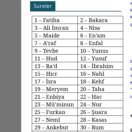
Sureler
1 – Fatiha
2 – Bakara
3 – Ali İmran
4 – Nisa
5 – Maide
6 –
En’am
7 –
A’raf
8 –
Enfal
9 –
Tevbe
10 – Yunus
11 – Hud
12 – Yusuf
13 –
Ra’d
14 – İbrahim
15 –
Hicr
16 –
Nahl
17 –
İsra
18 –
Kehf
19 – Meryem
20 – Taha
21 – Enbiya
22 – Hac
23 –
Mü’minun
24 – Nur
25 – Furkan
26 – Şuara
27 –
Neml
28 –
Kasas
29 –
Ankebut
30 – Rum