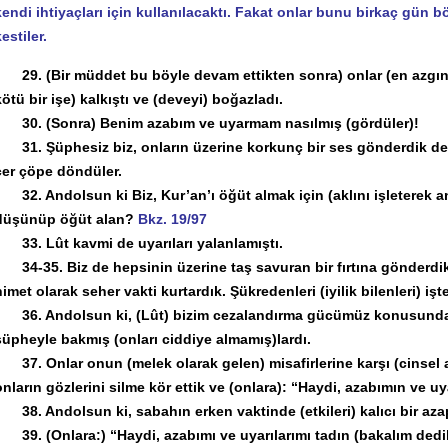
kendi ihtiyaçları için kullanılacaktı. Fakat onlar bunu birkaç gün
estiler.
29. (Bir müddet bu böyle devam ettikten sonra) onlar (en azgın ol
kötü bir işe) kalkıştı ve (deveyi) boğazladı.
30. (Sonra) Benim azabım ve uyarmam nasılmış (gördüler)!
31. Şüphesiz biz, onların üzerine korkunç bir ses gönderdik de on
çer çöpe döndüler.
32. Andolsun ki Biz, Kur’an’ı öğüt almak için (aklını işleterek an
düşünüp öğüt alan?
Bkz. 19/97
33. Lût kavmi de uyarıları yalanlamıştı.
34-35. Biz de hepsinin üzerine taş savuran bir fırtına gönderdik. Y
nimet olarak seher vakti kurtardık. Şükredenleri (iyilik bilenleri) işt
36. Andolsun ki, (Lût) bizim cezalandırma gücümüz konusunda on
şüpheyle bakmış (onları ciddiye almamış)lardı.
37. Onlar onun (melek olarak gelen) misafirlerine karşı (cinsel 
onların gözlerini silme kör ettik ve (onlara): “Haydi, azabımın ve 
38. Andolsun ki, sabahın erken vaktinde (etkileri) kalıcı bir azap
39. (Onlara:) “Haydi, azabımı ve uyarılarımı tadın (bakalım dedi