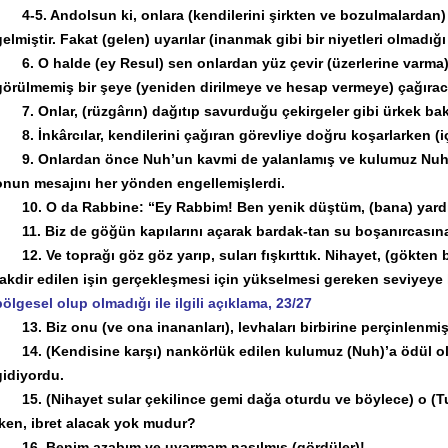
4-5. Andolsun ki, onlara (kendilerini şirkten ve bozulmalardan) al
gelmiştir. Fakat (gelen) uyarılar (inanmak gibi bir niyetleri olmadığı
6. O halde (ey Resul) sen onlardan yüz çevir (üzerlerine varma)!
görülmemiş bir şeye (yeniden dirilmeye ve hesap vermeye) çağırac
7. Onlar, (rüzgârın) dağıtıp savurduğu çekirgeler gibi ürkek bakı
8. İnkârcılar, kendilerini çağıran görevliye doğru koşarlarken (iç
9. Onlardan önce Nuh’un kavmi de yalanlamış ve kulumuz Nuh’u yal
onun mesajını her yönden engellemişlerdi.
10. O da Rabbine: “Ey Rabbim! Ben yenik düştüm, (bana) yardım
11. Biz de göğün kapılarını açarak bardak-tan su boşanırcasına
12. Ve toprağı göz göz yarıp, suları fışkırttık. Nihayet, (gökten bo
takdir edilen işin gerçekleşmesi için yükselmesi gereken seviyeye
bölgesel olup olmadığı ile ilgili açıklama, 23/27
13. Biz onu (ve ona inananları), levhaları birbirine perçinlenmiş 
14. (Kendisine karşı) nankörlük edilen kulumuz (Nuh)’a ödül olar
gidiyordu.
15. (Nihayet sular çekilince gemi dağa oturdu ve böylece) o (Tufan
iken, ibret alacak yok mudur?
16. Benim azabım ve uyarmam nasılmış (gördüler)!