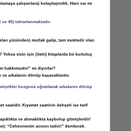
lamaya çalışanlara) kolaylaştırdık. Hani var mı
 ve 40) tekrarlanmaktadır.
kları yüzünden) mutlak galip, tam muktedir olan
oksa sizin için (ilahi) kitaplarda bir kurtuluş
 hakkımızdır!” mı diyorlar?
ve arkalarını dönüp kaçacaklardır.
üşrikler bozguna uğratılarak arkalarını dönüp
saatidir. Kıyamet saatinin dehşeti ise tarif
ıklıkta ve ahmaklıkta kaybolup gitmişlerdir!
e): “Cehennemin acısını tadın!” denilecek.