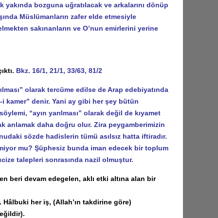
k yakında bozguna uğratılacak ve arkalarını dönüp
aşında Müslümanların zafer elde etmesiyle
elmekten sakınanların ve O’nun emirlerini yerine
ıktı.
Bkz. 16/1, 21/1, 33/63, 81/2
lması” olarak tercüme edilse de Arap edebiyatında
-i kamer” denir. Yani ay gibi her şey bütün
u söylemi, “ayın yarılması” olarak değil de kıyamet
arak anlamak daha doğru olur. Zira peygamberimizin
udaki sözde hadislerin tümü asılsız hatta iftiradır.
etmiyor mu? Şüphesiz bunda iman edecek bir toplum
ucize talepleri sonrasında nazil olmuştur.
 beri devam edegelen, aklı etki altına alan bir
Hâlbuki her iş, (Allah’ın takdirine göre)
ğildir).