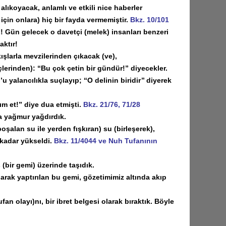
ıkoyacak, anlamlı ve etkili nice haberler
 için onlara) hiç bir fayda vermemiştir.
Bkz. 10/101
 Gün gelecek o davetçi (melek) insanları benzeri
aktır!
şlarla mevzilerinden çıkacak (ve),
lerinden): “Bu çok çetin bir gündür!” diyecekler.
ancılıkla suçlayıp; ‘‘O delinin biridir’’ diyerek
 et!” diye dua etmişti.
Bkz. 21/76, 71/28
 yağmur yağdırdık.
şalan su ile yerden fışkıran) su (birleşerek),
 kadar yükseldi.
Bkz. 11/4044 ve Nuh Tufanının
(bir gemi) üzerinde taşıdık.
ak yaptırılan bu gemi, gözetimimiz altında akıp
 olayı)nı, bir ibret belgesi olarak bıraktık. Böyle