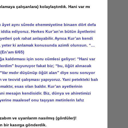
lamaya çalışanlara) kolaylaştırdık. Hani var mı
 âyet aynı sûrede ehemmiyetine binaen dört defa
 iddia ediyoruz. Herkes Kur’an’ın bütün âyetlerini
yetleri çok rahat anlayabilir. Ayrıca Kur’an kendi
r, yeter ki anlamak konusunda azimli olunsun. “…
 (En’am 6/65)
kaldırması için soru cümlesi geliyor: “Hani var
erdim” buyuruyor fakat biz; “bu, öğüt alınacak
h “Var mıdır düşünüp öğüt alan” diye soru soruyor
m ve tecvid çalışması yapıyoruz. Yani petekteki balı
maktır, esas olan baldır. Kur’an ayetlerinin
ni mesajın kendisidir. Biz, dünya ve ahiretimizi
erine maalesef onu taşıyan metinlerin lafız
abım ve uyarılarım nasılmış (gördüler)!
 bir kasırga gönderdik.