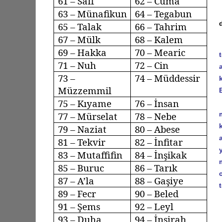
61 –
Saff
62 – Cuma
63 –
Münafikun
64 –
Tegabun
65 – Talak
66 –
Tahrim
67 – Mülk
68 – Kalem
69 – Hakka
70 –
Mearic
71 – Nuh
72 – Cin
73 –
74 –
Müddessir
Müzzemmil
75 –
Kıyame
76 – İnsan
77 –
Mürselat
78 –
Nebe
79 –
Naziat
80 – Abese
81 –
Tekvir
82 –
İnfitar
83 –
Mutaffifin
84 –
İnşikak
85 –
Buruc
86 – Tarık
87 –
A’la
88 –
Gaşiye
89 –
Fecr
90 –
Beled
91 – Şems
92 –
Leyl
93 –
Duha
94 – İnşirah