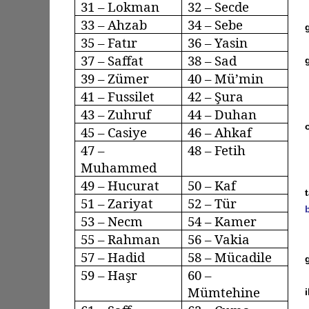
31 – Lokman
32 – Secde
33 –
Ahzab
34 –
Sebe
35 –
Fatır
36 – Yasin
37 –
Saffat
38 – Sad
39 –
Zümer
40 –
Mü’min
41 –
Fussilet
42 – Şura
43 –
Zuhruf
44 –
Duhan
45 –
Casiye
46 –
Ahkaf
47 –
48 – Fetih
Muhammed
49 –
Hucurat
50 – Kaf
51 –
Zariyat
52 – Tür
53 –
Necm
54 – Kamer
55 – Rahman
56 –
Vakia
57 –
Hadid
58 –
Mücadile
59 –
Haşr
60 –
Mümtehine