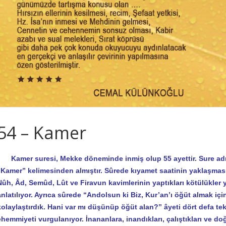
54 – Kamer
Kamer suresi, Mekke döneminde inmiş olup 55 ayettir. Sure adını
“Kamer” kelimesinden almıştır. Sûrede kıyamet saatinin yaklaşmasıyl
Nûh, Âd, Semûd, Lût ve Firavun kavimlerinin yaptıkları kötülükler y
anlatılıyor. Ayrıca sûrede “Andolsun ki Biz, Kur’an’ı öğüt almak için
kolaylaştırdık. Hani var mı düşünüp öğüt alan?” âyeti dört defa t
ehemmiyeti vurgulanıyor. İnananlara, inandıkları, çalıştıkları ve d