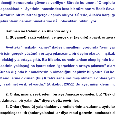
edeceği konusunda güvence veriliyor. Sûrede bulunan; “O toplulu
kaçacaklardır.” âyetinin inmesinden kısa bir süre sonra Bedir Sav
Kur’an’ın bir mucizesi gerçekleşmiş oluyor. Sûrede, Allah’a karşı g
getirenlerin cennet nimetlerine nâil olacakları bildiriliyor.
Rahman ve Rahim olan Allah’ın adıyla
1. (Kıyamet) saati yaklaştı ve gerçekler (ay gibi) apaçık ortaya ç
Ayetteki “inşikak-i kamer” ifadesi, meallerin çoğunda “ayın yarı
bir işin gerçek yüzünün ortaya çıkmasına bir deyim olarak “inşikak
çıplaklığıyla ortaya çıktı. Bu itibarla, surenin anlam akışı içinde b
saatinin yaklaştığına işaret eden “gerçeklerin ortaya çıkması” ol
Kur an dışında bir mucizesinin olmadığını hepimiz biliyoruz. Bu kon
“Kendilerine okunan (bu) Kitab’ı sana indirmiş olmamız onlara y
için rahmet ve ibret vardır.” (Ankebût 29/51) Bu ayet müşriklerin m
2. Onlar, imana sevk eden, bir ayet/mucize görseler, bu: “Eskiden
aldatmaca, bir yalandır.” diyerek yüz çevirirler.
3. Onlar (Resulü) yalanladılar ve nefislerinin arzularına uydular. 
gerçekleşecektir (onlar yalanladılar diye resul görevini bırakacak de