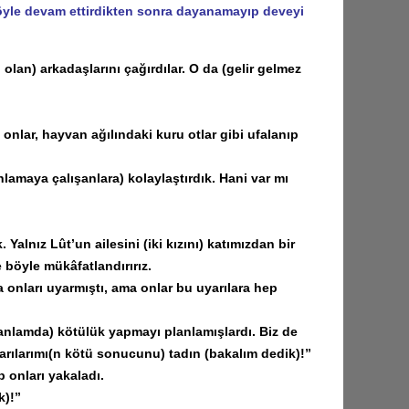
 böyle devam ettirdikten sonra dayanamayıp deveyi
an) arkadaşlarını çağırdılar. O da (gelir gelmez
lar, hayvan ağılındaki kuru otlar gibi ufalanıp
lamaya çalışanlara) kolaylaştırdık. Hani var mı
alnız Lût’un ailesini (iki kızını) katımızdan bir
e böyle mükâfatlandırırız.
ları uyarmıştı, ama onlar bu uyarılara hep
anlamda) kötülük yapmayı planlamışlardı. Biz de
uyarılarımı(n kötü sonucunu) tadın (bakalım dedik)!”
 onları yakaladı.
k)!”