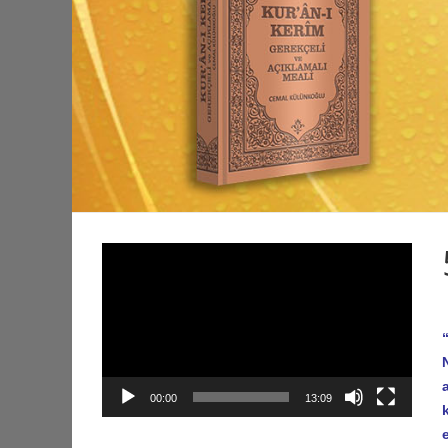
Video
oynatıcı
00:00
13:09