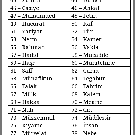
45 –
Casiye
46 –
Ahkaf
47 – Muhammed
48 – Fetih
49 –
Hucurat
50 – Kaf
51 –
Zariyat
52 – Tür
53 –
Necm
54 – Kamer
55 – Rahman
56 –
Vakia
57 –
Hadid
58 –
Mücadile
59 –
Haşr
60 –
Mümtehine
61 –
Saff
62 – Cuma
63 –
Münafikun
64 –
Tegabun
65 – Talak
66 –
Tahrim
67 – Mülk
68 – Kalem
69 – Hakka
70 –
Mearic
71 – Nuh
72 – Cin
73 –
Müzzemmil
74 –
Müddessir
75 –
Kıyame
76 – İnsan
77 –
Mürselat
78 –
Nebe