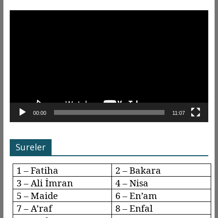
Video
oynatıcı
00:00
11:07
Sureler
1 – Fatiha
2 – Bakara
3 – Ali İmran
4 – Nisa
5 – Maide
6 –
En’am
7 –
A’raf
8 –
Enfal