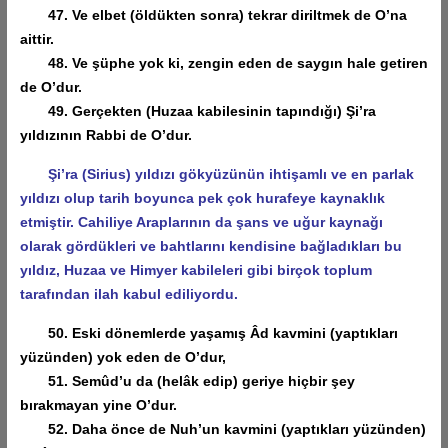
47. Ve elbet (öldükten sonra) tekrar diriltmek de O’na
aittir.
48. Ve şüphe yok ki, zengin eden de saygın hale getiren
de O’dur.
49. Gerçekten (Huzaa kabilesinin tapındığı) Şi’ra
yıldızının Rabbi de O’dur.
Şi’ra (Sirius) yıldızı gökyüzünün ihtişamlı ve en parlak
yıldızı olup tarih boyunca pek çok hurafeye kaynaklık
etmiştir. Cahiliye Araplarının da şans ve uğur kaynağı
olarak gördükleri ve bahtlarını kendisine bağladıkları bu
yıldız, Huzaa ve Himyer kabileleri gibi birçok toplum
tarafından ilah kabul ediliyordu.
50. Eski dönemlerde yaşamış Âd kavmini (yaptıkları
yüzünden) yok eden de O’dur,
51. Semûd’u da (helâk edip) geriye hiçbir şey
bırakmayan yine O’dur.
52. Daha önce de Nuh’un kavmini (yaptıkları yüzünden)