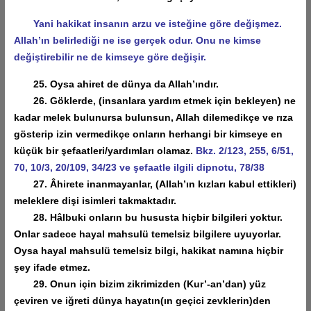
Yani hakikat insanın arzu ve isteğine göre değişmez.
Allah’ın belirlediği ne ise gerçek odur. Onu ne kimse
değiştirebilir ne de kimseye göre değişir.
25. Oysa ahiret de dünya da Allah’ındır.
26. Göklerde, (insanlara yardım etmek için bekleyen) ne
kadar melek bulunursa bulunsun, Allah dilemedikçe ve rıza
gösterip izin vermedikçe onların herhangi bir kimseye en
küçük bir şefaatleri/yardımları olamaz.
Bkz. 2/123, 255, 6/51,
70, 10/3, 20/109, 34/23 ve şefaatle ilgili dipnotu, 78/38
27. Âhirete inanmayanlar, (Allah’ın kızları kabul ettikleri)
meleklere dişi isimleri takmaktadır.
28. Hâlbuki onların bu hususta hiçbir bilgileri yoktur.
Onlar sadece hayal mahsulü temelsiz bilgilere uyuyorlar.
Oysa hayal mahsulü temelsiz bilgi, hakikat namına hiçbir
şey ifade etmez.
29. Onun için bizim zikrimizden (Kur’-an’dan) yüz
çeviren ve iğreti dünya hayatın(ın geçici zevklerin)den