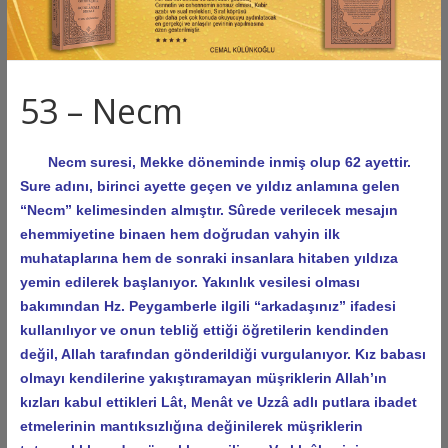
53 – Necm
Necm suresi, Mekke döneminde inmiş olup 62 ayettir.
Sure adını, birinci ayette geçen ve yıldız anlamına gelen
“Necm” kelimesinden almıştır. Sûrede verilecek mesajın
ehemmiyetine binaen hem doğrudan vahyin ilk
muhataplarına hem de sonraki insanlara hitaben yıldıza
yemin edilerek başlanıyor. Yakınlık vesilesi olması
bakımından Hz. Peygamberle ilgili “arkadaşınız” ifadesi
kullanılıyor ve onun tebliğ ettiği öğretilerin kendinden
değil, Allah tarafından gönderildiği vurgulanıyor. Kız babası
olmayı kendilerine yakıştıramayan müşriklerin Allah’ın
kızları kabul ettikleri Lât, Menât ve Uzzâ adlı putlara ibadet
etmelerinin mantıksızlığına değinilerek müşriklerin