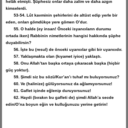
helâk etmişti. Şüphesiz onlar daha zalim ve daha azgın
kimselerdi.
53-54. Lût kavminin şehirlerini de altüst edip yerle bir
eden, onları gömdükçe yere gömen O’dur.
55. O halde (ey insan! Önceki isyancıların durumu
ortada iken) Rabbinin nimetlerinin hangisi hakkında şüphe
duyabilirsin?
56. İşte bu (resul) de önceki uyarıcılar gibi bir uyarıcıdır.
57. Yaklaşmakta olan (kıyamet iyice) yaklaştı.
58. Onu Allah’tan başka ortaya çıkaracak başka (hiçbir
güç yoktur).
59. Şimdi siz bu sözü/Kur’an’ı tuhaf mı buluyorsunuz?
60. Ve (halinize) gülüyorsunuz da ağlamıyorsunuz!
61. Gaflet içinde eğlenip duruyorsunuz!
62. Haydi (bırakın bu gafleti de) şimdi Allah’a secde
edin/O’na boyun eğin ve kulluğunuzu yerine getirin!