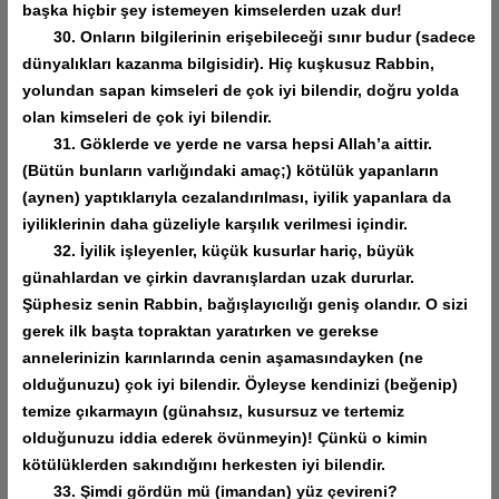
başka hiçbir şey istemeyen kimselerden uzak dur!
30. Onların bilgilerinin erişebileceği sınır budur (sadece
dünyalıkları kazanma bilgisidir). Hiç kuşkusuz Rabbin,
yolundan sapan kimseleri de çok iyi bilendir, doğru yolda
olan kimseleri de çok iyi bilendir.
31. Göklerde ve yerde ne varsa hepsi Allah’a aittir.
(Bütün bunların varlığındaki amaç;) kötülük yapanların
(aynen) yaptıklarıyla cezalandırılması, iyilik yapanlara da
iyiliklerinin daha güzeliyle karşılık verilmesi içindir.
32. İyilik işleyenler, küçük kusurlar hariç, büyük
günahlardan ve çirkin davranışlardan uzak dururlar.
Şüphesiz senin Rabbin, bağışlayıcılığı geniş olandır. O sizi
gerek ilk başta topraktan yaratırken ve gerekse
annelerinizin karınlarında cenin aşamasındayken (ne
olduğunuzu) çok iyi bilendir. Öyleyse kendinizi (beğenip)
temize çıkarmayın (günahsız, kusursuz ve tertemiz
olduğunuzu iddia ederek övünmeyin)! Çünkü o kimin
kötülüklerden sakındığını herkesten iyi bilendir.
33. Şimdi gördün mü (imandan) yüz çevireni?