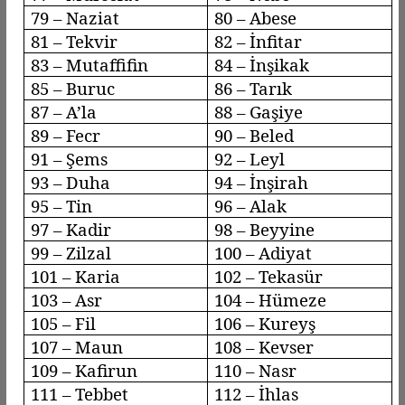
79 –
Naziat
80 – Abese
81 –
Tekvir
82 –
İnfitar
83 –
Mutaffifin
84 –
İnşikak
85 –
Buruc
86 – Tarık
87 –
A’la
88 –
Gaşiye
89 –
Fecr
90 –
Beled
91 – Şems
92 –
Leyl
93 –
Duha
94 – İnşirah
95 – Tin
96 –
Alak
97 – Kadir
98 –
Beyyine
99 –
Zilzal
100 –
Adiyat
101 – Karia
102 –
Tekasür
103 –
Asr
104 –
Hümeze
105 – Fil
106 –
Kureyş
107 – Maun
108 – Kevser
109 –
Kafirun
110 –
Nasr
111 –
Tebbet
112 – İhlas