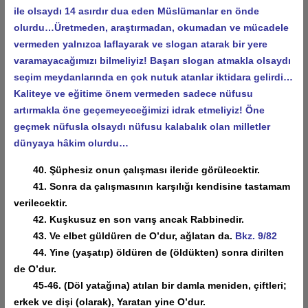
ile olsaydı 14 asırdır dua eden Müslümanlar en önde
olurdu…Üretmeden, araştırmadan, okumadan ve mücadele
vermeden yalnızca laflayarak ve slogan atarak bir yere
varamayacağımızı bilmeliyiz! Başarı slogan atmakla olsaydı
seçim meydanlarında en çok nutuk atanlar iktidara gelirdi…
Kaliteye ve eğitime önem vermeden sadece nüfusu
artırmakla öne geçemeyeceğimizi idrak etmeliyiz! Öne
geçmek nüfusla olsaydı nüfusu kalabalık olan milletler
dünyaya hâkim olurdu…
40. Şüphesiz onun çalışması ileride görülecektir.
41. Sonra da çalışmasının karşılığı kendisine tastamam
verilecektir.
42. Kuşkusuz en son varış ancak Rabbinedir.
43. Ve elbet güldüren de O’dur, ağlatan da.
Bkz. 9/82
44. Yine (yaşatıp) öldüren de (öldükten) sonra dirilten
de O’dur.
45-46. (Döl yatağına) atılan bir damla meniden, çiftleri;
erkek ve dişi (olarak), Yaratan yine O’dur.