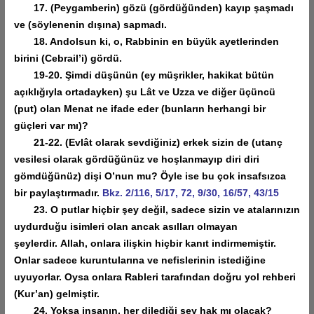
17. (Peygamberin) gözü (gördüğünden) kayıp şaşmadı
ve (söylenenin dışına) sapmadı.
18. Andolsun ki, o, Rabbinin en büyük ayetlerinden
birini (Cebrail’i) gördü.
19-20. Şimdi düşünün (ey müşrikler, hakikat bütün
açıklığıyla ortadayken) şu Lât ve Uzza ve diğer üçüncü
(put) olan Menat ne ifade eder (bunların herhangi bir
güçleri var mı)?
21-22. (Evlât olarak sevdiğiniz) erkek sizin de (utanç
vesilesi olarak gördüğünüz ve hoşlanmayıp diri diri
gömdüğünüz) dişi O’nun mu? Öyle ise bu çok insafsızca
bir paylaştırmadır.
Bkz. 2/116, 5/17, 72, 9/30, 16/57, 43/15
23. O putlar hiçbir şey değil, sadece sizin ve atalarınızın
uydurduğu isimleri olan ancak asılları olmayan
şeylerdir.
Allah, onlara ilişkin hiçbir kanıt indirmemiştir.
Onlar sadece kuruntularına ve nefislerinin istediğine
uyuyorlar. Oysa onlara Rableri tarafından doğru yol rehberi
(Kur’an) gelmiştir.
24. Yoksa insanın, her dilediği şey hak mı olacak?