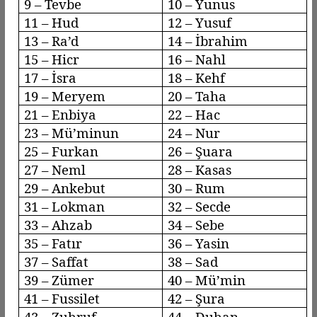
9 –
Tevbe
10 – Yunus
11 – Hud
12 – Yusuf
13 –
Ra’d
14 – İbrahim
15 –
Hicr
16 –
Nahl
17 –
İsra
18 –
Kehf
19 – Meryem
20 – Taha
21 – Enbiya
22 – Hac
23 –
Mü’minun
24 – Nur
25 – Furkan
26 – Şuara
27 –
Neml
28 –
Kasas
29 –
Ankebut
30 – Rum
31 – Lokman
32 – Secde
33 –
Ahzab
34 –
Sebe
35 –
Fatır
36 – Yasin
37 –
Saffat
38 – Sad
39 –
Zümer
40 –
Mü’min
41 –
Fussilet
42 – Şura
43 –
Zuhruf
44 –
Duhan