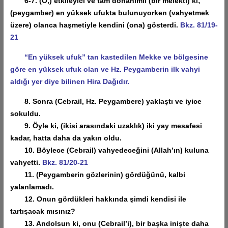
6-7. (O,) etkileyici ve tam donanımlı (bir melekti) ki;
(peygamber) en yüksek ufukta bulunuyorken (vahyetmek
üzere) olanca haşmetiyle kendini (ona) gösterdi.
Bkz. 81/19-
21
“En yüksek ufuk” tan kastedilen Mekke ve bölgesine
göre en yüksek ufuk olan ve Hz. Peygamberin ilk vahyi
aldığı yer diye bilinen Hira Dağıdır.
8. Sonra (Cebrail, Hz. Peygambere) yaklaştı ve iyice
sokuldu.
9. Öyle ki, (ikisi arasındaki uzaklık) iki yay mesafesi
kadar, hatta daha da yakın oldu.
10. Böylece (Cebrail) vahyedeceğini (Allah’ın) kuluna
vahyetti.
Bkz. 81/20-21
11. (Peygamberin gözlerinin) gördüğünü, kalbi
yalanlamadı.
12. Onun gördükleri hakkında şimdi kendisi ile
tartışacak mısınız?
13. Andolsun ki, onu (Cebrail’i), bir başka inişte daha