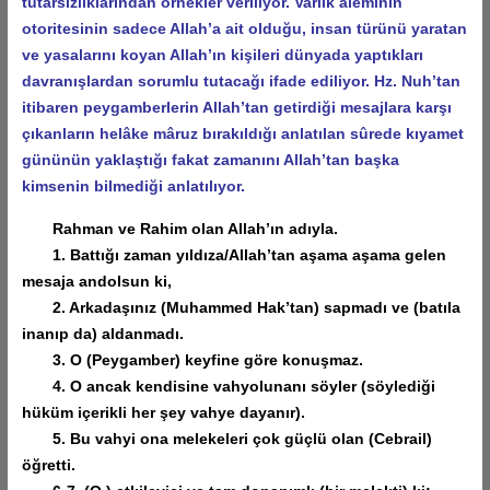
tutarsızlıklarından örnekler veriliyor. Varlık âleminin
otoritesinin sadece Allah’a ait olduğu, insan türünü yaratan
ve yasalarını koyan Allah’ın kişileri dünyada yaptıkları
davranışlardan sorumlu tutacağı ifade ediliyor. Hz. Nuh’tan
itibaren peygamberlerin Allah’tan getirdiği mesajlara karşı
çıkanların helâke mâruz bırakıldığı anlatılan sûrede kıyamet
gününün yaklaştığı fakat zamanını Allah’tan başka
kimsenin bilmediği anlatılıyor.
Rahman ve Rahim olan Allah’ın adıyla.
1. Battığı zaman yıldıza/Allah’tan aşama aşama gelen
mesaja andolsun ki,
2. Arkadaşınız (Muhammed Hak’tan) sapmadı ve (batıla
inanıp da) aldanmadı.
3. O (Peygamber) keyfine göre konuşmaz.
4. O ancak kendisine vahyolunanı söyler (söylediği
hüküm içerikli her şey vahye dayanır).
5. Bu vahyi ona melekeleri çok güçlü olan (Cebrail)
öğretti.