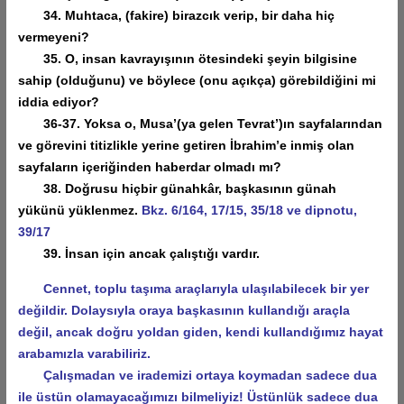
34. Muhtaca, (fakire) birazcık verip, bir daha hiç
vermeyeni?
35. O, insan kavrayışının ötesindeki şeyin bilgisine
sahip (olduğunu) ve böylece (onu açıkça) görebildiğini mi
iddia ediyor?
36-37. Yoksa o, Musa’(ya gelen Tevrat’)ın sayfalarından
ve görevini titizlikle yerine getiren İbrahim’e inmiş olan
sayfaların içeriğinden haberdar olmadı mı?
38. Doğrusu hiçbir günahkâr, başkasının günah
yükünü yüklenmez.
Bkz. 6/164, 17/15, 35/18 ve dipnotu,
39/17
39. İnsan için ancak çalıştığı vardır.
Cennet, toplu taşıma araçlarıyla ulaşılabilecek bir yer
değildir. Dolaysıyla oraya başkasının kullandığı araçla
değil, ancak doğru yoldan giden, kendi kullandığımız hayat
arabamızla varabiliriz.
Çalışmadan ve irademizi ortaya koymadan sadece dua
ile üstün olamayacağımızı bilmeliyiz! Üstünlük sadece dua