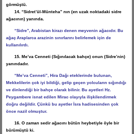
görmüştü.
14. “Sidret’ül-Münteha” nın (en uzak noktadaki sidre
ağacının) yanında.
“Sidre”, Arabistan kirazı denen meyvenin ağacıdır. Bu
ağaç Araplarca arazinin sınırlarını belirlemek için de
kullanılırdı.
15. Me’va Cenneti (Sığınılacak bahçe) onun (Sidre’nin)
yanındadır.
“Me’va Cenneti”, Hira Dağı eteklerinde bulunan,
Mekkelilerin çok iyi bildiği, gelip geçen yolcuların sığındığı
ve dinlendiği bir bahçe olarak bilinir. Bu ayetleri Hz.
Peygambere isnat edilen Mirac olayıyla ilişkilendirmek
doğru değildir. Çünkü bu ayetler İsra hadisesinden çok
önce nazil olmuştur.
16. O zaman sedir ağacını bütün heybetiyle öyle bir
bürümüştü ki.