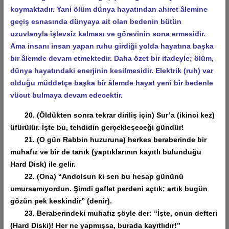
koymaktadır. Yani ölüm dünya hayatından ahiret âlemine
geçiş esnasında dünyaya ait olan bedenin bütün
uzuvlarıyla işlevsiz kalması ve görevinin sona ermesidir.
Ama insanı insan yapan ruhu girdiği yolda hayatına başka
bir âlemde devam etmektedir. Daha özet bir ifadeyle; ölüm,
dünya hayatındaki enerjinin kesilmesidir. Elektrik (ruh) var
olduğu müddetçe başka bir âlemde hayat yeni bir bedenle
vücut bulmaya devam edecektir.
20. (Öldükten sonra tekrar diriliş için) Sur’a (ikinci kez)
üfürülür. İşte bu, tehdidin gerçekleşeceği gündür!
21. (O gün Rabbin huzuruna) herkes beraberinde bir
muhafız ve bir de tanık (yaptıklarının kayıtlı bulunduğu
Hard Disk) ile gelir.
22. (Ona) “Andolsun ki sen bu hesap gününü
umursamıyordun. Şimdi gaflet perdeni açtık; artık bugün
gözün pek keskindir” (denir).
23. Beraberindeki muhafız şöyle der: “İşte, onun defteri
(Hard Diski)! Her ne yapmışsa, burada kayıtlıdır!”