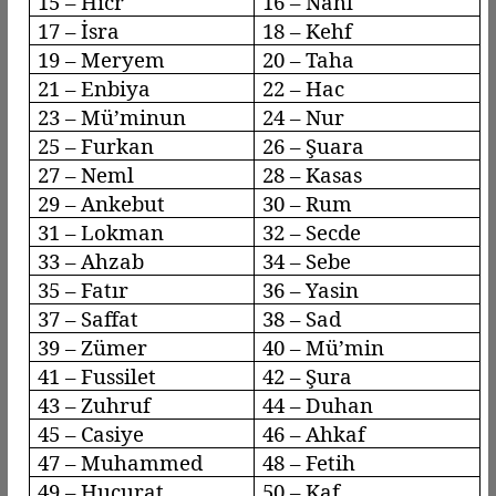
15 –
Hicr
16 –
Nahl
17 –
İsra
18 –
Kehf
19 – Meryem
20 – Taha
21 – Enbiya
22 – Hac
23 –
Mü’minun
24 – Nur
25 – Furkan
26 – Şuara
27 –
Neml
28 –
Kasas
29 –
Ankebut
30 – Rum
31 – Lokman
32 – Secde
33 –
Ahzab
34 –
Sebe
35 –
Fatır
36 – Yasin
37 –
Saffat
38 – Sad
39 –
Zümer
40 –
Mü’min
41 –
Fussilet
42 – Şura
43 –
Zuhruf
44 –
Duhan
45 –
Casiye
46 –
Ahkaf
47 – Muhammed
48 – Fetih
49 –
Hucurat
50 – Kaf