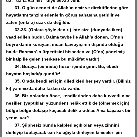
da: “daha var mı?” diye cevap verir.
31. O gün cennet de Allah’ın emir ve direktiflerine göre
hayatlarını tanzim edenlerin görüş sahasına getirilir ve
zaten (onlara) uzak da değildir.
32-33. (Onlara şöyle denir:) İşte size (dünyada iken)
vaad edilen budur. Daima tevbe ile Allah’a dönen, O’nun
buyruklarını koruyan, insan kavrayışının dışında olduğu
halde Rahman’ın ürpertisini hisseden ve (O’na) yönelmiş
bir kalp ile gelen (herkese bu mükâfat vardır).
34. Buraya (cennete) huzur içinde girin. Bu, ebedi
hayatın başladığı gündür!
35. Orada kendileri için diledikleri her şey vardır. (Biliniz
ki) yanımızda daha fazlası da vardır.
36. Biz onlardan önce, kendilerinden daha kuvvetli nice
nesilleri (yaptıkları yüzünden) helâk ettik de (ölmemek için)
bölge bölge dolaşıp kaçacak delik aradılar. Ama kaçacak bir
yer mi var?
37. Şüphesiz bunda kalpleri açık olan veya zihnini
derleyip toplayarak can kulağıyla dinleyen kimseler için