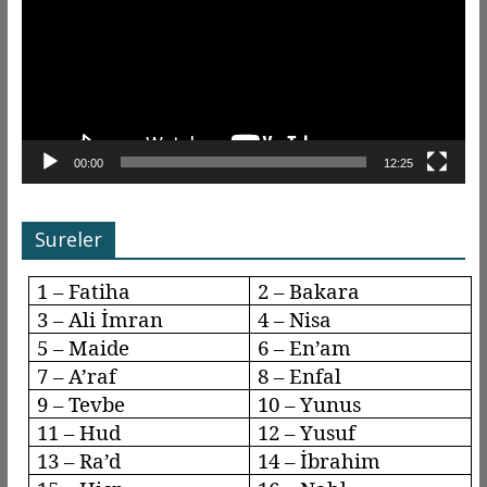
00:00
12:25
Sureler
1 – Fatiha
2 – Bakara
3 – Ali İmran
4 – Nisa
5 – Maide
6 –
En’am
7 –
A’raf
8 –
Enfal
9 –
Tevbe
10 – Yunus
11 – Hud
12 – Yusuf
13 –
Ra’d
14 – İbrahim