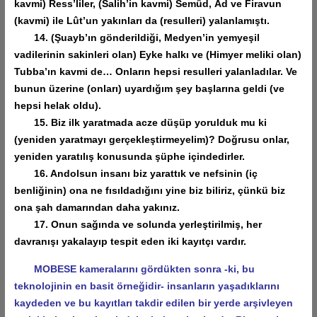
kavmi) Ress’liler, (Salih’in kavmi) Semûd, Âd ve Firavun
(kavmi) ile Lût’un yakınları da (resulleri) yalanlamıştı.
14. (Şuayb’ın gönderildiği, Medyen’in yemyeşil
vadilerinin sakinleri olan) Eyke halkı ve (Himyer meliki olan)
Tubba’ın kavmi de… Onların hepsi resulleri yalanladılar. Ve
bunun üzerine (onları) uyardığım şey başlarına geldi (ve
hepsi helak oldu).
15. Biz ilk yaratmada acze düşüp yorulduk mu ki
(yeniden yaratmayı gerçekleştirmeyelim)? Doğrusu onlar,
yeniden yaratılış konusunda şüphe içindedirler.
16. Andolsun insanı biz yarattık ve nefsinin (iç
benliğinin) ona ne fısıldadığını yine biz biliriz, çünkü biz
ona şah damarından daha yakınız.
17. Onun sağında ve solunda yerleştirilmiş, her
davranışı yakalayıp tespit eden iki kayıtçı vardır.
MOBESE kameralarını gördükten sonra -ki, bu
teknolojinin en basit örneğidir- insanların yaşadıklarını
kaydeden ve bu kayıtları takdir edilen bir yerde arşivleyen