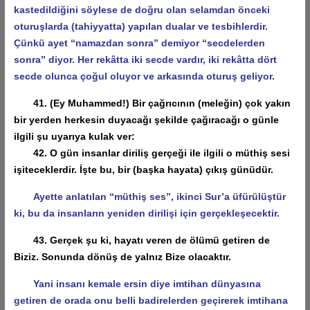
kastedildiğini söylese de doğru olan selamdan önceki
oturuşlarda (tahiyyatta) yapılan dualar ve tesbihlerdir.
Çünkü ayet “namazdan sonra” demiyor “secdelerden
sonra” diyor. Her rekâtta iki secde vardır, iki rekâtta dört
secde olunca çoğul oluyor ve arkasında oturuş geliyor.
41. (Ey Muhammed!) Bir çağrıcının (meleğin) çok yakın
bir yerden herkesin duyacağı şekilde çağıracağı o günle
ilgili şu uyarıya kulak ver:
42. O gün insanlar diriliş gerçeği ile ilgili o müthiş sesi
işiteceklerdir. İşte bu, bir (başka hayata) çıkış günüdür.
Ayette anlatılan “müthiş ses”, ikinci Sur’a üfürülüştür
ki, bu da insanların yeniden dirilişi için gerçekleşecektir.
43. Gerçek şu ki, hayatı veren de ölümü getiren de
Biziz. Sonunda dönüş de yalnız Bize olacaktır.
Yani insanı kemale ersin diye imtihan dünyasına
getiren de orada onu belli badirelerden geçirerek imtihana