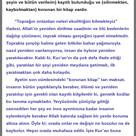
şeyin ve bütün verilerin) kayıtlı bulunduğu ve (silinmekten,
kaybolmaktan) korunan bir kitap vardır.
“Toprağın onlardan neleri eksilttiğini bilmekteyiz”
ifadesi, Allah’ın yeniden diriltme vaadinin ve ölü bedenlerin
dağılıp çürümesi, toprak olması gerçeğini işaret etmektedir.
Toprakta çerçöp haline gelen bitkiler bahar yağmuruyla
nasıl yeniden canlanıyorsa, insan da öylece yeniden
yaratılacaktır. Kaldı ki, Kur’an’ın da çok defa ifade ettiği
gibi, yaratılan bir şeyi yeniden meydana getirmek, ilk
yaratmaktan çok daha kolaydır.
Ayetin son cümlesindeki “korunan kitap” tan maksat,
insanın bütün yaptıklarıyla beraber, ölümü ve yeniden
yaratılışı için gerekli olan kayıtlı bilgilerdir ki, genetik kodlar
bu tanıma uymaktadır. Yeryüzünde çürüyüp gittiği
zannedilen her şey en ince ayrıntısına kadar insanın
eylemleriyle beraber Allah katında sağlam bir yerde koruma
altına alınır. Öyle ki; orada onlar ne değişir ne bozulur ne de
kaybolur. Hepsi orada muhafaza edilir. İşte Kur’an buna