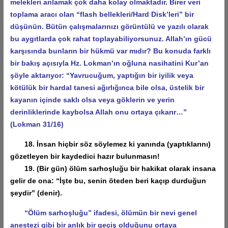
melekleri anlamak çok daha kolay olmaktadır. Birer veri
toplama aracı olan “flash bellekleri/Hard Disk’leri” bir
düşünün. Bütün çalışmalarınızı görüntülü ve yazılı olarak
bu aygıtlarda çok rahat toplayabiliyorsunuz. Allah’ın gücü
karşısında bunların bir hükmü var mıdır? Bu konuda farklı
bir bakış açısıyla Hz. Lokman’ın oğluna nasihatini Kur’an
şöyle aktarıyor: “Yavrucuğum, yaptığın bir iyilik veya
kötülük bir hardal tanesi ağırlığınca bile olsa, üstelik bir
kayanın içinde saklı olsa veya göklerin ve yerin
derinliklerinde kaybolsa Allah onu ortaya çıkarır…”
(Lokman 31/16)
18. İnsan hiçbir söz söylemez ki yanında (yaptıklarını)
gözetleyen bir kaydedici hazır bulunmasın!
19. (Bir gün) ölüm sarhoşluğu bir hakikat olarak insana
gelir de ona: “İşte bu, senin öteden beri kaçıp durduğun
şeydir” (denir).
“Ölüm sarhoşluğu” ifadesi, ölümün bir nevi genel
anestezi gibi bir anlık bir geçiş olduğunu ortaya