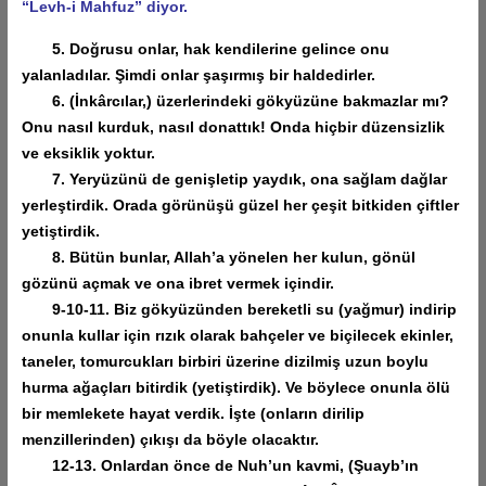
“Levh-i Mahfuz” diyor.
5. Doğrusu onlar, hak kendilerine gelince onu
yalanladılar. Şimdi onlar şaşırmış bir haldedirler.
6. (İnkârcılar,) üzerlerindeki gökyüzüne bakmazlar mı?
Onu nasıl kurduk, nasıl donattık! Onda hiçbir düzensizlik
ve eksiklik yoktur.
7. Yeryüzünü de genişletip yaydık, ona sağlam dağlar
yerleştirdik. Orada görünüşü güzel her çeşit bitkiden çiftler
yetiştirdik.
8. Bütün bunlar, Allah’a yönelen her kulun, gönül
gözünü açmak ve ona ibret vermek içindir.
9-10-11. Biz gökyüzünden bereketli su (yağmur) indirip
onunla kullar için rızık olarak bahçeler ve biçilecek ekinler,
taneler, tomurcukları birbiri üzerine dizilmiş uzun boylu
hurma ağaçları bitirdik (yetiştirdik). Ve böylece onunla ölü
bir memlekete hayat verdik. İşte (onların dirilip
menzillerinden) çıkışı da böyle olacaktır.
12-13. Onlardan önce de Nuh’un kavmi, (Şuayb’ın