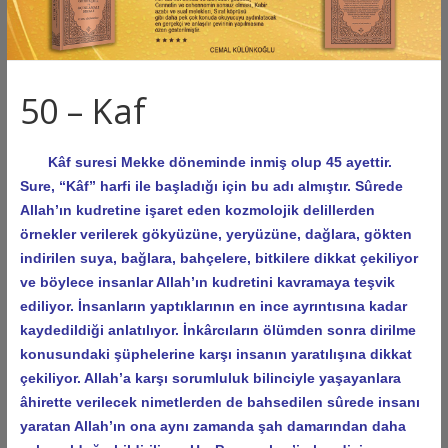
50 – Kaf
Kâf suresi Mekke döneminde inmiş olup 45 ayettir.
Sure, “Kâf” harfi ile başladığı için bu adı almıştır. Sûrede
Allah’ın kudretine işaret eden kozmolojik delillerden
örnekler verilerek gökyüzüne, yeryüzüne, dağlara, gökten
indirilen suya, bağlara, bahçelere, bitkilere dikkat çekiliyor
ve böylece insanlar Allah’ın kudretini kavramaya teşvik
ediliyor. İnsanların yaptıklarının en ince ayrıntısına kadar
kaydedildiği anlatılıyor. İnkârcıların ölümden sonra dirilme
konusundaki şüphelerine karşı insanın yaratılışına dikkat
çekiliyor. Allah’a karşı sorumluluk bilinciyle yaşayanlara
âhirette verilecek nimetlerden de bahsedilen sûrede insanı
yaratan Allah’ın ona aynı zamanda şah damarından daha