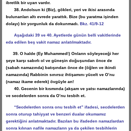
ibretlik bir uyarı vardır.
38. Andolsun ki (Biz), gökleri, yeri ve ikisi arasında
bulunanları altı evrede yarattık. Bize (bu yaratma işinden
dolayı) bir yorgunluk da dokunmadı.
Bkz. 41/9-12
Aşağıdaki 39 ve 40. Ayetlerde günün belli vakitlerinde
eda edilen beş vakit namaz anlatılmaktadır.
39. O halde (Ey Muhammed!) Onların söyleyeceği her
şeye karşı sabırlı ol ve güneşin doğuşundan önce de
(sabah namazında) batışından önce de (öğlen ve ikindi
namazında) Rabbinin sınırsız ihtişamını yücelt ve O’nu
(namaz ikame ederek) övgüyle an!
40. Gecenin bir kısmında (akşam ve yatsı namazlarında)
ve secdelerden sonra da O’nu tesbih et.
“Secdelerden sonra onu tesbih et” ifadesi, secdelerden
sonra oturup tahiyyat ve benzeri dualar okumamız
gerektiğini anlatmaktadır. Bazıları bu ifadeden namazlardan
sonra kılınan nafile namazların ya da çekilen tesbihlerin