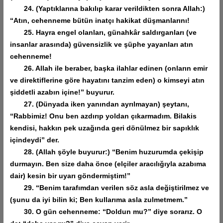
24. (Yaptıklarına bakılıp karar verildikten sonra Allah:)
“Atın, cehenneme bütün inatçı hakikat düşmanlarını!
25. Hayra engel olanları, günahkâr saldırganları (ve
insanlar arasında) güvensizlik ve şüphe yayanları atın
cehenneme!
26. Allah ile beraber, başka ilahlar edinen (onların emir
ve direktiflerine göre hayatını tanzim eden) o kimseyi atın
şiddetli azabın içine!” buyurur.
27. (Dünyada iken yanından ayrılmayan) şeytanı,
“Rabbimiz! Onu ben azdırıp yoldan çıkarmadım. Bilakis
kendisi, hakkın pek uzağında geri dönülmez bir sapıklık
içindeydi” der.
28. (Allah şöyle buyurur:) “Benim huzurumda çekişip
durmayın. Ben size daha önce (elçiler aracılığıyla azabıma
dair) kesin bir uyarı göndermiştim!”
29. “Benim tarafımdan verilen söz asla değiştirilmez ve
(şunu da iyi bilin ki; Ben kullarıma asla zulmetmem.”
30. O gün cehenneme: “Doldun mu?” diye sorarız. O