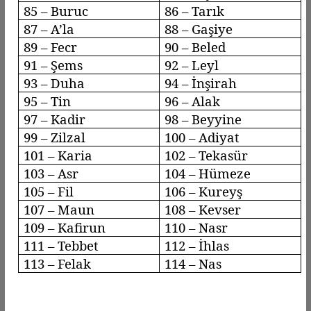
85 –
Buruc
86 – Tarık
87 –
A’la
88 –
Gaşiye
89 –
Fecr
90 –
Beled
91 – Şems
92 –
Leyl
93 –
Duha
94 – İnşirah
95 – Tin
96 –
Alak
97 – Kadir
98 –
Beyyine
99 –
Zilzal
100 –
Adiyat
101 – Karia
102 –
Tekasür
103 –
Asr
104 –
Hümeze
105 – Fil
106 –
Kureyş
107 – Maun
108 – Kevser
109 –
Kafirun
110 –
Nasr
111 –
Tebbet
112 – İhlas
113 –
Felak
114 – Nas