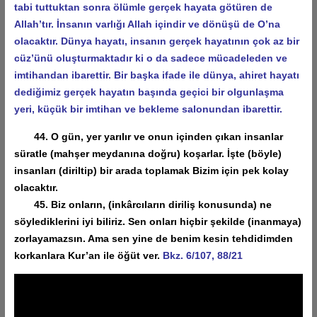
tabi tuttuktan sonra ölümle gerçek hayata götüren de
Allah’tır. İnsanın varlığı Allah içindir ve dönüşü de O’na
olacaktır. Dünya hayatı, insanın gerçek hayatının çok az bir
cüz’ünü oluşturmaktadır ki o da sadece mücadeleden ve
imtihandan ibarettir. Bir başka ifade ile dünya, ahiret hayatı
dediğimiz gerçek hayatın başında geçici bir olgunlaşma
yeri, küçük bir imtihan ve bekleme salonundan ibarettir.
44. O gün, yer yarılır ve onun içinden çıkan insanlar
süratle (mahşer meydanına doğru) koşarlar. İşte (böyle)
insanları (diriltip) bir arada toplamak Bizim için pek kolay
olacaktır.
45. Biz onların, (inkârcıların diriliş konusunda) ne
söylediklerini iyi biliriz. Sen onları hiçbir şekilde (inanmaya)
zorlayamazsın. Ama sen yine de benim kesin tehdidimden
korkanlara Kur’an ile öğüt ver.
Bkz. 6/107, 88/21
Video
oynatıcı