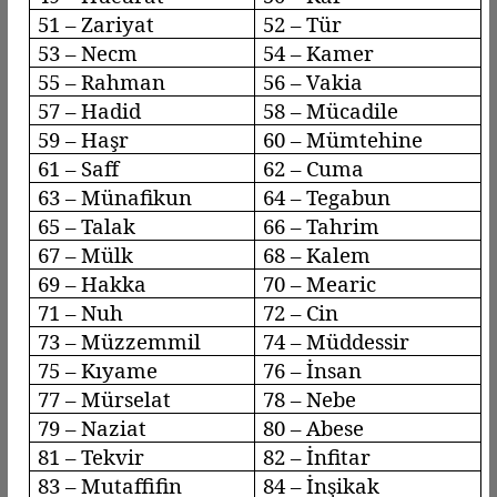
51 –
Zariyat
52 – Tür
53 –
Necm
54 – Kamer
55 – Rahman
56 –
Vakia
57 –
Hadid
58 –
Mücadile
59 –
Haşr
60 –
Mümtehine
61 –
Saff
62 – Cuma
63 –
Münafikun
64 –
Tegabun
65 – Talak
66 –
Tahrim
67 – Mülk
68 – Kalem
69 – Hakka
70 –
Mearic
71 – Nuh
72 – Cin
73 –
Müzzemmil
74 –
Müddessir
75 –
Kıyame
76 – İnsan
77 –
Mürselat
78 –
Nebe
79 –
Naziat
80 – Abese
81 –
Tekvir
82 –
İnfitar
83 –
Mutaffifin
84 –
İnşikak