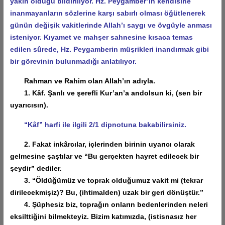
yakın olduğu bildiriliyor. Hz. Peygamber’in kendisine
inanmayanların sözlerine karşı sabırlı olması öğütlenerek
günün değişik vakitlerinde Allah’ı saygı ve övgüyle anması
isteniyor. Kıyamet ve mahşer sahnesine kısaca temas
edilen sûrede, Hz. Peygamberin müşrikleri inandırmak gibi
bir görevinin bulunmadığı anlatılıyor.
Rahman ve Rahim olan Allah’ın adıyla.
1. Kâf. Şanlı ve şerefli Kur’an’a andolsun ki, (sen bir
uyarıcısın).
“Kâf” harfi ile ilgili 2/1 dipnotuna bakabilirsiniz.
2. Fakat inkârcılar, içlerinden birinin uyarıcı olarak
gelmesine şaştılar ve “Bu gerçekten hayret edilecek bir
şeydir” dediler.
3. “Öldüğümüz ve toprak olduğumuz vakit mi (tekrar
dirilecekmişiz)? Bu, (ihtimalden) uzak bir geri dönüştür.”
4. Şüphesiz biz, toprağın onların bedenlerinden neleri
eksilttiğini bilmekteyiz. Bizim katımızda, (istisnasız her