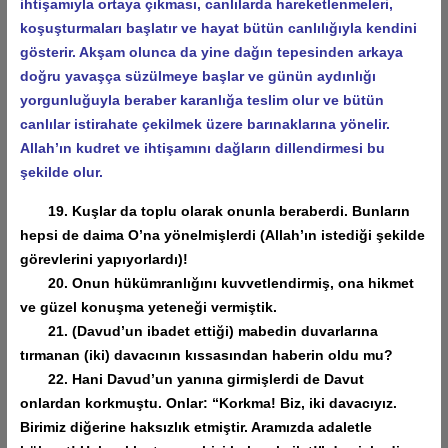
ihtişamıyla ortaya çıkması, canlılarda hareketlenmeleri,
koşuşturmaları başlatır ve hayat bütün canlılığıyla kendini
gösterir. Akşam olunca da yine dağın tepesinden arkaya
doğru yavaşça süzülmeye başlar ve günün aydınlığı
yorgunluğuyla beraber karanlığa teslim olur ve bütün
canlılar istirahate çekilmek üzere barınaklarına yönelir.
Allah’ın kudret ve ihtişamını dağların dillendirmesi bu
şekilde olur.
19. Kuşlar da toplu olarak onunla beraberdi. Bunların
hepsi de daima O’na yönelmişlerdi (Allah’ın istediği şekilde
görevlerini yapıyorlardı)!
20. Onun hükümranlığını kuvvetlendirmiş, ona hikmet
ve güzel konuşma yeteneği vermiştik.
21. (Davud’un ibadet ettiği) mabedin duvarlarına
tırmanan (iki) davacının kıssasından haberin oldu mu?
22. Hani Davud’un yanına girmişlerdi de Davut
onlardan korkmuştu. Onlar: “Korkma! Biz, iki davacıyız.
Birimiz diğerine haksızlık etmiştir. Aramızda adaletle