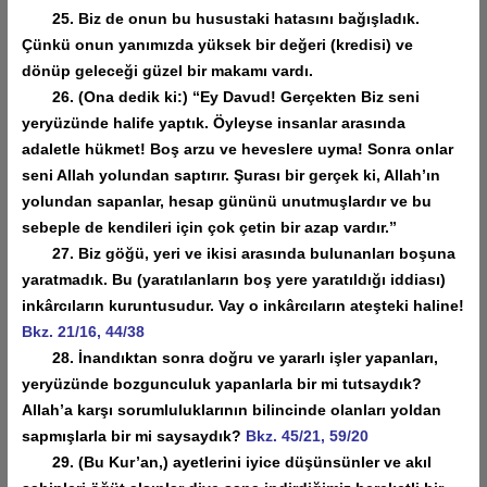
25. Biz de onun bu husustaki hatasını bağışladık.
Çünkü onun yanımızda yüksek bir değeri (kredisi) ve
dönüp geleceği güzel bir makamı vardı.
26. (Ona dedik ki:) “Ey Davud! Gerçekten Biz seni
yeryüzünde halife yaptık. Öyleyse insanlar arasında
adaletle hükmet! Boş arzu ve heveslere uyma! Sonra onlar
seni Allah yolundan saptırır. Şurası bir gerçek ki, Allah’ın
yolundan sapanlar, hesap gününü unutmuşlardır ve bu
sebeple de kendileri için çok çetin bir azap vardır.”
27. Biz göğü, yeri ve ikisi arasında bulunanları boşuna
yaratmadık. Bu (yaratılanların boş yere yaratıldığı iddiası)
inkârcıların kuruntusudur. Vay o inkârcıların ateşteki haline!
Bkz. 21/16, 44/38
28. İnandıktan sonra doğru ve yararlı işler yapanları,
yeryüzünde bozgunculuk yapanlarla bir mi tutsaydık?
Allah’a karşı sorumluluklarının bilincinde olanları yoldan
sapmışlarla bir mi saysaydık?
Bkz. 45/21, 59/20
29. (Bu Kur’an,) ayetlerini iyice düşünsünler ve akıl