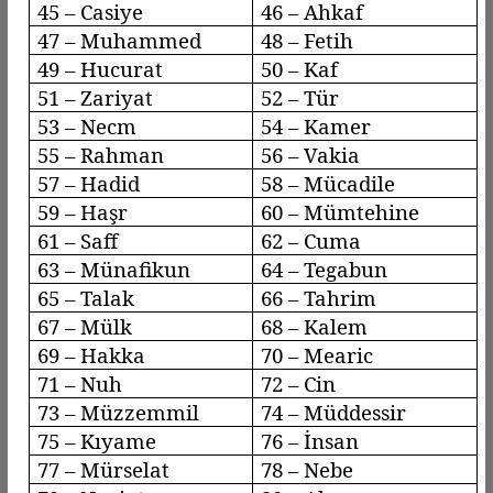
45 –
Casiye
46 –
Ahkaf
47 – Muhammed
48 – Fetih
49 –
Hucurat
50 – Kaf
51 –
Zariyat
52 – Tür
53 –
Necm
54 – Kamer
55 – Rahman
56 –
Vakia
57 –
Hadid
58 –
Mücadile
59 –
Haşr
60 –
Mümtehine
61 –
Saff
62 – Cuma
63 –
Münafikun
64 –
Tegabun
65 – Talak
66 –
Tahrim
67 – Mülk
68 – Kalem
69 – Hakka
70 –
Mearic
71 – Nuh
72 – Cin
73 –
Müzzemmil
74 –
Müddessir
75 –
Kıyame
76 – İnsan
77 –
Mürselat
78 –
Nebe