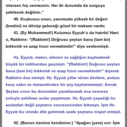
istersen hiç vermezsin. Her iki durumda da sorguya
çekilecek değilsin.”
40. Kuşkusuz onun, yanımızda yüksek bir değeri
(kredisi) ve dönüp geleceği güzel bir makamı vardır.
41. (Ey Muhammed!) Kulumuz Eyyub’u da hatırla! Hani
o, Rabbine: “(Rabbim!) Doğrusu şeytan bana (tam bir)
bıkkınlık ve azap hissi vermektedir!” diye seslenmişti.
Hz. Eyyub, malını, ailesini ve sağlığını kaybederek
büyük bir imtihandan geçmişti. “(Rabbim!) Doğrusu şeytan
bana (tam bir) bıkkınlık ve azap hissi vermektedir!” diyerek
Rabbine dua etmişti. Hz. Eyyub yıllar süren dertlere, acılara
karşı sabır ve metanetinden bir şey kaybetmemişti. Ancak
Şeytan onun bu durumdan yararlanarak ona vesvese
yoluyla çekilmez acılar yaşatmıştı. Hz. Eyyub yaşadığı bu
acılardan değil şeytanın vesvesesinden bıkmıştı. İşte Hz.
Eyyub bu ıstırabı dile getirerek azabı şeytana nispet etmişti.
42. (Bunun üzerine kendisine:) “Ayağını (yere) vur: İşte