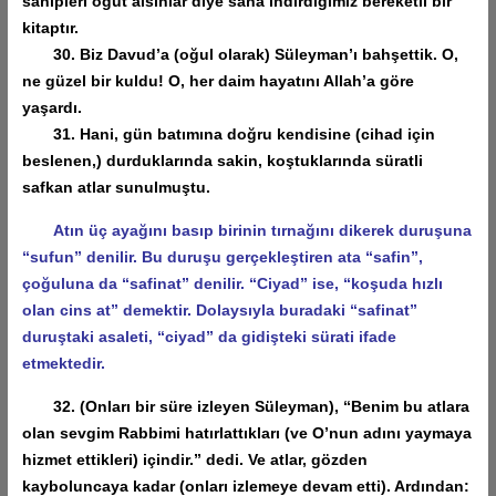
sahipleri öğüt alsınlar diye sana indirdiğimiz bereketli bir
kitaptır.
30. Biz Davud’a (oğul olarak) Süleyman’ı bahşettik. O,
ne güzel bir kuldu! O, her daim hayatını Allah’a göre
yaşardı.
31. Hani, gün batımına doğru kendisine (cihad için
beslenen,) durduklarında sakin, koştuklarında süratli
safkan atlar sunulmuştu.
Atın üç ayağını basıp birinin tırnağını dikerek duruşuna
“sufun” denilir. Bu duruşu gerçekleştiren ata “safin”,
çoğuluna da “safinat” denilir. “Ciyad” ise, “koşuda hızlı
olan cins at” demektir. Dolaysıyla buradaki “safinat”
duruştaki asaleti, “ciyad” da gidişteki sürati ifade
etmektedir.
32. (Onları bir süre izleyen Süleyman), “Benim bu atlara
olan sevgim Rabbimi hatırlattıkları (ve O’nun adını yaymaya
hizmet ettikleri) içindir.” dedi. Ve atlar, gözden
kayboluncaya kadar (onları izlemeye devam etti). Ardından: