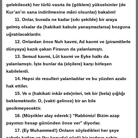
gelebilecek) her türlü vasıta ile (göklere) yükselsinler (de
Kur’an’ın sana indirilmesine mâni olsunlar) bakalım!
11. Onlar, burada ne kadar (sıkı şekilde) bir araya
gelmiş olsalar da (hakikati kabule yanaşmazlarsa) bozguna
uğratılacaklardır.
12. Onlardan önce Nuh kavmi, Ad kavmi ve (piramitlerle
dünyaya) kazık çakan Firavun da yalanlamıştı.
13. Semud kavmi, Lût kavmi ve Eyke halkı da
yalanlamıştı. İşte bunlar da (elçilere) karşı birleşen
kabilelerdi.
14. Hepsi de resulleri yalanladılar ve bu yüzden azabı
hak ettiler.
15. Ve o (hakikati inkâr ede)nleri, tek bir (bela) çığlığı
beklemektedir. O, (vakti gelince) bir an bile
gecikmeyecektir.
16. (Müşrikler alay ederek:) “Rabbimiz! Bizim azap
payımızı hesap gününden önce ver” diyorlar.
17. (Ey Muhammed!) Onların söyledikleri her şeye
sabırla katlan ve (bu konuda) güçlü bir iradeye sahip