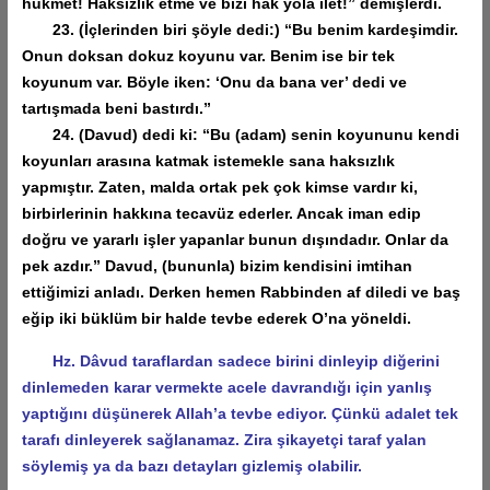
hükmet! Haksızlık etme ve bizi hak yola ilet!” demişlerdi.
23. (İçlerinden biri şöyle dedi:) “Bu benim kardeşimdir.
Onun doksan dokuz koyunu var. Benim ise bir tek
koyunum var. Böyle iken: ‘Onu da bana ver’ dedi ve
tartışmada beni bastırdı.”
24. (Davud) dedi ki: “Bu (adam) senin koyununu kendi
koyunları arasına katmak istemekle sana haksızlık
yapmıştır. Zaten, malda ortak pek çok kimse vardır ki,
birbirlerinin hakkına tecavüz ederler. Ancak iman edip
doğru ve yararlı işler yapanlar bunun dışındadır. Onlar da
pek azdır.” Davud, (bununla) bizim kendisini imtihan
ettiğimizi anladı. Derken hemen Rabbinden af diledi ve baş
eğip iki büklüm bir halde tevbe ederek O’na yöneldi.
Hz. Dâvud taraflardan sadece birini dinleyip diğerini
dinlemeden karar vermekte acele davrandığı için yanlış
yaptığını düşünerek Allah’a tevbe ediyor. Çünkü adalet tek
tarafı dinleyerek sağlanamaz. Zira şikayetçi taraf yalan
söylemiş ya da bazı detayları gizlemiş olabilir.