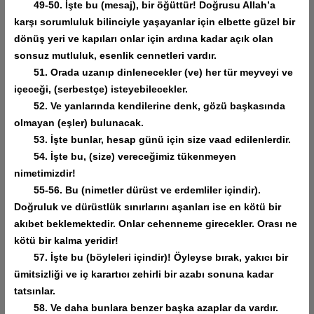
49-50. İşte bu (mesaj), bir öğüttür! Doğrusu Allah’a
karşı sorumluluk bilinciyle yaşayanlar için elbette güzel bir
dönüş yeri ve kapıları onlar için ardına kadar açık olan
sonsuz mutluluk, esenlik cennetleri vardır.
51. Orada uzanıp dinlenecekler (ve) her tür meyveyi ve
içeceği, (serbestçe) isteyebilecekler.
52. Ve yanlarında kendilerine denk, gözü başkasında
olmayan (eşler) bulunacak.
53. İşte bunlar, hesap günü için size vaad edilenlerdir.
54. İşte bu, (size) vereceğimiz tükenmeyen
nimetimizdir!
55-56. Bu (nimetler dürüst ve erdemliler içindir).
Doğruluk ve dürüstlük sınırlarını aşanları ise en kötü bir
akıbet beklemektedir. Onlar cehenneme girecekler. Orası ne
kötü bir kalma yeridir!
57. İşte bu (böyleleri içindir)! Öyleyse bırak, yakıcı bir
ümitsizliği ve iç karartıcı zehirli bir azabı sonuna kadar
tatsınlar.
58. Ve daha bunlara benzer başka azaplar da vardır.