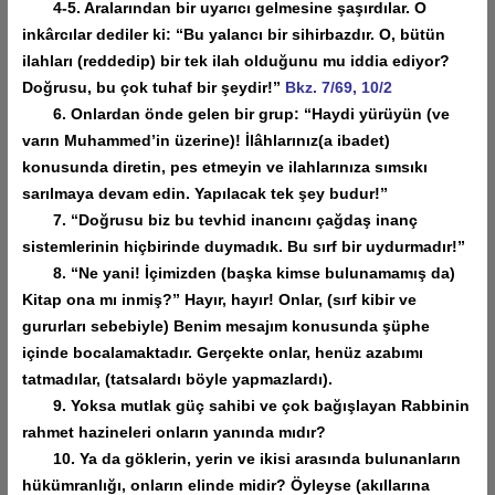
4-5. Aralarından bir uyarıcı gelmesine şaşırdılar. O
inkârcılar dediler ki: “Bu yalancı bir sihirbazdır. O, bütün
ilahları (reddedip) bir tek ilah olduğunu mu iddia ediyor?
Doğrusu, bu çok tuhaf bir şeydir!”
Bkz. 7/69, 10/2
6. Onlardan önde gelen bir grup: “Haydi yürüyün (ve
varın Muhammed’in üzerine)! İlâhlarınız(a ibadet)
konusunda diretin, pes etmeyin ve ilahlarınıza sımsıkı
sarılmaya devam edin. Yapılacak tek şey budur!”
7. “Doğrusu biz bu tevhid inancını çağdaş inanç
sistemlerinin hiçbirinde duymadık. Bu sırf bir uydurmadır!”
8. “Ne yani! İçimizden (başka kimse bulunamamış da)
Kitap ona mı inmiş?” Hayır, hayır! Onlar, (sırf kibir ve
gururları sebebiyle) Benim mesajım konusunda şüphe
içinde bocalamaktadır. Gerçekte onlar, henüz azabımı
tatmadılar, (tatsalardı böyle yapmazlardı).
9. Yoksa mutlak güç sahibi ve çok bağışlayan Rabbinin
rahmet hazineleri onların yanında mıdır?
10. Ya da göklerin, yerin ve ikisi arasında bulunanların
hükümranlığı, onların elinde midir? Öyleyse (akıllarına