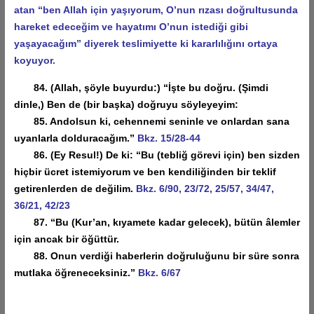
atan “ben Allah için yaşıyorum, O’nun rızası doğrultusunda
hareket edeceğim ve hayatımı O’nun istediği gibi
yaşayacağım” diyerek teslimiyette ki kararlılığını ortaya
koyuyor.
84. (Allah, şöyle buyurdu:) “İşte bu doğru. (Şimdi
dinle,) Ben de (bir başka) doğruyu söyleyeyim:
85. Andolsun ki, cehennemi seninle ve onlardan sana
uyanlarla dolduracağım.”
Bkz. 15/28-44
86. (Ey Resul!) De ki: “Bu (tebliğ görevi için) ben sizden
hiçbir ücret istemiyorum ve ben kendiliğinden bir teklif
getirenlerden de değilim.
Bkz. 6/90, 23/72, 25/57, 34/47,
36/21, 42/23
87. “Bu (Kur’an, kıyamete kadar gelecek), bütün âlemler
için ancak bir öğüttür.
88. Onun verdiği haberlerin doğruluğunu bir süre sonra
mutlaka öğreneceksiniz.”
Bkz. 6/67