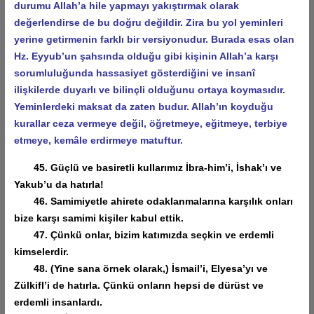
durumu Allah’a hile yapmayı yakıştırmak olarak
değerlendirse de bu doğru değildir. Zira bu yol yeminleri
yerine getirmenin farklı bir versiyonudur. Burada esas olan
Hz. Eyyub’un şahsında olduğu gibi kişinin Allah’a karşı
sorumluluğunda hassasiyet gösterdiğini ve insanî
ilişkilerde duyarlı ve bilinçli olduğunu ortaya koymasıdır.
Yeminlerdeki maksat da zaten budur. Allah’ın koyduğu
kurallar ceza vermeye değil, öğretmeye, eğitmeye, terbiye
etmeye, kemâle erdirmeye matuftur.
45. Güçlü ve basiretli kullarımız İbra-him’i, İshak’ı ve
Yakub’u da hatırla!
46. Samimiyetle ahirete odaklanmalarına karşılık onları
bize karşı samimi kişiler kabul ettik.
47. Çünkü onlar, bizim katımızda seçkin ve erdemli
kimselerdir.
48. (Yine sana örnek olarak,) İsmail’i, Elyesa’yı ve
Zülkifl’i de hatırla. Çünkü onların hepsi de dürüst ve
erdemli insanlardı.