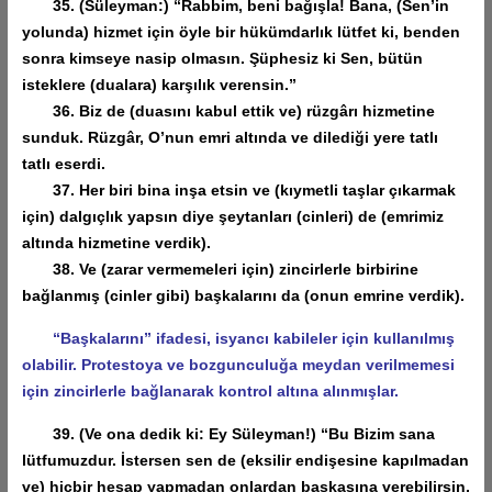
35. (Süleyman:) “Rabbim, beni bağışla! Bana, (Sen’in
yolunda) hizmet için öyle bir hükümdarlık lütfet ki, benden
sonra kimseye nasip olmasın. Şüphesiz ki Sen, bütün
isteklere (dualara) karşılık verensin.”
36. Biz de (duasını kabul ettik ve) rüzgârı hizmetine
sunduk. Rüzgâr, O’nun emri altında ve dilediği yere tatlı
tatlı eserdi.
37. Her biri bina inşa etsin ve (kıymetli taşlar çıkarmak
için) dalgıçlık yapsın diye şeytanları (cinleri) de (emrimiz
altında hizmetine verdik).
38. Ve (zarar vermemeleri için) zincirlerle birbirine
bağlanmış (cinler gibi) başkalarını da (onun emrine verdik).
“Başkalarını” ifadesi, isyancı kabileler için kullanılmış
olabilir. Protestoya ve bozgunculuğa meydan verilmemesi
için zincirlerle bağlanarak kontrol altına alınmışlar.
39. (Ve ona dedik ki: Ey Süleyman!) “Bu Bizim sana
lütfumuzdur. İstersen sen de (eksilir endişesine kapılmadan
ve) hiçbir hesap yapmadan onlardan başkasına verebilirsin,