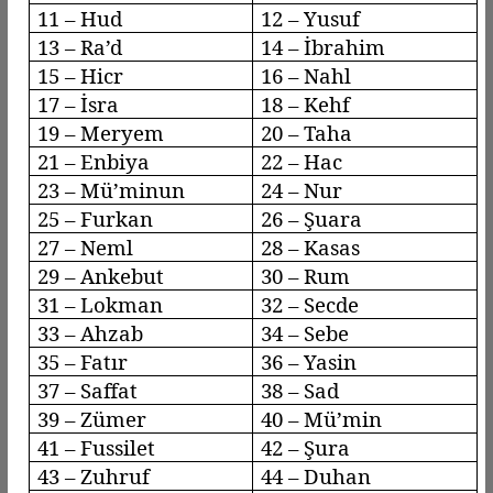
11 – Hud
12 – Yusuf
13 –
Ra’d
14 – İbrahim
15 –
Hicr
16 –
Nahl
17 –
İsra
18 –
Kehf
19 – Meryem
20 – Taha
21 – Enbiya
22 – Hac
23 –
Mü’minun
24 – Nur
25 – Furkan
26 – Şuara
27 –
Neml
28 –
Kasas
29 –
Ankebut
30 – Rum
31 – Lokman
32 – Secde
33 –
Ahzab
34 –
Sebe
35 –
Fatır
36 – Yasin
37 –
Saffat
38 – Sad
39 –
Zümer
40 –
Mü’min
41 –
Fussilet
42 – Şura
43 –
Zuhruf
44 –
Duhan