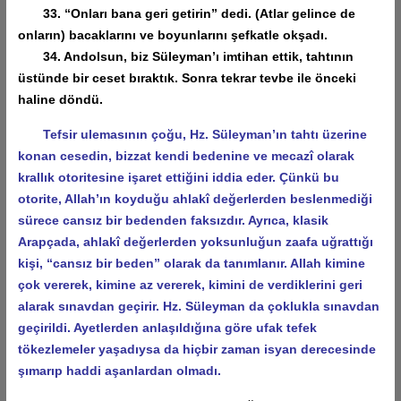
33. “Onları bana geri getirin” dedi. (Atlar gelince de
onların) bacaklarını ve boyunlarını şefkatle okşadı.
34. Andolsun, biz Süleyman’ı imtihan ettik, tahtının
üstünde bir ceset bıraktık. Sonra tekrar tevbe ile önceki
haline döndü.
Tefsir ulemasının çoğu, Hz. Süleyman’ın tahtı üzerine
konan cesedin, bizzat kendi bedenine ve mecazî olarak
krallık otoritesine işaret ettiğini iddia eder. Çünkü bu
otorite, Allah’ın koyduğu ahlakî değerlerden beslenmediği
sürece cansız bir bedenden faksızdır. Ayrıca, klasik
Arapçada, ahlakî değerlerden yoksunluğun zaafa uğrattığı
kişi, “cansız bir beden” olarak da tanımlanır. Allah kimine
çok vererek, kimine az vererek, kimini de verdiklerini geri
alarak sınavdan geçirir. Hz. Süleyman da çoklukla sınavdan
geçirildi. Ayetlerden anlaşıldığına göre ufak tefek
tökezlemeler yaşadıysa da hiçbir zaman isyan derecesinde
şımarıp haddi aşanlardan olmadı.