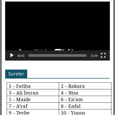
Video
oynatıcı
00:00
21:09
Sureler
1 – Fatiha
2 – Bakara
3 – Ali İmran
4 – Nisa
5 – Maide
6 –
En’am
7 –
A’raf
8 –
Enfal
9 –
Tevbe
10 – Yunus