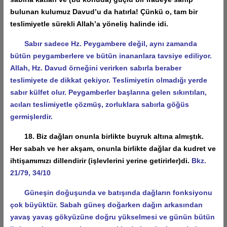
bulunan kulumuz Davud’u da hatırla! Çünkü o, tam bir
teslimiyetle sürekli Allah’a yöneliş halinde idi.
Sabır sadece Hz. Peygambere değil, aynı zamanda
bütün peygamberlere ve bütün inananlara tavsiye ediliyor.
Allah, Hz. Davud örneğini verirken sabırla beraber
teslimiyete de dikkat çekiyor. Teslimiyetin olmadığı yerde
sabır külfet olur. Peygamberler başlarına gelen sıkıntıları,
acıları teslimiyetle çözmüş, zorluklara sabırla göğüs
germişlerdir.
18. Biz dağları onunla birlikte buyruk altına almıştık.
Her sabah ve her akşam, onunla birlikte dağlar da kudret ve
ihtişamımızı dillendirir (işlevlerini yerine getirirler)di.
Bkz.
21/79, 34/10
Güneşin doğuşunda ve batışında dağların fonksiyonu
çok büyüktür. Sabah güneş doğarken dağın arkasından
yavaş yavaş gökyüzüne doğru yükselmesi ve günün bütün