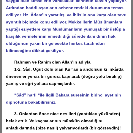
saygılı olan kimselerin varacakları cennetin tasviri yapılıyor.
Ardından haddi aşanların cehennemdeki durumuna temas
ediliyor. Hz. Âdem’in yaratılışı ve İblîs’in ona karşı olan tavrı
ayrıntılı biçimde konu ediliyor. Mekkelilerin Müslümanlara
yaptığı eziyetlere karşı Müslümanların yumuşak bir üslûpla
karşılık vermelerinin emredildiği sûrede ilahi dinin hak
olduğunun yakın bir gelecekte herkes tarafından
bilineceğine dikkat çekiliyor.
Rahman ve Rahim olan Allah’ın adıyla
1-2. Sâd. Öğüt dolu olan Kur’an’a andolsun ki inkârda
direnenler yersiz bir gurura kapılarak (doğru yolu bırakıp)
yanlış ve eğri yollara sapmışlardır.
“Sâd” harfi “ile ilgili Bakara suresinin birinci ayetinin
dipnotuna bakabilirsiniz.
3. Onlardan önce nice nesilleri (yaptıkları yüzünden)
helak ettik. Ve kaçmalarının mümkün olmadığını
anladıklarında (bize nasıl) yalvarıyorlardı (bir görseydin)!