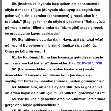
59. (İnkârda ve isyanda başı çekenlere cehennemde
şöyle denecek:) “İşte (dünyada size uyup da peşinizden
gelen ve) sizinle beraber (cehenneme) girecek olan bir
topluluk.” (Başı çekenler de şöyle diyecekler:) “Rahat yüzü
görmesin onlar! Elbette onlar da (bizim gibi) ateşe girecek
ve orada yanıp kavrulacaklardır.”
60. (Kendilerine uyanlar da:) “Hayır, asıl siz rahat yüzü
görmeyin! Bu cehennemi bizim önümüze siz sürdünüz.
Orası ne kötü bir yerdir!
61. Ey Rabbimiz! Bunu kim başımıza getirdiyse, ateşte
onun azabını kat kat artır” diyecekler.
Bkz. 2/165-167, 7/38
62. (Cehennemlikler inananları kastederek) şöyle
diyecekler: “Dünyada kendilerini kötü (ve değersiz)
saydığımız birtakım insanları (burada) neden görmüyoruz?
63. Aklımız sıra, onlarla alay ederdik. Yoksa gözlerimiz
onlardan kaydı da onun için mi (kendilerini göremiyoruz)?”
64. İşte bu kesin gerçektir. Ateş mah-kûmları, aralarında
gerçekten böyle çekişeceklerdir.
65. (Bütün insanlara) de ki: “Ben ancak bir uyarıcıyım!