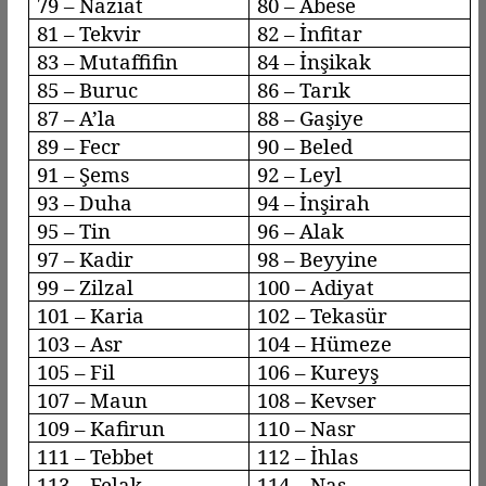
79 –
Naziat
80 – Abese
81 –
Tekvir
82 –
İnfitar
83 –
Mutaffifin
84 –
İnşikak
85 –
Buruc
86 – Tarık
87 –
A’la
88 –
Gaşiye
89 –
Fecr
90 –
Beled
91 – Şems
92 –
Leyl
93 –
Duha
94 – İnşirah
95 – Tin
96 –
Alak
97 – Kadir
98 –
Beyyine
99 –
Zilzal
100 –
Adiyat
101 – Karia
102 –
Tekasür
103 –
Asr
104 –
Hümeze
105 – Fil
106 –
Kureyş
107 – Maun
108 – Kevser
109 –
Kafirun
110 –
Nasr
111 –
Tebbet
112 – İhlas
113 –
Felak
114 – Nas