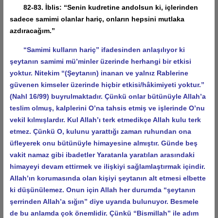
82-83. İblis: “Senin kudretine andolsun ki, içlerinden
sadece samimi olanlar hariç, onların hepsini mutlaka
azdıracağım.”
“Samimi kulların hariç” ifadesinden anlaşılıyor ki
şeytanın samimi mü’minler üzerinde herhangi bir etkisi
yoktur. Nitekim “(Şeytanın) inanan ve yalnız Rablerine
güvenen kimseler üzerinde hiçbir etkisi/hâkimiyeti yoktur.”
(Nahl 16/99) buyrulmaktadır. Çünkü onlar bütünüyle Allah’a
teslim olmuş, kalplerini O’na tahsis etmiş ve işlerinde O’nu
vekil kılmışlardır. Kul Allah’ı terk etmedikçe Allah kulu terk
etmez. Çünkü O, kulunu yarattığı zaman ruhundan ona
üfleyerek onu bütünüyle himayesine almıştır. Günde beş
vakit namaz gibi ibadetler Yaratanla yaratılan arasındaki
himayeyi devam ettirmek ve ilişkiyi sağlamlaştırmak içindir.
Allah’ın korumasında olan kişiyi şeytanın alt etmesi elbette
ki düşünülemez. Onun için Allah her durumda “şeytanın
şerrinden Allah’a sığın” diye uyarıda bulunuyor. Besmele
de bu anlamda çok önemlidir. Çünkü “Bismillah” ile adım