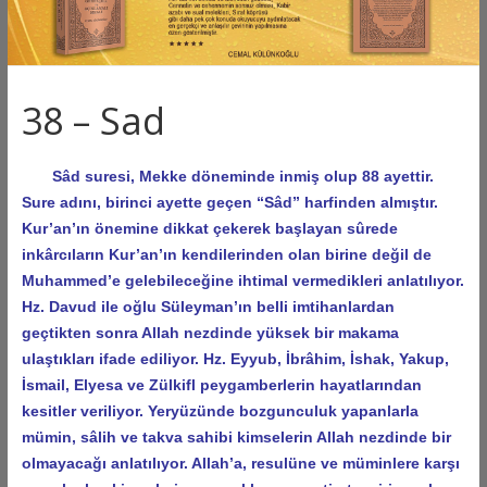
38 – Sad
Sâd suresi, Mekke döneminde inmiş olup 88 ayettir.
Sure adını, birinci ayette geçen “Sâd” harfinden almıştır.
Kur’an’ın önemine dikkat çekerek başlayan sûrede
inkârcıların Kur’an’ın kendilerinden olan birine değil de
Muhammed’e gelebileceğine ihtimal vermedikleri anlatılıyor.
Hz. Davud ile oğlu Süleyman’ın belli imtihanlardan
geçtikten sonra Allah nezdinde yüksek bir makama
ulaştıkları ifade ediliyor. Hz. Eyyub, İbrâhim, İshak, Yakup,
İsmail, Elyesa ve Zülkifl peygamberlerin hayatlarından
kesitler veriliyor. Yeryüzünde bozgunculuk yapanlarla
mümin, sâlih ve takva sahibi kimselerin Allah nezdinde bir
olmayacağı anlatılıyor. Allah’a, resulüne ve müminlere karşı