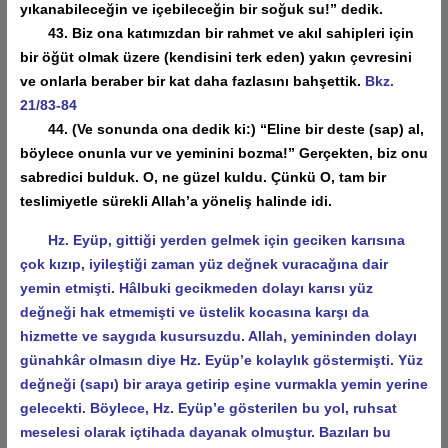
yıkanabileceğin ve içebileceğin bir soğuk su!” dedik.
43. Biz ona katımızdan bir rahmet ve akıl sahipleri için
bir öğüt olmak üzere (kendisini terk eden) yakın çevresini
ve onlarla beraber bir kat daha fazlasını bahşettik.
Bkz.
21/83-84
44. (Ve sonunda ona dedik ki:) “Eline bir deste (sap) al,
böylece onunla vur ve yeminini bozma!” Gerçekten, biz onu
sabredici bulduk. O, ne güzel kuldu. Çünkü O, tam bir
teslimiyetle sürekli Allah’a yöneliş halinde idi.
Hz. Eyüp, gittiği yerden gelmek için geciken karısına
çok kızıp, iyileştiği zaman yüz değnek vuracağına dair
yemin etmişti. Hâlbuki gecikmeden dolayı karısı yüz
değneği hak etmemişti ve üstelik kocasına karşı da
hizmette ve saygıda kusursuzdu. Allah, yemininden dolayı
günahkâr olmasın diye Hz. Eyüp’e kolaylık göstermişti. Yüz
değneği (sapı) bir araya getirip eşine vurmakla yemin yerine
gelecekti. Böylece, Hz. Eyüp’e gösterilen bu yol, ruhsat
meselesi olarak içtihada dayanak olmuştur. Bazıları bu