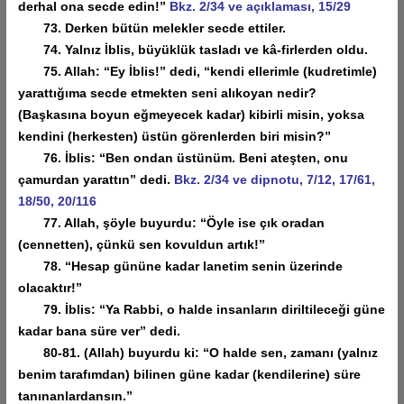
derhal ona secde edin!”
Bkz. 2/34 ve açıklaması, 15/29
73. Derken bütün melekler secde ettiler.
74. Yalnız İblis, büyüklük tasladı ve kâ-firlerden oldu.
75. Allah: “Ey İblis!” dedi, “kendi ellerimle (kudretimle)
yarattığıma secde etmekten seni alıkoyan nedir?
(Başkasına boyun eğmeyecek kadar) kibirli misin, yoksa
kendini (herkesten) üstün görenlerden biri misin?”
76. İblis: “Ben ondan üstünüm. Beni ateşten, onu
çamurdan yarattın” dedi.
Bkz. 2/34 ve dipnotu, 7/12, 17/61,
18/50, 20/116
77. Allah, şöyle buyurdu: “Öyle ise çık oradan
(cennetten), çünkü sen kovuldun artık!”
78. “Hesap gününe kadar lanetim senin üzerinde
olacaktır!”
79. İblis: “Ya Rabbi, o halde insanların diriltileceği güne
kadar bana süre ver” dedi.
80-81. (Allah) buyurdu ki: “O halde sen, zamanı (yalnız
benim tarafımdan) bilinen güne kadar (kendilerine) süre
tanınanlardansın.”