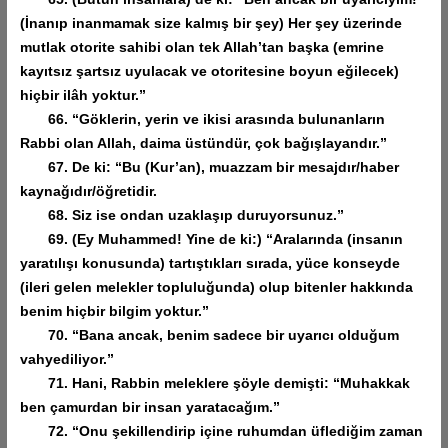
(İnanıp inanmamak size kalmış bir şey) Her şey üzerinde
mutlak otorite sahibi olan tek Allah’tan başka (emrine
kayıtsız şartsız uyulacak ve otoritesine boyun eğilecek)
hiçbir ilâh yoktur.”
66. “Göklerin, yerin ve ikisi arasında bulunanların
Rabbi olan Allah, daima üstündür, çok bağışlayandır.”
67. De ki: “Bu (Kur’an), muazzam bir mesajdır/haber
kaynağıdır/öğretidir.
68. Siz ise ondan uzaklaşıp duruyorsunuz.”
69. (Ey Muhammed! Yine de ki:) “Aralarında (insanın
yaratılışı konusunda) tartıştıkları sırada, yüce konseyde
(ileri gelen melekler topluluğunda) olup bitenler hakkında
benim hiçbir bilgim yoktur.”
70. “Bana ancak, benim sadece bir uyarıcı olduğum
vahyediliyor.”
71. Hani, Rabbin meleklere şöyle demişti: “Muhakkak
ben çamurdan bir insan yaratacağım.”
72. “Onu şekillendirip içine ruhumdan üflediğim zaman