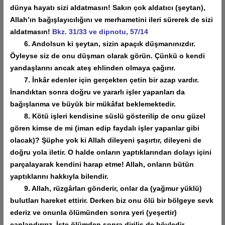
dünya hayatı sizi aldatmasın! Sakın çok aldatıcı (şeytan),
Allah’ın bağışlayıcılığını ve merhametini ileri sürerek de sizi
aldatmasın!
Bkz. 31/33 ve dipnotu, 57/14
6. Andolsun ki şeytan, sizin apaçık düşmanınızdır.
Öyleyse siz de onu düşman olarak görün. Çünkü o kendi
yandaşlarını ancak ateş ehlinden olmaya çağırır.
7. İnkâr edenler için gerçekten çetin bir azap vardır.
İnandıktan sonra doğru ve yararlı işler yapanları da
bağışlanma ve büyük bir mükâfat beklemektedir.
8. Kötü işleri kendisine süslü gösterilip de onu güzel
gören kimse de mi (iman edip faydalı işler yapanlar gibi
olacak)? Şüphe yok ki Allah dileyeni şaşırtır, dileyeni de
doğru yola iletir. O halde onların yaptıklarından dolayı içini
parçalayarak kendini harap etme! Allah, onların bütün
yaptıklarını hakkıyla bilendir.
9. Allah, rüzgârları gönderir, onlar da (yağmur yüklü)
bulutları hareket ettirir. Derken biz onu ölü bir bölgeye sevk
ederiz ve onunla ölümünden sonra yeri (yeşertir)
canlandırırız. İşte ölümden sonra diriliş de böyledir.