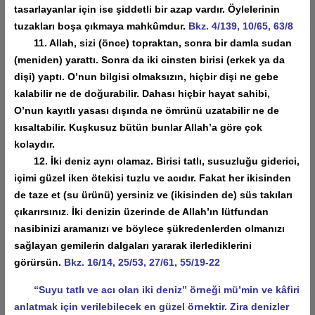
tasarlayanlar için ise şiddetli bir azap vardır. Öylelerinin
tuzakları boşa çıkmaya mahkûmdur.
Bkz. 4/139, 10/65, 63/8
11. Allah, sizi (önce) topraktan, sonra bir damla sudan
(meniden) yarattı. Sonra da iki cinsten birisi (erkek ya da
dişi) yaptı. O’nun bilgisi olmaksızın, hiçbir dişi ne gebe
kalabilir ne de doğurabilir. Dahası hiçbir hayat sahibi,
O’nun kayıtlı yasası dışında ne ömrünü uzatabilir ne de
kısaltabilir. Kuşkusuz bütün bunlar Allah’a göre çok
kolaydır.
12. İki deniz aynı olamaz. Birisi tatlı, susuzluğu giderici,
içimi güzel iken ötekisi tuzlu ve acıdır. Fakat her ikisinden
de taze et (su ürünü) yersiniz ve (ikisinden de) süs takıları
çıkarırsınız. İki denizin üzerinde de Allah’ın lütfundan
nasibinizi aramanızı ve böylece şükredenlerden olmanızı
sağlayan gemilerin dalgaları yararak ilerlediklerini
görürsün.
Bkz. 16/14, 25/53, 27/61, 55/19-22
“Suyu tatlı ve acı olan iki deniz” örneği mü’min ve kâfiri
anlatmak için verilebilecek en güzel örnektir. Zira denizler