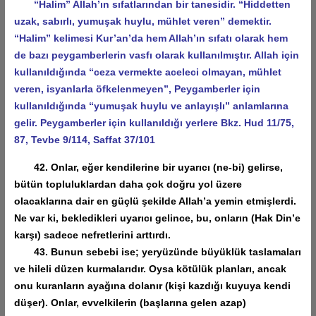
“Halim” Allah’ın sıfatlarından bir tanesidir. “Hiddetten
uzak, sabırlı, yumuşak huylu, mühlet veren” demektir.
“Halim” kelimesi Kur’an’da hem Allah’ın sıfatı olarak hem
de bazı peygamberlerin vasfı olarak kullanılmıştır. Allah için
kullanıldığında “ceza vermekte aceleci olmayan, mühlet
veren, isyanlarla öfkelenmeyen”, Peygamberler için
kullanıldığında “yumuşak huylu ve anlayışlı” anlamlarına
gelir. Peygamberler için kullanıldığı yerlere Bkz. Hud 11/75,
87, Tevbe 9/114, Saffat 37/101
42. Onlar, eğer kendilerine bir uyarıcı (ne-bi) gelirse,
bütün topluluklardan daha çok doğru yol üzere
olacaklarına dair en güçlü şekilde Allah’a yemin etmişlerdi.
Ne var ki, bekledikleri uyarıcı gelince, bu, onların (Hak Din’e
karşı) sadece nefretlerini arttırdı.
43. Bunun sebebi ise; yeryüzünde büyüklük taslamaları
ve hileli düzen kurmalarıdır. Oysa kötülük planları, ancak
onu kuranların ayağına dolanır (kişi kazdığı kuyuya kendi
düşer). Onlar, evvelkilerin (başlarına gelen azap)