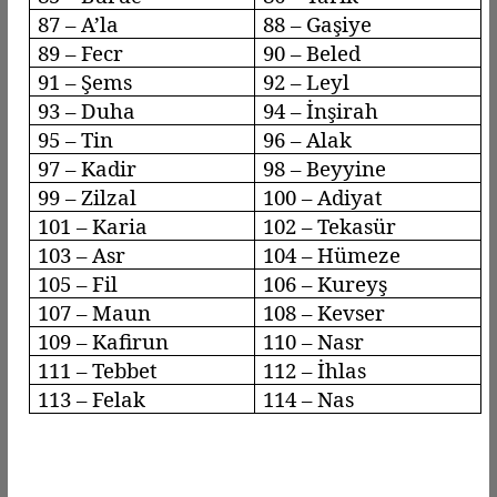
87 –
A’la
88 –
Gaşiye
89 –
Fecr
90 –
Beled
91 – Şems
92 –
Leyl
93 –
Duha
94 – İnşirah
95 – Tin
96 –
Alak
97 – Kadir
98 –
Beyyine
99 –
Zilzal
100 –
Adiyat
101 – Karia
102 –
Tekasür
103 –
Asr
104 –
Hümeze
105 – Fil
106 –
Kureyş
107 – Maun
108 – Kevser
109 –
Kafirun
110 –
Nasr
111 –
Tebbet
112 – İhlas
113 –
Felak
114 – Nas