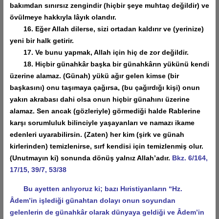
bakımdan sınırsız zengindir (hiçbir şeye muhtaç değildir) ve
övülmeye hakkıyla lâyık olandır.
16. Eğer Allah dilerse, sizi ortadan kaldırır ve (yerinize)
yeni bir halk getirir.
17. Ve bunu yapmak, Allah için hiç de zor değildir.
18. Hiçbir günahkâr başka bir günahkârın yükünü kendi
üzerine alamaz. (Günah) yükü ağır gelen kimse (bir
başkasını) onu taşımaya çağırsa, (bu çağırdığı kişi) onun
yakın akrabası dahi olsa onun hiçbir günahını üzerine
alamaz. Sen ancak (gözleriyle) görmediği halde Rablerine
karşı sorumluluk bilinciyle yaşayanları ve namazı ikame
edenleri uyarabilirsin. (Zaten) her kim (şirk ve günah
kirlerinden) temizlenirse, sırf kendisi için temizlenmiş olur.
(Unutmayın ki) sonunda dönüş yalnız Allah’adır.
Bkz. 6/164,
17/15, 39/7, 53/38
Bu ayetten anlıyoruz ki; bazı Hıristiyanların “Hz.
Âdem’in işlediği günahtan dolayı onun soyundan
gelenlerin de günahkâr olarak dünyaya geldiği ve Âdem’in