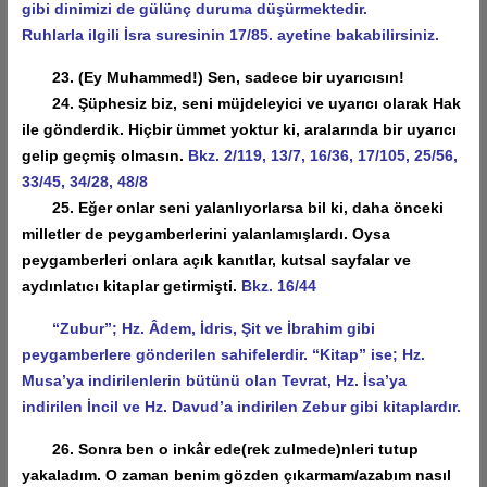
gibi dinimizi de gülünç duruma düşürmektedir.
Ruhlarla ilgili İsra suresinin 17/85. ayetine bakabilirsiniz.
23. (Ey Muhammed!) Sen, sadece bir uyarıcısın!
24. Şüphesiz biz, seni müjdeleyici ve uyarıcı olarak Hak
ile gönderdik. Hiçbir ümmet yoktur ki, aralarında bir uyarıcı
gelip geçmiş olmasın.
Bkz. 2/119, 13/7, 16/36, 17/105, 25/56,
33/45, 34/28, 48/8
25. Eğer onlar seni yalanlıyorlarsa bil ki, daha önceki
milletler de peygamberlerini yalanlamışlardı. Oysa
peygamberleri onlara açık kanıtlar, kutsal sayfalar ve
aydınlatıcı kitaplar getirmişti.
Bkz. 16/44
“Zubur”; Hz. Âdem, İdris, Şit ve İbrahim gibi
peygamberlere gönderilen sahifelerdir. “Kitap” ise; Hz.
Musa’ya indirilenlerin bütünü olan Tevrat, Hz. İsa’ya
indirilen İncil ve Hz. Davud’a indirilen Zebur gibi kitaplardır.
26. Sonra ben o inkâr ede(rek zulmede)nleri tutup
yakaladım. O zaman benim gözden çıkarmam/azabım nasıl