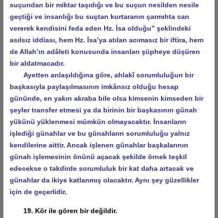
suçundan bir miktar taşıdığı ve bu suçun nesilden nesile
geçtiği ve insanlığı bu suçtan kurtaranın çarmıhta can
vererek kendisini feda eden Hz. İsa olduğu” şeklindeki
asılsız iddiası, hem Hz. İsa’ya atılan acımasız bir iftira, hem
de Allah’ın adâleti konusunda insanları şüpheye düşüren
bir aldatmacadır.
Ayetten anlaşıldığına göre, ahlakî sorumluluğun bir
başkasıyla paylaşılmasının imkânsız olduğu hesap
gününde, en yakın akraba bile olsa kimsenin kimseden bir
şeyler transfer etmesi ya da birinin bir başkasının günah
yükünü yüklenmesi mümkün olmayacaktır. İnsanların
işlediği günahlar ve bu günahların sorumluluğu yalnız
kendilerine aittir. Ancak işlenen günahlar başkalarının
günah işlemesinin önünü açacak şekilde örnek teşkil
edecekse o takdirde sorumluluk bir kat daha artacak ve
günahlar da ikiye katlanmış olacaktır. Aynı şey güzellikler
için de geçerlidir
.
19. Kör ile gören bir değildir.