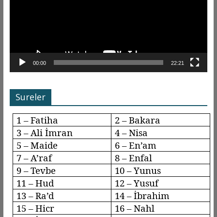
00:00
22:21
Sureler
1 – Fatiha
2 – Bakara
3 – Ali İmran
4 – Nisa
5 – Maide
6 –
En’am
7 –
A’raf
8 –
Enfal
9 –
Tevbe
10 – Yunus
11 – Hud
12 – Yusuf
13 –
Ra’d
14 – İbrahim
15 –
Hicr
16 –
Nahl