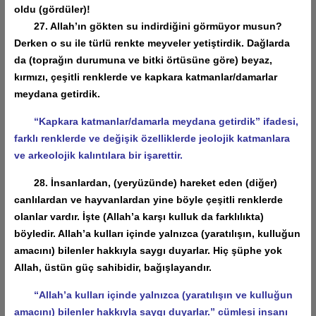
oldu (gördüler)!
27. Allah’ın gökten su indirdiğini görmüyor musun?
Derken o su ile türlü renkte meyveler yetiştirdik. Dağlarda
da (toprağın durumuna ve bitki örtüsüne göre) beyaz,
kırmızı, çeşitli renklerde ve kapkara katmanlar/damarlar
meydana getirdik.
“Kapkara katmanlar/damarla meydana getirdik” ifadesi,
farklı renklerde ve değişik özelliklerde jeolojik katmanlara
ve arkeolojik kalıntılara bir işarettir.
28. İnsanlardan, (yeryüzünde) hareket eden (diğer)
canlılardan ve hayvanlardan yine böyle çeşitli renklerde
olanlar vardır. İşte (Allah’a karşı kulluk da farklılıkta)
böyledir. Allah’a kulları içinde yalnızca (yaratılışın, kulluğun
amacını) bilenler hakkıyla saygı duyarlar. Hiç şüphe yok
Allah, üstün güç sahibidir, bağışlayandır.
“Allah’a kulları içinde yalnızca (yaratılışın ve kulluğun
amacını) bilenler hakkıyla saygı duyarlar.” cümlesi insanı