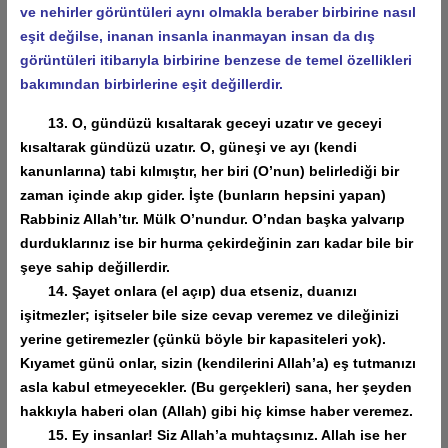
ve nehirler görüntüleri aynı olmakla beraber birbirine nasıl
eşit değilse, inanan insanla inanmayan insan da dış
görüntüleri itibarıyla birbirine benzese de temel özellikleri
bakımından birbirlerine eşit değillerdir.
13. O, gündüzü kısaltarak geceyi uzatır ve geceyi
kısaltarak gündüzü uzatır. O, güneşi ve ayı (kendi
kanunlarına) tabi kılmıştır, her biri (O’nun) belirlediği bir
zaman içinde akıp gider. İşte (bunların hepsini yapan)
Rabbiniz Allah’tır. Mülk O’nundur. O’ndan başka yalvarıp
durduklarınız ise bir hurma çekirdeğinin zarı kadar bile bir
şeye sahip değillerdir.
14. Şayet onlara (el açıp) dua etseniz, duanızı
işitmezler; işitseler bile size cevap veremez ve dileğinizi
yerine getiremezler (çünkü böyle bir kapasiteleri yok).
Kıyamet günü onlar, sizin (kendilerini Allah’a) eş tutmanızı
asla kabul etmeyecekler. (Bu gerçekleri) sana, her şeyden
hakkıyla haberi olan (Allah) gibi hiç kimse haber veremez.
15. Ey insanlar! Siz Allah’a muhtaçsınız. Allah ise her