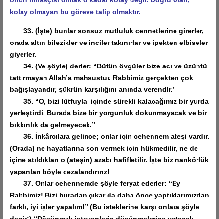
kolay olmayan bu göreve talip olmaktır.
33. (İşte) bunlar sonsuz mutluluk cennetlerine girerler,
orada altın bilezikler ve inciler takınırlar ve ipekten elbiseler
giyerler.
34. (Ve şöyle) derler: “Bütün övgüler bize acı ve üzüntü
tattırmayan Allah’a mahsustur. Rabbimiz gerçekten çok
bağışlayandır, şükrün karşılığını anında verendir.”
35. “O, bizi lütfuyla, içinde sürekli kalacağımız bir yurda
yerleştirdi. Burada bize bir yorgunluk dokunmayacak ve bir
bıkkınlık da gelmeyecek.”
36. İnkârcılara gelince; onlar için cehennem ateşi vardır.
(Orada) ne hayatlarına son vermek için hükmedilir, ne de
içine atıldıkları o (ateşin) azabı hafifletilir. İşte biz nankörlük
yapanları böyle cezalandırırız!
37. Onlar cehennemde şöyle feryat ederler: “Ey
Rabbimiz! Bizi buradan çıkar da daha önce yaptıklarımızdan
farklı, iyi işler yapalım!” (Bu isteklerine karşı onlara şöyle
denir:) “Düşünmek isteyenlerin düşünmelerine yetecek