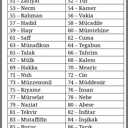
51 –
Zariyat
52 – Tür
53 –
Necm
54 – Kamer
55 – Rahman
56 –
Vakia
57 –
Hadid
58 –
Mücadile
59 –
Haşr
60 –
Mümtehine
61 –
Saff
62 – Cuma
63 –
Münafikun
64 –
Tegabun
65 – Talak
66 –
Tahrim
67 – Mülk
68 – Kalem
69 – Hakka
70 –
Mearic
71 – Nuh
72 – Cin
73 –
Müzzemmil
74 –
Müddessir
75 –
Kıyame
76 – İnsan
77 –
Mürselat
78 –
Nebe
79 –
Naziat
80 – Abese
81 –
Tekvir
82 –
İnfitar
83 –
Mutaffifin
84 –
İnşikak
85 –
Buruc
86 – Tarık