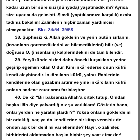
kadar uzun bir süre sizi (dünyada) yaşatmadık mı? Ayrıca
size uyarıcı da gelmişti. Şimdi (yaptıklarınıza karşılık) azabı
tadınız bakalım! Zalimlerin hiçbir zaman yardımcısı
olmayacaktır.”
Bkz. 34/54, 39/58
38. Şüphesiz ki, Allah göklerin ve yerin bütün sırlarını,
(insanların göremediklerini ve bilemediklerini) bilir (ve)
doğrusu O, (insanların) kalplerindekini de tam bilendir.
39. Yeryüzünde sizleri daha önceki kuşakların yerine
geçirip egemen kılan O’dur. Kim inkâr ederse onun küfrü
kendi aleyhinedir. İnkârcıların küfrü, yalnız Rablerinin
kendilerine olan gazabını artırır ve yine inkârcıların küfrü
onların sadece zararlarını fazlalaştırır.
40. De ki: “Bir baksanıza Allah’a ortak tutup, O’ndan
başka ilâh diye yalvardığınız şu varlıklara! Gösterin bana,
onlar yerden ne yaratmışlardır?” Yoksa onların göklerde mi
bir ortaklığı var, ya da kendilerine bir kitap vermişiz de
ondan açık bir delil mi var ellerinde? Hayır, o zalimler,
birbirlerini aldatmadan başka hiçbir şey vaat etmezler!