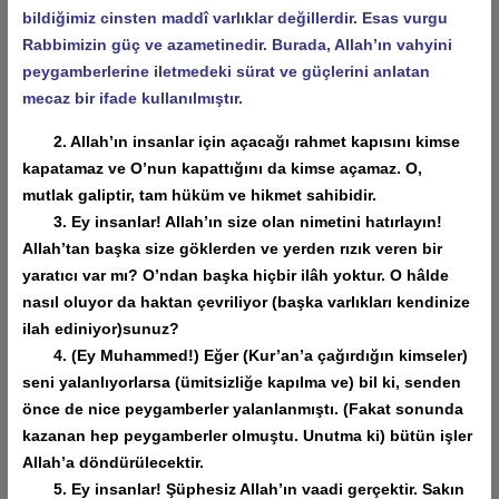
bildiğimiz cinsten maddî varlıklar değillerdir. Esas vurgu
Rabbimizin güç ve azametinedir. Burada, Allah’ın vahyini
peygamberlerine iletmedeki sürat ve güçlerini anlatan
mecaz bir ifade kullanılmıştır.
2. Allah’ın insanlar için açacağı rahmet kapısını kimse
kapatamaz ve O’nun kapattığını da kimse açamaz. O,
mutlak galiptir, tam hüküm ve hikmet sahibidir.
3. Ey insanlar! Allah’ın size olan nimetini hatırlayın!
Allah’tan başka size göklerden ve yerden rızık veren bir
yaratıcı var mı? O’ndan başka hiçbir ilâh yoktur. O hâlde
nasıl oluyor da haktan çevriliyor (başka varlıkları kendinize
ilah ediniyor)sunuz?
4. (Ey Muhammed!) Eğer (Kur’an’a çağırdığın kimseler)
seni yalanlıyorlarsa (ümitsizliğe kapılma ve) bil ki, senden
önce de nice peygamberler yalanlanmıştı. (Fakat sonunda
kazanan hep peygamberler olmuştu. Unutma ki) bütün işler
Allah’a döndürülecektir.
5. Ey insanlar! Şüphesiz Allah’ın vaadi gerçektir. Sakın