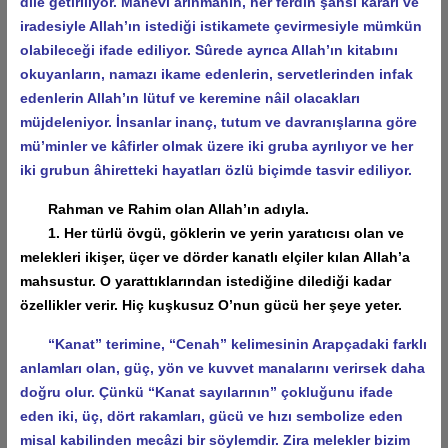
dile getiriliyor. Mânevî arınmanın, her ferdin şahsî kararı ve
iradesiyle Allah’ın istediği istikamete çevirmesiyle mümkün
olabileceği ifade ediliyor. Sûrede ayrıca Allah’ın kitabını
okuyanların, namazı ikame edenlerin, servetlerinden infak
edenlerin Allah’ın lütuf ve keremine nâil olacakları
müjdeleniyor. İnsanlar inanç, tutum ve davranışlarına göre
mü’minler ve kâfirler olmak üzere iki gruba ayrılıyor ve her
iki grubun âhiretteki hayatları özlü biçimde tasvir ediliyor.
Rahman ve Rahim olan Allah’ın adıyla.
1. Her türlü övgü, göklerin ve yerin yaratıcısı olan ve
melekleri ikişer, üçer ve dörder kanatlı elçiler kılan Allah’a
mahsustur. O yarattıklarından istediğine dilediği kadar
özellikler verir. Hiç kuşkusuz O’nun gücü her şeye yeter.
“Kanat” terimine, “Cenah” kelimesinin Arapçadaki farklı
anlamları olan, güç, yön ve kuvvet manalarını verirsek daha
doğru olur. Çünkü “Kanat sayılarının” çokluğunu ifade
eden iki, üç, dört rakamları, gücü ve hızı sembolize eden
misal kabilinden mecâzi bir söylemdir. Zira melekler bizim