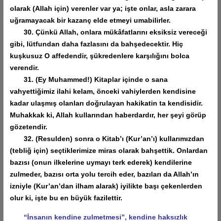
olarak (Allah için) verenler var ya; işte onlar, asla zarara
uğramayacak bir kazanç elde etmeyi umabilirler.
30. Çünkü Allah, onlara mükâfatlarını eksiksiz vereceği
gibi, lütfundan daha fazlasını da bahşedecektir. Hiç
kuşkusuz O affedendir, şükredenlere karşılığını bolca
verendir.
31. (Ey Muhammed!) Kitaplar içinde o sana
vahyettiğimiz ilahi kelam, önceki vahiylerden kendisine
kadar ulaşmış olanları doğrulayan hakikatin ta kendisidir.
Muhakkak ki, Allah kullarından haberdardır, her şeyi görüp
gözetendir.
32. (Resulden) sonra o Kitab’ı (Kur’an’ı) kullarımızdan
(tebliğ için) seçtiklerimize miras olarak bahşettik. Onlardan
bazısı (onun ilkelerine uymayı terk ederek) kendilerine
zulmeder, bazısı orta yolu tercih eder, bazıları da Allah’ın
izniyle (Kur’an’dan ilham alarak) iyilikte başı çekenlerden
olur ki, işte bu en büyük fazilettir.
“İnsanın kendine zulmetmesi”, kendine haksızlık