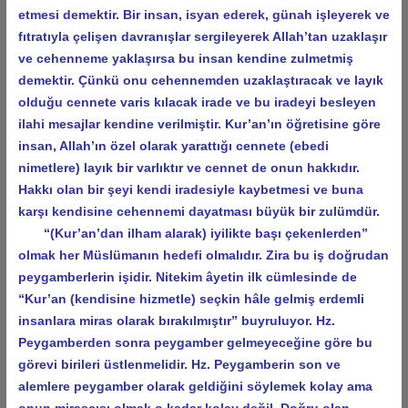
etmesi demektir. Bir insan, isyan ederek, günah işleyerek ve
fıtratıyla çelişen davranışlar sergileyerek Allah’tan uzaklaşır
ve cehenneme yaklaşırsa bu insan kendine zulmetmiş
demektir. Çünkü onu cehennemden uzaklaştıracak ve layık
olduğu cennete varis kılacak irade ve bu iradeyi besleyen
ilahi mesajlar kendine verilmiştir. Kur’an’ın öğretisine göre
insan, Allah’ın özel olarak yarattığı cennete (ebedi
nimetlere) layık bir varlıktır ve cennet de onun hakkıdır.
Hakkı olan bir şeyi kendi iradesiyle kaybetmesi ve buna
karşı kendisine cehennemi dayatması büyük bir zulümdür.
“(Kur’an’dan ilham alarak) iyilikte başı çekenlerden”
olmak her Müslümanın hedefi olmalıdır. Zira bu iş doğrudan
peygamberlerin işidir. Nitekim âyetin ilk cümlesinde de
“Kur’an (kendisine hizmetle) seçkin hâle gelmiş erdemli
insanlara miras olarak bırakılmıştır” buyruluyor. Hz.
Peygamberden sonra peygamber gelmeyeceğine göre bu
görevi birileri üstlenmelidir. Hz. Peygamberin son ve
alemlere peygamber olarak geldiğini söylemek kolay ama
onun mirasçısı olmak o kadar kolay değil. Doğru olan,