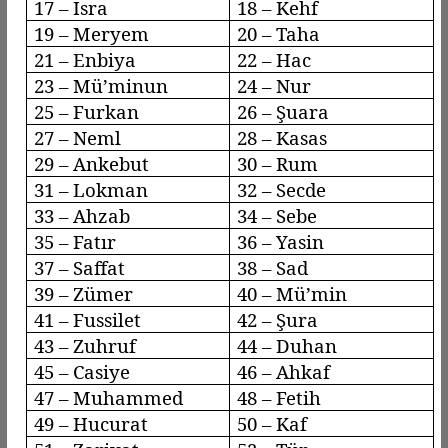
17 –
İsra
18 –
Kehf
19 – Meryem
20 – Taha
21 – Enbiya
22 – Hac
23 –
Mü’minun
24 – Nur
25 – Furkan
26 – Şuara
27 –
Neml
28 –
Kasas
29 –
Ankebut
30 – Rum
31 – Lokman
32 – Secde
33 –
Ahzab
34 –
Sebe
35 –
Fatır
36 – Yasin
37 –
Saffat
38 – Sad
39 –
Zümer
40 –
Mü’min
41 –
Fussilet
42 – Şura
43 –
Zuhruf
44 –
Duhan
45 –
Casiye
46 –
Ahkaf
47 – Muhammed
48 – Fetih
49 –
Hucurat
50 – Kaf