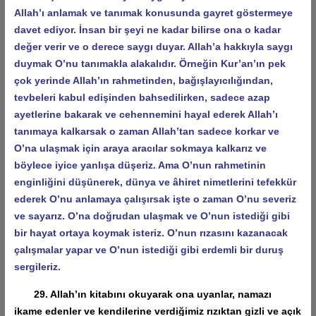
Allah’ı anlamak ve tanımak konusunda gayret göstermeye
davet ediyor. İnsan bir şeyi ne kadar bilirse ona o kadar
değer verir ve o derece saygı duyar. Allah’a hakkıyla saygı
duymak O’nu tanımakla alakalıdır. Örneğin Kur’an’ın pek
çok yerinde Allah’ın rahmetinden, bağışlayıcılığından,
tevbeleri kabul edişinden bahsedilirken, sadece azap
ayetlerine bakarak ve cehennemini hayal ederek Allah’ı
tanımaya kalkarsak o zaman Allah’tan sadece korkar ve
O’na ulaşmak için araya aracılar sokmaya kalkarız ve
böylece iyice yanlışa düşeriz. Ama O’nun rahmetinin
enginliğini düşünerek, dünya ve âhiret nimetlerini tefekkür
ederek O’nu anlamaya çalışırsak işte o zaman O’nu severiz
ve sayarız. O’na doğrudan ulaşmak ve O’nun istediği gibi
bir hayat ortaya koymak isteriz. O’nun rızasını kazanacak
çalışmalar yapar ve O’nun istediği gibi erdemli bir duruş
sergileriz.
29. Allah’ın kitabını okuyarak ona uyanlar, namazı
ikame edenler ve kendilerine verdiğimiz rızıktan gizli ve açık