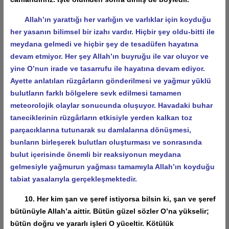
Allah’ın yarattığı her varlığın ve varlıklar için koyduğu
her yasanın bilimsel bir izahı vardır. Hiçbir şey oldu-bitti ile
meydana gelmedi ve hiçbir şey de tesadüfen hayatına
devam etmiyor. Her şey Allah’ın buyruğu ile var oluyor ve
yine O’nun irade ve tasarrufu ile hayatına devam ediyor.
Ayette anlatılan rüzgârların gönderilmesi ve yağmur yüklü
bulutların farklı bölgelere sevk edilmesi tamamen
meteorolojik olaylar sonucunda oluşuyor. Havadaki buhar
taneciklerinin rüzgârların etkisiyle yerden kalkan toz
parçacıklarına tutunarak su damlalarına dönüşmesi,
bunların birleşerek bulutları oluşturması ve sonrasında
bulut içerisinde önemli bir reaksiyonun meydana
gelmesiyle yağmurun yağması tamamıyla Allah’ın koyduğu
tabiat yasalarıyla gerçekleşmektedir.
10. Her kim şan ve şeref istiyorsa bilsin ki, şan ve şeref
bütünüyle Allah’a aittir. Bütün güzel sözler O’na yükselir;
bütün doğru ve yararlı işleri O yüceltir. Kötülük