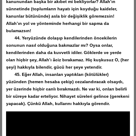
kanunundan başka bir akıbet mi bekliyorlar? Allah’ın
sünnetinde (toplumların hayatı için koyduğu kaideler,
kanunlar bütününde) asla bir değişiklik göremezsin!
Allah’ın yol ve yönteminde herhangi bir sapma da
bulamazsın!
44. Yeryüzünde dolaşıp kendilerinden öncekilerin
sonunun nasıl olduğuna bakmazlar mı? Oysa onlar,
kendilerinden daha da kuvvetli idiler. Göklerde ve yerde
olan hiçbir şey, Allah’ı âciz bırakamaz. Hiç kuşkusuz O, (her
şeyi) hakkıyla bilendir, gücü her şeye yetendir.
45. Eğer Allah, insanları yaptıkları (kötülükler)
yüzünden (hemen hesaba çekip) cezalandıracak olsaydı,
yer üzerinde hiçbir canlı bırakmazdı. Ne var ki, onları belirli
bir süreye kadar erteliyor. Nihayet süreleri gelince (gerekeni
yapacak). Çünkü Allah, kullarını hakkıyla görendir.
Video
oynatıcı