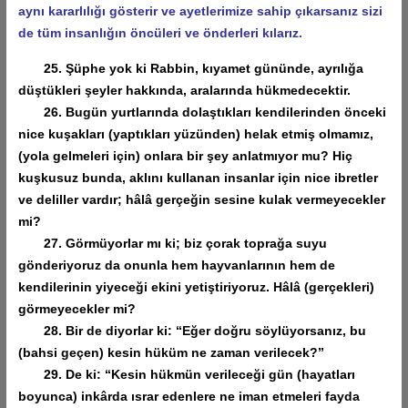
aynı kararlılığı gösterir ve ayetlerimize sahip çıkarsanız sizi
de tüm insanlığın öncüleri ve önderleri kılarız.
25. Şüphe yok ki Rabbin, kıyamet gününde, ayrılığa
düştükleri şeyler hakkında, aralarında hükmedecektir.
26. Bugün yurtlarında dolaştıkları kendilerinden önceki
nice kuşakları (yaptıkları yüzünden) helak etmiş olmamız,
(yola gelmeleri için) onlara bir şey anlatmıyor mu? Hiç
kuşkusuz bunda, aklını kullanan insanlar için nice ibretler
ve deliller vardır; hâlâ gerçeğin sesine kulak vermeyecekler
mi?
27. Görmüyorlar mı ki; biz çorak toprağa suyu
gönderiyoruz da onunla hem hayvanlarının hem de
kendilerinin yiyeceği ekini yetiştiriyoruz. Hâlâ (gerçekleri)
görmeyecekler mi?
28. Bir de diyorlar ki: “Eğer doğru söylüyorsanız, bu
(bahsi geçen) kesin hüküm ne zaman verilecek?”
29. De ki: “Kesin hükmün verileceği gün (hayatları
boyunca) inkârda ısrar edenlere ne iman etmeleri fayda