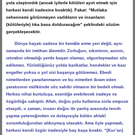
yola ulaştırırdık (ancak iyilerle kötüleri ayırt etmek için
herkesi kendi iradesine bıraktık). Fakat: “Mutlaka
cehennemi görünmeyen varlıkların ve insanların
(kötüleriyle) tıka basa dolduracağım” şeklindeki sözüm
gerçekleşecektir.
Dünya hayatı sadece bir kemâle erme yeri değil, aynı
zamanda bir imtihan âlemidir. Zorluğun, sıkıntının, acının,
ıstırabın olmadığı yerde başarı olamaz, olgunlaşmadan söz
edilemez. Yürüdüğünüz yolda barikatlar, hendekler ve bazı
engeller yoksa o yol sizi başarıya götüremez. Ebedi
nimetlerden yararlanmanın ve bu nimetleri ikram eden
yaratıcının mülkünde söz sahibi olmanın bir bedeli olmalı.
Herkes nihai kurtuluşa, esenliğe erebilecek iradeye ve
özgürlüğe sahiptir. Allah, doğru yolu kullarına zorla empoze
etseydi, o zaman, insanı doğru ile yanlış arasında tercih
yapma yeteneğinden ve dolayısıyla bütün ahlakî
sorumluluğundan alıkoymuş olacaktı. Ama öyle yapmadı,
herkesi kendi özgür iradesiyle baş başa bıraktı. “(Kur’an)