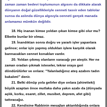
zaman zaman bedevi toplumunun algısını da dikkate alarak
dünyanın doğal güzellikleriyle cenneti tasvir eden tablolar
sunsa da aslında dünya algısıyla cenneti gerçek manada
anlamamız mümkün değildir.
18. Hiç inanan kimse yoldan çıkan kimse gibi olur mu?
Elbette bunlar bir olmaz.
19. İnandıktan sonra doğru ve yararlı işler yapanlara
gelince; onlar için yapmış oldukları işlere karşılık olarak
barınacakları cennet konakları vardır.
20. Yoldan çıkmış olanların varacağı yer ateştir. Her ne
zaman oradan çıkmak isteseler, tekrar oraya geri
döndürülürler ve onlara: “Yalanladığınız ateş azabını tadın
bakalım!” denir.
21. Belki dönüp yola gelirler diye onlara (ahiretteki)
büyük azaptan önce mutlaka daha yakın azabı da (dünyada
açlık, korku, esaret, zillet, musibet, deprem, afet gibi)
tattıracağız.
22. Kendisine Rabbinin mesajları aktarıldığında onlara