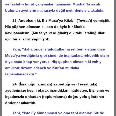
ve tashih-i huruf çalışmaları tamamen Mushaf’ta yazılı
bulunan ayetlerin manasıyla değil metinleriyle alakalıdır.
23. Andolsun ki, Biz Musa’ya Kitab’ı (Tevrat’ı) vermiştik.
Hiç şüphen olmasın ki, sen de öyle bir kitaba
kavuşacaksın. (Musa’ya verdiğimiz) o kitabı İsrailoğulları
için bir kılavuz yapmıştık.
Yani, “daha önce İsrailoğullarına rehberlik etsin diye
Musa’ya verdiğimiz gibi şimdi de inananlara rehberlik etsin
diye sana kitap veriyoruz. Hiç şüphen olmasın ki vahiy
aralıksız devam edecek ve Kur’an mutlaka
tamamlanacaktır.”
24. (İsrailoğullarından) sabrettiği ve (Tevrat’taki)
ayetlerimize kesin olarak inandıkları müddetçe, Biz, emir ve
irşadımızla onlardan (toplumlarına) doğru yolu gösteren
önderler çıkardık.
Yani, “İşte Ey Muhammed ve ona tabi olanlar! Siz de