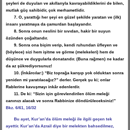
şeyleri de duyuları ve akıllarıyla kavrayabildiklerini de bilen,
mutlak güç sahibidir, çok merhametlidir.
7. O, yarattığı her şeyi en güzel şekilde yaratan ve (ilk)
insanı yaratmaya da çamurdan başlayandır.
8. Sonra onun neslini bir sıvıdan, hakir bir suyun
özünden çoğaltandır.
9. Sonra ona biçim verip, kendi ruhundan üfleyen ve
(böylece) sizi hem işitme ve görme (melekeleri) hem de
düşünce ve duygularla donatandır. (Buna rağmen) ne kadar
da az şükrediyorsunuz!
10. (İnkârcılar:) “Biz toprağa karışıp yok olduktan sonra
yeniden mi yaratılacağız?” derler. Gerçek şu ki; onlar
Rablerine kavuşmayı inkâr edenlerdir.
11. De ki: “Sizin için görevlendirilen ölüm meleği
canınızı alacak ve sonra Rabbinize döndürüleceksiniz!”
Bkz. 6/61, 16/32
Bu ayet, Kur’an’da ölüm meleği ile ilgili geçen tek
ayettir. Kur’an’da Azrail diye bir melekten bahsedilmez,