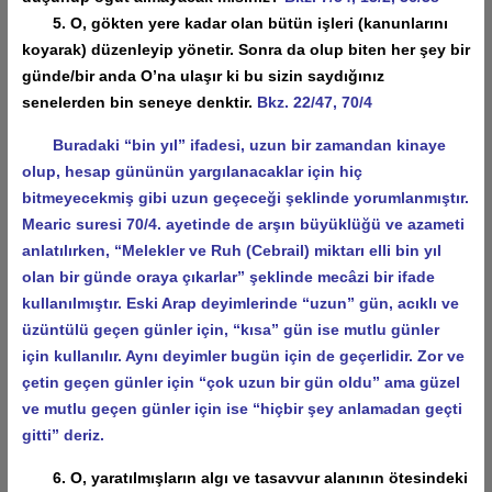
5. O, gökten yere kadar olan bütün işleri (kanunlarını
koyarak) düzenleyip yönetir. Sonra da olup biten her şey bir
günde/bir anda O’na ulaşır ki bu sizin saydığınız
senelerden bin seneye denktir.
Bkz. 22/47, 70/4
Buradaki “bin yıl” ifadesi, uzun bir zamandan kinaye
olup, hesap gününün yargılanacaklar için hiç
bitmeyecekmiş gibi uzun geçeceği şeklinde yorumlanmıştır.
Mearic suresi 70/4. ayetinde de arşın büyüklüğü ve azameti
anlatılırken, “Melekler ve Ruh (Cebrail) miktarı elli bin yıl
olan bir günde oraya çıkarlar” şeklinde mecâzi bir ifade
kullanılmıştır. Eski Arap deyimlerinde “uzun” gün, acıklı ve
üzüntülü geçen günler için, “kısa” gün ise mutlu günler
için kullanılır. Aynı deyimler bugün için de geçerlidir. Zor ve
çetin geçen günler için “çok uzun bir gün oldu” ama güzel
ve mutlu geçen günler için ise “hiçbir şey anlamadan geçti
gitti” deriz.
6. O, yaratılmışların algı ve tasavvur alanının ötesindeki