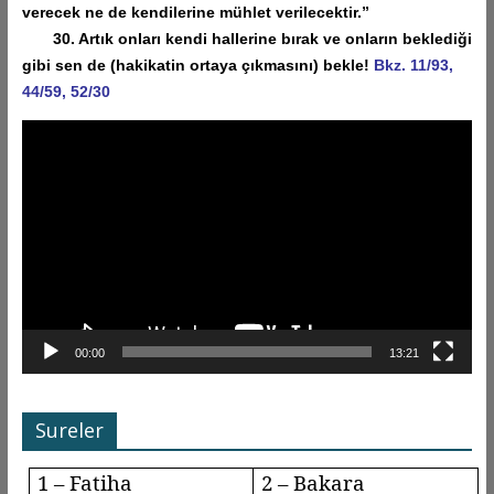
verecek ne de kendilerine mühlet verilecektir.”
30. Artık onları kendi hallerine bırak ve onların beklediği
gibi sen de (hakikatin ortaya çıkmasını) bekle!
Bkz. 11/93,
44/59, 52/30
Video
oynatıcı
00:00
13:21
Sureler
1 – Fatiha
2 – Bakara