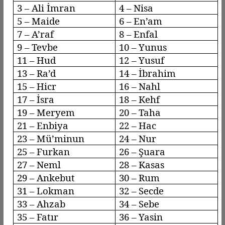
3 – Ali İmran
4 – Nisa
5 – Maide
6 –
En’am
7 –
A’raf
8 –
Enfal
9 –
Tevbe
10 – Yunus
11 – Hud
12 – Yusuf
13 –
Ra’d
14 – İbrahim
15 –
Hicr
16 –
Nahl
17 –
İsra
18 –
Kehf
19 – Meryem
20 – Taha
21 – Enbiya
22 – Hac
23 –
Mü’minun
24 – Nur
25 – Furkan
26 – Şuara
27 –
Neml
28 –
Kasas
29 –
Ankebut
30 – Rum
31 – Lokman
32 – Secde
33 –
Ahzab
34 –
Sebe
35 –
Fatır
36 – Yasin