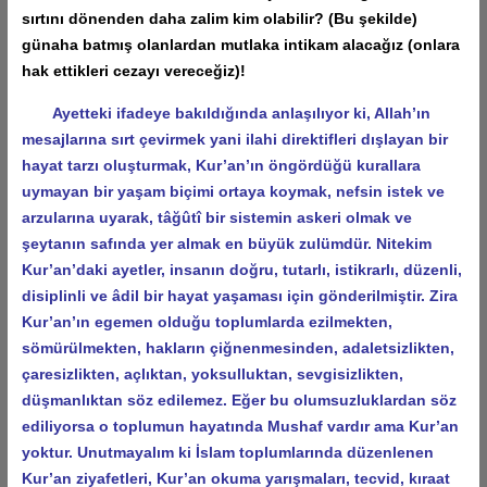
sırtını dönenden daha zalim kim olabilir? (Bu şekilde)
günaha batmış olanlardan mutlaka intikam alacağız (onlara
hak ettikleri cezayı vereceğiz)!
Ayetteki ifadeye bakıldığında anlaşılıyor ki, Allah’ın
mesajlarına sırt çevirmek yani ilahi direktifleri dışlayan bir
hayat tarzı oluşturmak, Kur’an’ın öngördüğü kurallara
uymayan bir yaşam biçimi ortaya koymak, nefsin istek ve
arzularına uyarak, tâğûtî bir sistemin askeri olmak ve
şeytanın safında yer almak en büyük zulümdür. Nitekim
Kur’an’daki ayetler, insanın doğru, tutarlı, istikrarlı, düzenli,
disiplinli ve âdil bir hayat yaşaması için gönderilmiştir. Zira
Kur’an’ın egemen olduğu toplumlarda ezilmekten,
sömürülmekten, hakların çiğnenmesinden, adaletsizlikten,
çaresizlikten, açlıktan, yoksulluktan, sevgisizlikten,
düşmanlıktan söz edilemez. Eğer bu olumsuzluklardan söz
ediliyorsa o toplumun hayatında Mushaf vardır ama Kur’an
yoktur. Unutmayalım ki İslam toplumlarında düzenlenen
Kur’an ziyafetleri, Kur’an okuma yarışmaları, tecvid, kıraat