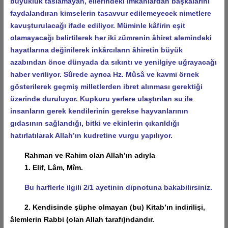
büyüklük taslamayan, ellerindeki imkânlardan başkalarını
faydalandıran kimselerin tasavvur edilemeyecek nimetlere
kavuşturulacağı ifade ediliyor. Müminle kâfirin eşit
olamayacağı belirtilerek her iki zümrenin âhiret alemindeki
hayatlarına değinilerek inkârcıların âhiretin büyük
azabından önce dünyada da sıkıntı ve yenilgiye uğrayacağı
haber veriliyor. Sûrede ayrıca Hz. Mûsâ ve kavmi örnek
gösterilerek geçmiş milletlerden ibret alınması gerektiği
üzerinde duruluyor. Kupkuru yerlere ulaştırılan su ile
insanların gerek kendilerinin gerekse hayvanlarının
gıdasının sağlandığı, bitki ve ekinlerin çıkarıldığı
hatırlatılarak Allah’ın kudretine vurgu yapılıyor.
Rahman ve Rahim olan Allah’ın adıyla
1. Elif, Lâm, Mîm.
Bu harflerle ilgili 2/1 ayetinin dipnotuna bakabilirsiniz.
2. Kendisinde şüphe olmayan (bu) Kitab’ın indirilişi,
âlemlerin Rabbi (olan Allah tarafı)ndandır.