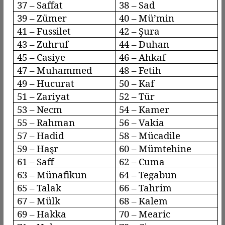
37 –
Saffat
38 – Sad
39 –
Zümer
40 –
Mü’min
41 –
Fussilet
42 – Şura
43 –
Zuhruf
44 –
Duhan
45 –
Casiye
46 –
Ahkaf
47 – Muhammed
48 – Fetih
49 –
Hucurat
50 – Kaf
51 –
Zariyat
52 – Tür
53 –
Necm
54 – Kamer
55 – Rahman
56 –
Vakia
57 –
Hadid
58 –
Mücadile
59 –
Haşr
60 –
Mümtehine
61 –
Saff
62 – Cuma
63 –
Münafikun
64 –
Tegabun
65 – Talak
66 –
Tahrim
67 – Mülk
68 – Kalem
69 – Hakka
70 –
Mearic