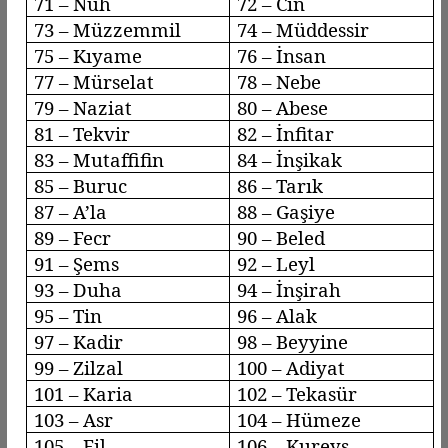
71 – Nuh
72 – Cin
73 –
Müzzemmil
74 –
Müddessir
75 –
Kıyame
76 – İnsan
77 –
Mürselat
78 –
Nebe
79 –
Naziat
80 – Abese
81 –
Tekvir
82 –
İnfitar
83 –
Mutaffifin
84 –
İnşikak
85 –
Buruc
86 – Tarık
87 –
A’la
88 –
Gaşiye
89 –
Fecr
90 –
Beled
91 – Şems
92 –
Leyl
93 –
Duha
94 – İnşirah
95 – Tin
96 –
Alak
97 – Kadir
98 –
Beyyine
99 –
Zilzal
100 –
Adiyat
101 – Karia
102 –
Tekasür
103 –
Asr
104 –
Hümeze
105 – Fil
106 –
Kureyş