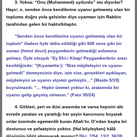
3. Yoksa: “Onu (Muhammed) uydurdu” mu diyorlar?
Hayır; o, senden önce kendilerine uyarıcı gelmemiş olan bir
toplumu doğru yola gelsinler diye uyarman için Rabbin
tarafından gelen bir haktır/kitaptır.
“Senden önce kendilerine uyarıcı gelmemiş olan bir
toplum” ifadesi öyle iddia edildiği gibi 600 sene gibi bir
zaman (fetret devri) peygamberin gelmediği anlamına
gelmez. Öyle olsaydı “Ey Ehl-i Kitap! Peygamberlerin arası
kesildiğinde: “(Kıyamette:): “Bize müjdeleyici ve uyarıcı
gelmedi” demeyesiniz diye, işte size, gerçekleri açıklayan,
müjdeleyici ve uyarıcı elçimiz gelmiştir…” (Maide 5/19)
buyrulmazdı. “… Hiçbir ümmet yoktur ki, aralarında bir
uyarıcı gelip geçmiş olmasın.” (Fatır 35/24)
4. Gökleri, yeri ve ikisi arasında ne varsa hepsini altı
evrede yaratan ve yarattığı her şeyin kanununu koyarak
onlar üzerinde egemenlik kuran Allah’tır. O’ndan başka bir
dostunuz ve şefaatçiniz yoktur. (Hal böyleyken) hâlâ
düşünüp öğüt almayacak mısınız?
Bkz. 7/54, 13/2, 36/38