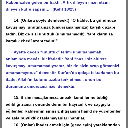
Rabbinizden gelen bir haktır. Artık dileyen iman etsin,
dileyen küfre sapsın…” (Kehf 18/29)
14. (Onlara şöyle denilecek:) “O hâlde, bu gününüze
kavuşmayı unutmanıza (umursamamanıza) karşılık azabı
tadın. Biz de sizi unuttuk (umursamadık). Yaptıklarınıza
karşılık ebedî azabı tadın!”
Ayette geçen “unuttuk” terimi umursamamak
anlamında mecâzi bir ifadedir. Yani “nasıl siz ahirete
kavuşmayı umursamadıysanız, biz de sizin azap görmenizi
umursamıyoruz” demektir. Kur’an’da çokça tekrarlanan bu
ifade; Allah’ın kulunu azaba terk etmesi, onun bu
durumunu umursamaması demektir.
15. Bizim mesajlarımıza ancak, kendilerine tebliğ
edildiği zaman önünde derin bir hayranlık ve saygıyla
eğilenler, Rablerinin sınırsız ihtişamını hamd ile yüceltenler
ve asla büyüklük taslamayanlar inanırlar.
16. (Onlar,) ibadet etmek için (geceleyin) yataklarından