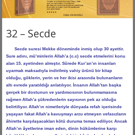
32 – Secde
Secde suresi Mekke döneminde inmiş olup 30 ayettir.
Sure adını, mü’minlerin Allah’a (c.c) secde etmelerini konu
alan 15. ayetinden almıştır. Sûrede Kur’an’ın insanları
uyarmak maksadıyla indirilmiş vahiy ürünü bir kitap
olduğu, göklerin, yerin ve her ikisi arasında bulunanların
altı evrede yaratıldığı anlatılıyor. İnsanın Allah’tan başka
gerçek bir dostunun ve yardımcısının bulunmamasına
rağmen Allah’a şükredenlerin sayısının pek az olduğu
belirtiliyor. Allah’ın nimetleriyle dünyada refah içerisinde
yaşayan fakat Allah’a kavuşmayı arzu etmeyen vefasızların
âhirette karşılaşacakları kötü duruma temas ediliyor. Ancak
Allah’ın âyetlerine iman eden, dinin hükümlerine karşı