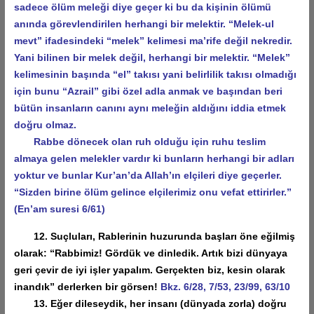
sadece ölüm meleği diye geçer ki bu da kişinin ölümü
anında görevlendirilen herhangi bir melektir. “Melek-ul
mevt” ifadesindeki “melek” kelimesi ma’rife değil nekredir.
Yani bilinen bir melek değil, herhangi bir melektir. “Melek”
kelimesinin başında “el” takısı yani belirlilik takısı olmadığı
için bunu “Azrail” gibi özel adla anmak ve başından beri
bütün insanların canını aynı meleğin aldığını iddia etmek
doğru olmaz.
Rabbe dönecek olan ruh olduğu için ruhu teslim
almaya gelen melekler vardır ki bunların herhangi bir adları
yoktur ve bunlar Kur’an’da Allah’ın elçileri diye geçerler.
“Sizden birine ölüm gelince elçilerimiz onu vefat ettirirler.”
(En’am suresi 6/61)
12. Suçluları, Rablerinin huzurunda başları öne eğilmiş
olarak: “Rabbimiz! Gördük ve dinledik. Artık bizi dünyaya
geri çevir de iyi işler yapalım. Gerçekten biz, kesin olarak
inandık” derlerken bir görsen!
Bkz. 6/28, 7/53, 23/99, 63/10
13. Eğer dileseydik, her insanı (dünyada zorla) doğru