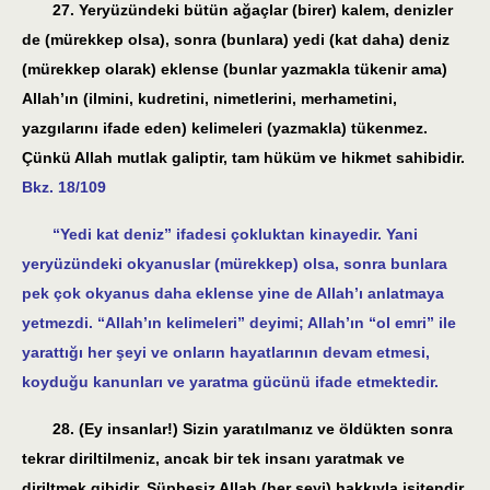
27. Yeryüzündeki bütün ağaçlar (birer) kalem, denizler
de (mürekkep olsa), sonra (bunlara) yedi (kat daha) deniz
(mürekkep olarak) eklense (bunlar yazmakla tükenir ama)
Allah’ın (ilmini, kudretini, nimetlerini, merhametini,
yazgılarını ifade eden) kelimeleri (yazmakla) tükenmez.
Çünkü Allah mutlak galiptir, tam hüküm ve hikmet sahibidir.
Bkz. 18/109
“Yedi kat deniz” ifadesi çokluktan kinayedir. Yani
yeryüzündeki okyanuslar (mürekkep) olsa, sonra bunlara
pek çok okyanus daha eklense yine de Allah’ı anlatmaya
yetmezdi. “Allah’ın kelimeleri” deyimi; Allah’ın “ol emri” ile
yarattığı her şeyi ve onların hayatlarının devam etmesi,
koyduğu kanunları ve yaratma gücünü ifade etmektedir.
28. (Ey insanlar!) Sizin yaratılmanız ve öldükten sonra
tekrar diriltilmeniz, ancak bir tek insanı yaratmak ve
diriltmek gibidir. Şüphesiz Allah (her şeyi) hakkıyla işitendir,