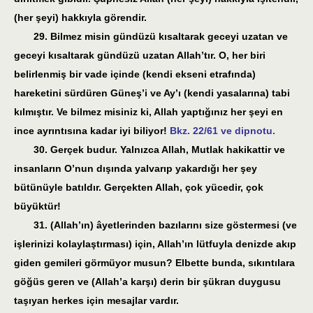
(her şeyi) hakkıyla görendir.
29. Bilmez misin gündüzü kısaltarak geceyi uzatan ve
geceyi kısaltarak gündüzü uzatan Allah’tır. O, her biri
belirlenmiş bir vade içinde (kendi ekseni etrafında)
hareketini sürdüren Güneş’i ve Ay’ı (kendi yasalarına) tabi
kılmıştır. Ve bilmez misiniz ki, Allah yaptığınız her şeyi en
ince ayrıntısına kadar iyi biliyor!
Bkz. 22/61 ve dipnotu.
30. Gerçek budur. Yalnızca Allah, Mutlak hakikattir ve
insanların O’nun dışında yalvarıp yakardığı her şey
bütünüyle batıldır. Gerçekten Allah, çok yücedir, çok
büyüktür!
31. (Allah’ın) âyetlerinden bazılarını size göstermesi (ve
işlerinizi kolaylaştırması) için, Allah’ın lütfuyla denizde akıp
giden gemileri görmüyor musun? Elbette bunda, sıkıntılara
göğüs geren ve (Allah’a karşı) derin bir şükran duygusu
taşıyan herkes için mesajlar vardır.