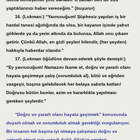
yaptıklarınızı haber vereceğim.” (buyurur)
16. (Lokman:) “Yavrucuğum! Şüphesiz yapılan iş bir
hardal tanesi ağırlığında da olsa, bir kayanın içinde yahut
göklerde ya da yerin altında da bulunsa, Allah onu çıkarır
getirir. Çünkü Allah, en gizli şeyleri bilendir, (her şeyden)
hakkıyla haberdar olandır.”
17. (Lokman öğüdüne devam ederek şöyle demişti:)
“Ey yavrucuğum! Namazını ikame et, doğru ve yararlı olanı
hayata geçirmeye çalış (sorumluluk al), kötü ve eğriden
vazgeçir, başına gelebilecek her belaya sabırla katlan!
Doğrusu bütün bunlar, azim ve kararlılıkla yapılması
gereken şeylerdir.”
“Doğru ve yararlı olanı hayata geçirmek” konusunda
duyarlı olmak ve sorumluluk almak gerektiği vurgulanıyor.
Bir insanın tek başına iyi olmaya çalışması doğru ve
erdemli olmak için yeterli değil. Allah’ın emirleri