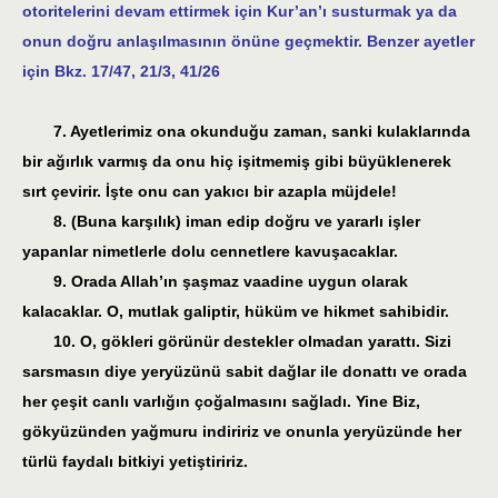
otoritelerini devam ettirmek için Kur’an’ı susturmak ya da
onun doğru anlaşılmasının önüne geçmektir. Benzer ayetler
için Bkz. 17/47, 21/3, 41/26
7. Ayetlerimiz ona okunduğu zaman, sanki kulaklarında
bir ağırlık varmış da onu hiç işitmemiş gibi büyüklenerek
sırt çevirir. İşte onu can yakıcı bir azapla müjdele!
8. (Buna karşılık) iman edip doğru ve yararlı işler
yapanlar nimetlerle dolu cennetlere kavuşacaklar.
9. Orada Allah’ın şaşmaz vaadine uygun olarak
kalacaklar. O, mutlak galiptir, hüküm ve hikmet sahibidir.
10. O, gökleri görünür destekler olmadan yarattı. Sizi
sarsmasın diye yeryüzünü sabit dağlar ile donattı ve orada
her çeşit canlı varlığın çoğalmasını sağladı. Yine Biz,
gökyüzünden yağmuru indiririz ve onunla yeryüzünde her
türlü faydalı bitkiyi yetiştiririz.