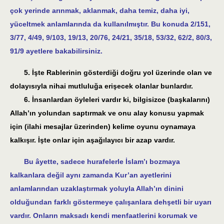
çok yerinde arınmak, aklanmak, daha temiz, daha iyi,
yüceltmek anlamlarında da kullanılmıştır. Bu konuda 2/151,
3/77, 4/49, 9/103, 19/13, 20/76, 24/21, 35/18, 53/32, 62/2, 80/3,
91/9 ayetlere bakabilirsiniz.
5. İşte Rablerinin gösterdiği doğru yol üzerinde olan ve
dolayısıyla nihai mutluluğa erişecek olanlar bunlardır.
6. İnsanlardan öyleleri vardır ki, bilgisizce (başkalarını)
Allah’ın yolundan saptırmak ve onu alay konusu yapmak
için (ilahi mesajlar üzerinden) kelime oyunu oynamaya
kalkışır. İşte onlar için aşağılayıcı bir azap vardır.
Bu âyette, sadece hurafelerle İslam’ı bozmaya
kalkanlara değil aynı zamanda Kur’an ayetlerini
anlamlarından uzaklaştırmak yoluyla Allah’ın dinini
olduğundan farklı göstermeye çalışanlara dehşetli bir uyarı
vardır. Onların maksadı kendi menfaatlerini korumak ve