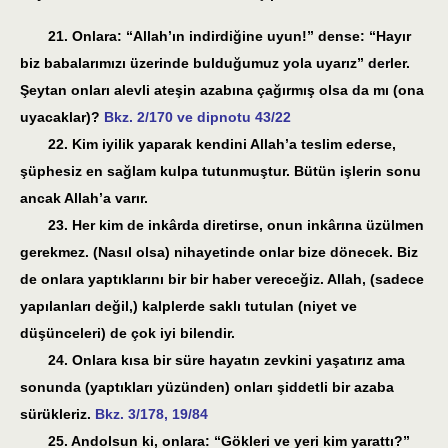
21. Onlara: “Allah’ın indirdiğine uyun!” dense: “Hayır
biz babalarımızı üzerinde bulduğumuz yola uyarız” derler.
Şeytan onları alevli ateşin azabına çağırmış olsa da mı (ona
uyacaklar)?
Bkz. 2/170 ve dipnotu 43/22
22. Kim iyilik yaparak kendini Allah’a teslim ederse,
şüphesiz en sağlam kulpa tutunmuştur. Bütün işlerin sonu
ancak Allah’a varır.
23. Her kim de inkârda diretirse, onun inkârına üzülmen
gerekmez. (Nasıl olsa) nihayetinde onlar bize dönecek. Biz
de onlara yaptıklarını bir bir haber vereceğiz. Allah, (sadece
yapılanları değil,) kalplerde saklı tutulan (niyet ve
düşünceleri) de çok iyi bilendir.
24. Onlara kısa bir süre hayatın zevkini yaşatırız ama
sonunda (yaptıkları yüzünden) onları şiddetli bir azaba
sürükleriz.
Bkz. 3/178, 19/84
25. Andolsun ki, onlara: “Gökleri ve yeri kim yarattı?”