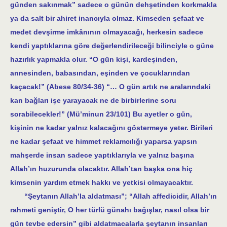
günden sakınmak” sadece o günün dehşetinden korkmakla
ya da salt bir ahiret inancıyla olmaz. Kimseden şefaat ve
medet devşirme imkânının olmayacağı, herkesin sadece
kendi yaptıklarına göre değerlendirileceği bilinciyle o güne
hazırlık yapmakla olur. “O gün kişi, kardeşinden,
annesinden, babasından, eşinden ve çocuklarından
kaçacak!” (Abese 80/34-36) “… O gün artık ne aralarındaki
kan bağları işe yarayacak ne de birbirlerine soru
sorabilecekler!” (Mü’minun 23/101) Bu ayetler o gün,
kişinin ne kadar yalnız kalacağını göstermeye yeter. Birileri
ne kadar şefaat ve himmet reklamcılığı yaparsa yapsın
mahşerde insan sadece yaptıklarıyla ve yalnız başına
Allah’ın huzurunda olacaktır. Allah’tan başka ona hiç
kimsenin yardım etmek hakkı ve yetkisi olmayacaktır.
“Şeytanın Allah’la aldatması”; “Allah affedicidir, Allah’ın
rahmeti geniştir, O her türlü günahı bağışlar, nasıl olsa bir
gün tevbe edersin” gibi aldatmacalarla şeytanın insanları