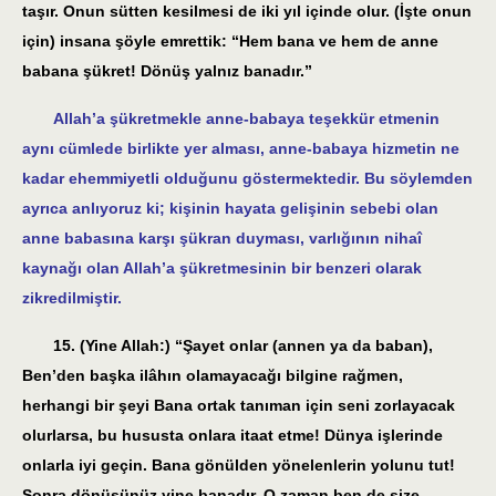
taşır. Onun sütten kesilmesi de iki yıl içinde olur. (İşte onun
için) insana şöyle emrettik: “Hem bana ve hem de anne
babana şükret! Dönüş yalnız banadır.”
Allah’a şükretmekle anne-babaya teşekkür etmenin
aynı cümlede birlikte yer alması, anne-babaya hizmetin ne
kadar ehemmiyetli olduğunu göstermektedir. Bu söylemden
ayrıca anlıyoruz ki; kişinin hayata gelişinin sebebi olan
anne babasına karşı şükran duyması, varlığının nihaî
kaynağı olan Allah’a şükretmesinin bir benzeri olarak
zikredilmiştir.
15. (Yine Allah:) “Şayet onlar (annen ya da baban),
Ben’den başka ilâhın olamayacağı bilgine rağmen,
herhangi bir şeyi Bana ortak tanıman için seni zorlayacak
olurlarsa, bu hususta onlara itaat etme! Dünya işlerinde
onlarla iyi geçin. Bana gönülden yönelenlerin yolunu tut!
Sonra dönüşünüz yine banadır. O zaman ben de size