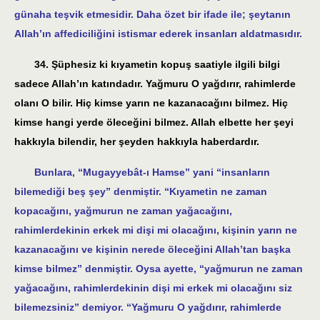
günaha teşvik etmesidir. Daha özet bir ifade ile; şeytanın
Allah’ın affediciliğini istismar ederek insanları aldatmasıdır.
34. Şüphesiz ki kıyametin kopuş saatiyle ilgili bilgi
sadece Allah’ın katındadır. Yağmuru O yağdırır, rahimlerde
olanı O bilir. Hiç kimse yarın ne kazanacağını bilmez. Hiç
kimse hangi yerde öleceğini bilmez. Allah elbette her şeyi
hakkıyla bilendir, her şeyden hakkıyla haberdardır.
Bunlara, “Mugayyebât-ı Hamse” yani “insanların
bilemediği beş şey” denmiştir. “Kıyametin ne zaman
kopacağını, yağmurun ne zaman yağacağını,
rahimlerdekinin erkek mi dişi mi olacağını, kişinin yarın ne
kazanacağını ve kişinin nerede öleceğini Allah’tan başka
kimse bilmez” denmiştir. Oysa ayette, “yağmurun ne zaman
yağacağını, rahimlerdekinin dişi mi erkek mi olacağını siz
bilemezsiniz” demiyor. “Yağmuru O yağdırır, rahimlerde