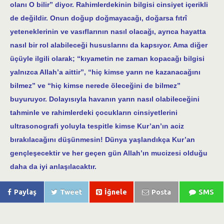
olanı O bilir” diyor. Rahimlerdekinin bilgisi cinsiyet içerikli
de değildir. Onun doğup doğmayacağı, doğarsa fıtrî
yeteneklerinin ve vasıflarının nasıl olacağı, ayrıca hayatta
nasıl bir rol alabileceği hususlarını da kapsıyor. Ama diğer
üçüyle ilgili olarak; “kıyametin ne zaman kopacağı bilgisi
yalnızca Allah’a aittir”, “hiç kimse yarın ne kazanacağını
bilmez” ve “hiç kimse nerede öleceğini de bilmez”
buyuruyor. Dolayısıyla havanın yarın nasıl olabileceğini
tahminle ve rahimlerdeki çocukların cinsiyetlerini
ultrasonografi yoluyla tespitle kimse Kur’an’ın aciz
bırakılacağını düşünmesin! Dünya yaşlandıkça Kur’an
gençleşecektir ve her geçen gün Allah’ın mucizesi olduğu
daha da iyi anlaşılacaktır.
Paylaş
Tweet
İğnele
Posta
SMS