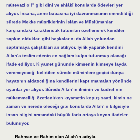
mütevazi ol!” gibi dinî ve ahlâkî konularda ödevleri yer
alıyor. İnsana, anne babasına iyi davranmasının emredildiği
sûrede Mekke müşriklerinin İslâm ve Müslümanlar
karşısındaki karakteristik tutumları özetlenerek kendileri
sapkın oldukları gibi başkalarını da Allah yolundan
saptırmaya çalıştıkları anlatılıyor. İyilik yaparak kendini
Allah’a teslim edenin en sağlam kulpa tutunmuş olacağı
ifade ediliyor. Kıyamet gününde kimsenin kimseye fayda
veremeyeceği belirtilen sûrede müminlere geçici dünya
hayatının aldatıcılığına kendilerini kaptırmamaları yönünde
uyarılar yer alıyor. Sûrede Allah’ın ilminin ve kudretinin
mükemmelliği özetlenirken kıyametin kopuş saati, kimin ne
zaman ve nerede öleceği gibi konularda Allah’ın bilgisiyle
insan bilgisi arasındaki büyük farkı ortaya koyan ifadeler
bulunuyor.
Rahman ve Rahim olan Allah’ın adıyla.