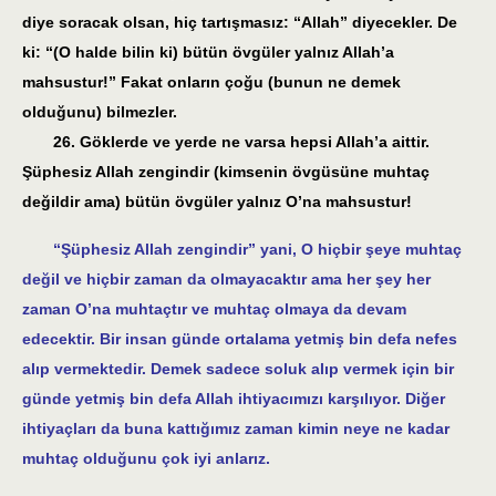
diye soracak olsan, hiç tartışmasız: “Allah” diyecekler. De
ki: “(O halde bilin ki) bütün övgüler yalnız Allah’a
mahsustur!” Fakat onların çoğu (bunun ne demek
olduğunu) bilmezler.
26. Göklerde ve yerde ne varsa hepsi Allah’a aittir.
Şüphesiz Allah zengindir (kimsenin övgüsüne muhtaç
değildir ama) bütün övgüler yalnız O’na mahsustur!
“Şüphesiz Allah zengindir” yani, O hiçbir şeye muhtaç
değil ve hiçbir zaman da olmayacaktır ama her şey her
zaman O’na muhtaçtır ve muhtaç olmaya da devam
edecektir. Bir insan günde ortalama yetmiş bin defa nefes
alıp vermektedir. Demek sadece soluk alıp vermek için bir
günde yetmiş bin defa Allah ihtiyacımızı karşılıyor. Diğer
ihtiyaçları da buna kattığımız zaman kimin neye ne kadar
muhtaç olduğunu çok iyi anlarız.