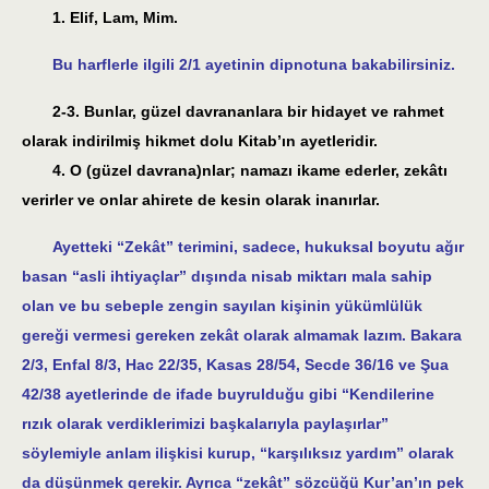
1. Elif, Lam, Mim.
Bu harflerle ilgili 2/1 ayetinin dipnotuna bakabilirsiniz.
2-3. Bunlar, güzel davrananlara bir hidayet ve rahmet
olarak indirilmiş hikmet dolu Kitab’ın ayetleridir.
4. O (güzel davrana)nlar; namazı ikame ederler, zekâtı
verirler ve onlar ahirete de kesin olarak inanırlar.
Ayetteki “Zekât” terimini, sadece, hukuksal boyutu ağır
basan “asli ihtiyaçlar” dışında nisab miktarı mala sahip
olan ve bu sebeple zengin sayılan kişinin yükümlülük
gereği vermesi gereken zekât olarak almamak lazım. Bakara
2/3, Enfal 8/3, Hac 22/35, Kasas 28/54, Secde 36/16 ve Şua
42/38 ayetlerinde de ifade buyrulduğu gibi “Kendilerine
rızık olarak verdiklerimizi başkalarıyla paylaşırlar”
söylemiyle anlam ilişkisi kurup, “karşılıksız yardım” olarak
da düşünmek gerekir. Ayrıca “zekât” sözcüğü Kur’an’ın pek