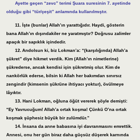
Ayette geçen “zevc” terimi Şuara suresinin 7. ayetinde
olduğu gibi “tür/çeşit” anlamında kullanılmıştır.
11. İşte (bunlar) Allah’ın yarattığıdır. Haydi, gösterin
bana Allah’ın dışındakiler ne yaratmıştır? Doğrusu zalimler
apaçık bir sapıklık içindedir.
12. Andolsun ki, biz Lokman’a: “(karşılığında) Allah’a
şükret” diye hikmet verdik. Kim (Allah’ın nimetlerine)
şükrederse, ancak kendisi için şükretmiş olur. Kim de
nankörlük ederse, bilsin ki Allah her bakımdan sınırsız
zengindir (kimsenin şükrüne ihtiyacı yoktur), övülmeye
lâyıktır.
13. Hani Lokman, oğluna öğüt vererek şöyle demişti:
“Ey Yavrucuğum! Allah’a ortak koşma! Çünkü O’na ortak
koşmak şüphesiz büyük bir zulümdür.”
14. İnsana da anne babasına iyi davranmasını emrettik.
Annesi, onu her gün biraz daha güçsüz düşerek karnında