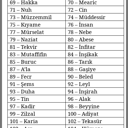
69 – Hakka
70 –
Mearic
71 – Nuh
72 – Cin
73 –
Müzzemmil
74 –
Müddessir
75 –
Kıyame
76 – İnsan
77 –
Mürselat
78 –
Nebe
79 –
Naziat
80 – Abese
81 –
Tekvir
82 –
İnfitar
83 –
Mutaffifin
84 –
İnşikak
85 –
Buruc
86 – Tarık
87 –
A’la
88 –
Gaşiye
89 –
Fecr
90 –
Beled
91 – Şems
92 –
Leyl
93 –
Duha
94 – İnşirah
95 – Tin
96 –
Alak
97 – Kadir
98 –
Beyyine
99 –
Zilzal
100 –
Adiyat
101 – Karia
102 –
Tekasür