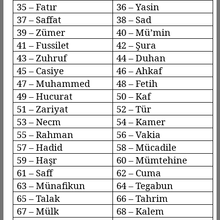
35 –
Fatır
36 – Yasin
37 –
Saffat
38 – Sad
39 –
Zümer
40 –
Mü’min
41 –
Fussilet
42 – Şura
43 –
Zuhruf
44 –
Duhan
45 –
Casiye
46 –
Ahkaf
47 – Muhammed
48 – Fetih
49 –
Hucurat
50 – Kaf
51 –
Zariyat
52 – Tür
53 –
Necm
54 – Kamer
55 – Rahman
56 –
Vakia
57 –
Hadid
58 –
Mücadile
59 –
Haşr
60 –
Mümtehine
61 –
Saff
62 – Cuma
63 –
Münafikun
64 –
Tegabun
65 – Talak
66 –
Tahrim
67 – Mülk
68 – Kalem