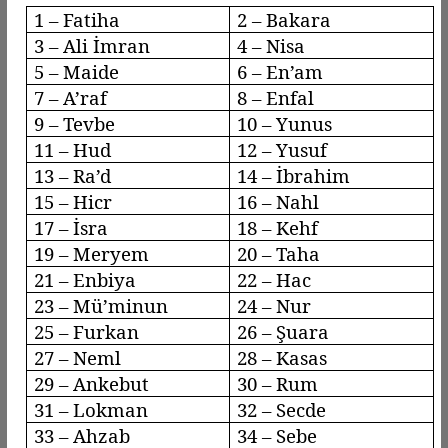
1 – Fatiha
2 – Bakara
3 – Ali İmran
4 – Nisa
5 – Maide
6 –
En’am
7 –
A’raf
8 –
Enfal
9 –
Tevbe
10 – Yunus
11 – Hud
12 – Yusuf
13 –
Ra’d
14 – İbrahim
15 –
Hicr
16 –
Nahl
17 –
İsra
18 –
Kehf
19 – Meryem
20 – Taha
21 – Enbiya
22 – Hac
23 –
Mü’minun
24 – Nur
25 – Furkan
26 – Şuara
27 –
Neml
28 –
Kasas
29 –
Ankebut
30 – Rum
31 – Lokman
32 – Secde
33 –
Ahzab
34 –
Sebe