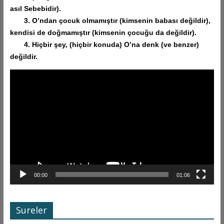
asıl Sebebidir).
3. O’ndan çocuk olmamıştır (kimsenin babası değildir),
kendisi de doğmamıştır (kimsenin çocuğu da değildir).
4. Hiçbir şey, (hiçbir konuda) O’na denk (ve benzer)
değildir.
Video
oynatıcı
00:00
01:06
Sureler