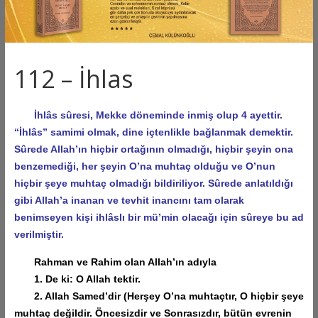
112 – İhlas
İhlâs sûresi, Mekke döneminde inmiş olup 4 ayettir.
“İhlâs” samimi olmak, dine içtenlikle bağlanmak demektir.
Sûrede Allah’ın hiçbir ortağının olmadığı, hiçbir şeyin ona
benzemediği, her şeyin O’na muhtaç olduğu ve O’nun
hiçbir şeye muhtaç olmadığı bildiriliyor. Sûrede anlatıldığı
gibi Allah’a inanan ve tevhit inancını tam olarak
benimseyen kişi ihlâslı bir mü’min olacağı için sûreye bu ad
verilmiştir.
Rahman ve Rahim olan Allah’ın adıyla
1. De ki: O Allah tektir.
2. Allah Samed’dir (Herşey O’na muhtaçtır, O hiçbir şeye
muhtaç değildir. Öncesizdir ve Sonrasızdır, bütün evrenin