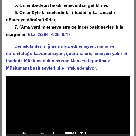
5. Onlar ibadetin hakiki amacından gafildirler.
6. Onlar öyle kimselerdir ki, (ibadeti çıkar amaçlı)
gösteriye dönüştürürler,
7. (Ama yardım etmeye sıra gelince) basit şeyleri bile
esirgerler.
Bkz. 2/264, 4/38, 8/47
Demek ki derinliğine nüfuz edilemeyen, mana ve
sorumluluğu kavranamayan, şuuruna erişilemeyen yalın bir
ibadetle Müslümanlık olmuyor. Maalesef günümüz
Müslümanı basit şeyleri bile infak edemiyor.
Video
oynatıcı