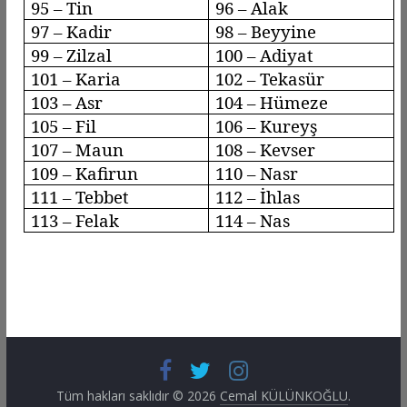
95 – Tin
96 –
Alak
97 – Kadir
98 –
Beyyine
99 –
Zilzal
100 –
Adiyat
101 – Karia
102 –
Tekasür
103 –
Asr
104 –
Hümeze
105 – Fil
106 –
Kureyş
107 – Maun
108 – Kevser
109 –
Kafirun
110 –
Nasr
111 –
Tebbet
112 – İhlas
113 –
Felak
114 – Nas
Tüm hakları saklıdır © 2026
Cemal KÜLÜNKOĞLU
.