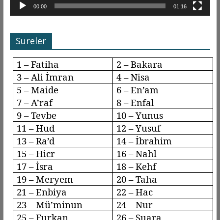
00:00
01:16
Sureler
1 – Fatiha
2 – Bakara
3 – Ali İmran
4 – Nisa
5 – Maide
6 –
En’am
7 –
A’raf
8 –
Enfal
9 –
Tevbe
10 – Yunus
11 – Hud
12 – Yusuf
13 –
Ra’d
14 – İbrahim
15 –
Hicr
16 –
Nahl
17 –
İsra
18 –
Kehf
19 – Meryem
20 – Taha
21 – Enbiya
22 – Hac
23 –
Mü’minun
24 – Nur
25 – Furkan
26 – Şuara