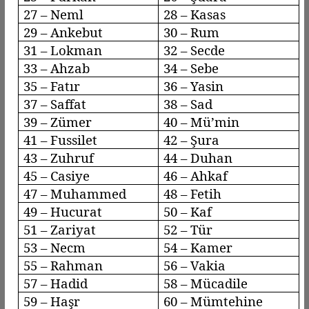
27 –
Neml
28 –
Kasas
29 –
Ankebut
30 – Rum
31 – Lokman
32 – Secde
33 –
Ahzab
34 –
Sebe
35 –
Fatır
36 – Yasin
37 –
Saffat
38 – Sad
39 –
Zümer
40 –
Mü’min
41 –
Fussilet
42 – Şura
43 –
Zuhruf
44 –
Duhan
45 –
Casiye
46 –
Ahkaf
47 – Muhammed
48 – Fetih
49 –
Hucurat
50 – Kaf
51 –
Zariyat
52 – Tür
53 –
Necm
54 – Kamer
55 – Rahman
56 –
Vakia
57 –
Hadid
58 –
Mücadile
59 –
Haşr
60 –
Mümtehine