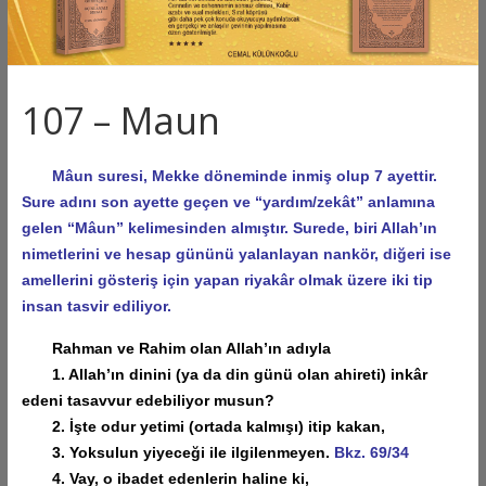
107 – Maun
Mâun suresi, Mekke döneminde inmiş olup 7 ayettir.
Sure adını son ayette geçen ve “yardım/zekât” anlamına
gelen “Mâun” kelimesinden almıştır. Surede, biri Allah’ın
nimetlerini ve hesap gününü yalanlayan nankör, diğeri ise
amellerini gösteriş için yapan riyakâr olmak üzere iki tip
insan tasvir ediliyor.
Rahman ve Rahim olan Allah’ın adıyla
1. Allah’ın dinini (ya da din günü olan ahireti) inkâr
edeni tasavvur edebiliyor musun?
2. İşte odur yetimi (ortada kalmışı) itip kakan,
3. Yoksulun yiyeceği ile ilgilenmeyen.
Bkz. 69/34
4. Vay, o ibadet edenlerin haline ki,