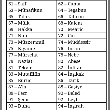
61 –
Saff
62 – Cuma
63 –
Münafikun
64 –
Tegabun
65 – Talak
66 –
Tahrim
67 – Mülk
68 – Kalem
69 – Hakka
70 –
Mearic
71 – Nuh
72 – Cin
73 –
Müzzemmil
74 –
Müddessir
75 –
Kıyame
76 – İnsan
77 –
Mürselat
78 –
Nebe
79 –
Naziat
80 – Abese
81 –
Tekvir
82 –
İnfitar
83 –
Mutaffifin
84 –
İnşikak
85 –
Buruc
86 – Tarık
87 –
A’la
88 –
Gaşiye
89 –
Fecr
90 –
Beled
91 – Şems
92 –
Leyl
93 –
Duha
94 – İnşirah