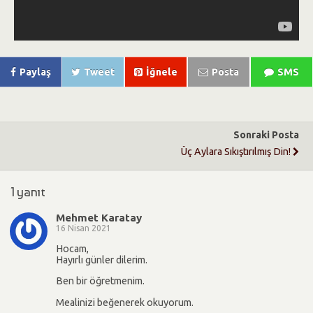
Paylaş
Tweet
İğnele
Posta
SMS
Sonraki Posta
Üç Aylara Sıkıştırılmış Din!
1 yanıt
Mehmet Karatay
16 Nisan 2021
Hocam,
Hayırlı günler dilerim.
Ben bir öğretmenim.
Mealinizi beğenerek okuyorum.