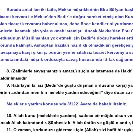
Burada anlatılan iki taife, Mekke müşriklerinin Ebu Süfyan b
ticaret kervanı ile Mekke’den Bedir’e doğru hareket etmiş olan 
olan ticaret kervanını haber alınca, daha önce kendilerini yurtların
önlerini kesmek için yola çıkmak istemişti. Ancak Mekke’den Ebu Ce
ordusunun Müslümanları yok etmek için Bedir’e doğru hareket etti
zorunda kalmıştı. Ashaptan bazıları hazırlıklı olmadıkları gerekçes
savaşmaya karşı çıkmış, bunun yerine silahsız ticaret kervanıyla s
komutasındaki müşrik ordusuyla savaş hususunda ittifak sağlanmı
8. (Zalimlerle savaşmanızın amacı,) suçlular istemese de Hakk’ı
kaldırılmasıdır.
9. Hatırlayın ki, siz (Bedir’de güçlü düşman ordusuna karşı) yar
birbiri ardından inen bin melekle yardım edeceğim!” diye duanıza i
Meleklerle yardım konusunda 3/122. Ayete de bakabilirsiniz.
10. Allah bunu (meleklerle yardımı), sadece bir müjde olsun ve o
ancak Allah katındandır. Şüphesiz ki Allah üstün ve güçlü olandır,
11. O zaman, korkunuzu gidermek için (Allah) sizi hafif bir uykuy