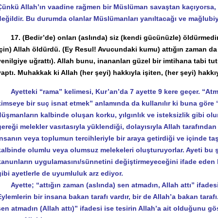
Çünkü Allah’ın vaadine rağmen bir Müslüman savaştan kaçıyorsa, i
değildir. Bu durumda olanlar Müslümanları yanıltacağı ve mağlubiy
17. (Bedir’de) onları (aslında) siz (kendi gücünüzle) öldürmediniz
için) Allah öldürdü. (Ey Resul! Avucundaki kumu) attığın zaman da (
yenilgiye uğrattı). Allah bunu, inananları güzel bir imtihana tabi 
yaptı. Muhakkak ki Allah (her şeyi) hakkıyla işiten, (her şeyi) hakkıy
Ayetteki “rama” kelimesi, Kur’an’da 7 ayette 9 kere geçer. “Atma
kimseye bir suç isnat etmek” anlamında da kullanılır ki buna göre 
düşmanların kalbinde oluşan korku, yılgınlık ve isteksizlik gibi ol
gereği melekler vasıtasıyla yüklendiği, dolayısıyla Allah tarafından 
insanın veya toplumun tercihleriyle bir araya getirdiği ve içinde taş
kalbinde olumlu veya olumsuz melekeleri oluşturuyorlar. Ayeti bu
kanunların uygulamasını/sünnetini değiştirmeyeceğini ifade eden Fet
gibi ayetlerle de uyumluluk arz ediyor.
Ayette; “attığın zaman (aslında) sen atmadın, Allah attı” ifadesi
Eylemlerin bir insana bakan tarafı vardır, bir de Allah’a bakan taraf
sen atmadın (Allah attı)” ifadesi ise tesirin Allah’a ait olduğunu g