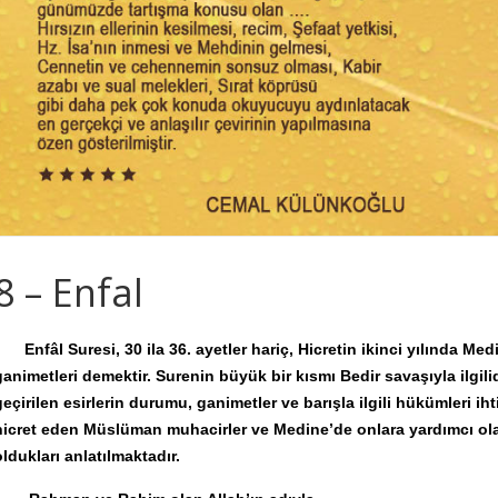
8 – Enfal
Enfâl Suresi, 30 ila 36. ayetler hariç, Hicretin ikinci yılında Me
ganimetleri demektir. Surenin büyük bir kısmı Bedir savaşıyla ilgili
geçirilen esirlerin durumu, ganimetler ve barışla ilgili hükümleri 
hicret eden Müslüman muhacirler ve Medine’de onlara yardımcı ol
oldukları anlatılmaktadır.