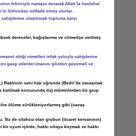
nın bilinciyle namaza durarak Allah’la hasbihal
ın lütfundan istifade etmiş olurlar.
a sahiplerine ulaştırarak topluma karşı
üksek dereceler, bağışlanma ve cömertçe verilmiş
net ettiği nimetleri infak yoluyla sahiplerine
ını gasp edenler imanını gözden geçirmeli ve
) Rabbinin seni hak uğrunda (Bedir’de savaşmak
ına katılmak konusunda da) müminlerden bir grup
re ölüme sürükleniyorlarmış gibi (savaş
. Siz de silahsız olan grubun (ticaret kervanının)
am bir uyum içinde, hakkı ortaya koymak ve hakkı