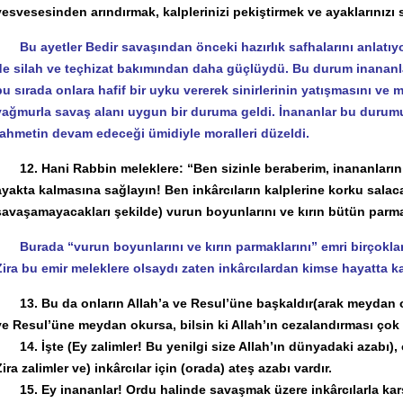
vesvesesinden arındırmak, kalplerinizi pekiştirmek ve ayaklarınızı 
Bu ayetler Bedir savaşından önceki hazırlık safhalarını anlatı
de silah ve teçhizat bakımından daha güçlüydü. Bu durum inananları
bu sırada onlara hafif bir uyku vererek sinirlerinin yatışmasını ve 
yağmurla savaş alanı uygun bir duruma geldi. İnananlar bu durumu 
rahmetin devam edeceği ümidiyle moralleri düzeldi.
12. Hani Rabbin meleklere: “Ben sizinle beraberim, inananların (
ayakta kalmasına sağlayın! Ben inkârcıların kalplerine korku salac
savaşamayacakları şekilde) vurun boyunlarını ve kırın bütün parmak
Burada “vurun boyunlarını ve kırın parmaklarını” emri birçokların
Zira bu emir meleklere olsaydı zaten inkârcılardan kimse hayatta k
13. Bu da onların Allah’a ve Resul’üne başkaldır(arak meydan ok
ve Resul’üne meydan okursa, bilsin ki Allah’ın cezalandırması çok ş
14. İşte (Ey zalimler! Bu yenilgi size Allah’ın dünyadaki azabı), o
Zira zalimler ve) inkârcılar için (orada) ateş azabı vardır.
15. Ey inananlar! Ordu halinde savaşmak üzere inkârcılarla karş