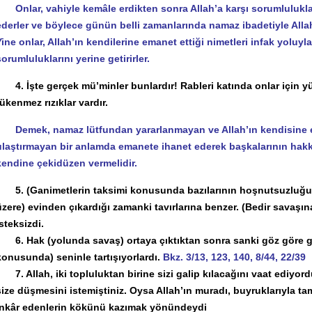
Onlar, vahiyle kemâle erdikten sonra Allah’a karşı sorumlulukları
ederler ve böylece günün belli zamanlarında namaz ibadetiyle Allah’
Yine onlar, Allah’ın kendilerine emanet ettiği nimetleri infak yoluyl
sorumluluklarını yerine getirirler.
4. İşte gerçek mü’minler bunlardır! Rableri katında onlar için y
tükenmez rızıklar vardır.
Demek, namaz lütfundan yararlanmayan ve Allah’ın kendisine ema
ulaştırmayan bir anlamda emanete ihanet ederek başkalarının hakk
kendine çekidüzen vermelidir.
5. (Ganimetlerin taksimi konusunda bazılarının hoşnutsuzluğu,
üzere) evinden çıkardığı zamanki tavırlarına benzer. (Bedir savaş
isteksizdi.
6. Hak (yolunda savaş) ortaya çıktıktan sonra sanki göz göre gö
konusunda) seninle tartışıyorlardı.
Bkz. 3/13, 123, 140, 8/44, 22/39
7. Allah, iki topluluktan birine sizi galip kılacağını vaat ediyordu
size düşmesini istemiştiniz. Oysa Allah’ın muradı, buyruklarıyla t
inkâr edenlerin kökünü kazımak yönündeydi