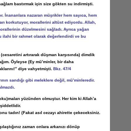
sağlam bastırmak için size gökten su indirmişti.
yor. İnananlara nazaran müşrikler hem sayıca, hem
 korkutuyor, morallerini altüst ediyordu. Allah,
morallerinin düzelmesini sağladı. Ayrıca yağan
ilahi bir rahmet olarak değerlendirdi ve bu
cesaretini artırarak düşman karşısında) dimdik
ağım. Öyleyse (Ey mü’minler, bir daha
larını!” diye vahyetmişti.
Bkz. 47/4
ın sandığı gibi meleklere değil, mü’minleredir.
almazdı.
u)maları yüzünden olmuştur. Her kim ki Allah’a
iddetlidir.
nu tadın! (Fakat asıl cezayı ahirette çekeceksiniz.
ılaştığınız zaman onlara arkanızı dönüp