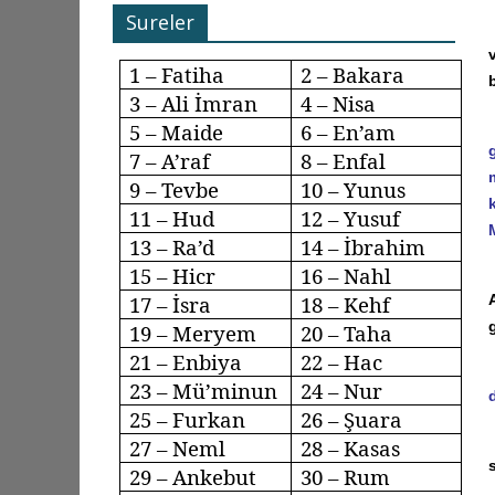
Sureler
1 – Fatiha
2 – Bakara
3 – Ali İmran
4 – Nisa
5 – Maide
6 –
En’am
7 –
A’raf
8 –
Enfal
9 –
Tevbe
10 – Yunus
11 – Hud
12 – Yusuf
13 –
Ra’d
14 – İbrahim
15 –
Hicr
16 –
Nahl
17 –
İsra
18 –
Kehf
19 – Meryem
20 – Taha
21 – Enbiya
22 – Hac
23 –
Mü’minun
24 – Nur
25 – Furkan
26 – Şuara
27 –
Neml
28 –
Kasas
29 –
Ankebut
30 – Rum