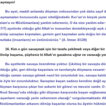
kaçmayın!
Bu ayet, maddi anlamda düşman ordusundan çok daha zayıf d
kaçmamaları konusunda uyarı niteliğindedir. Kur’an’ın birçok yerin
İslam’a ve Müslümanlara) yardım ederseniz, O da size yardım eder 
47/7) ayetinde olduğu gibi Allah’ın inananları destekleyeceği açık a
görüp savaştan kopmaları, gerisin geri kaçmaları asla doğru bir da
mutlaka (insanların) en üstünüsünüz.” (A. İmran 3/139)
16. Kim o gün savaşmak için bir tarafa çekilmek veya diğer bir bi
dönüp kaçarsa, şüphesiz ki Allah’ın gazabına uğrar ve varacağı yer
Bu ayetlerde savaşa özendirme yoktur. Çıkılmış bir savaşta 
olduğu gibi, geri dönüp kaçanlara ve tavırlarıyla düşmana cesaret 
olduğu zaman savaşa gitmek nasıl bir zorunluluk ise, savaşa kat
de öyle bir zorunluluktur. Savaştan kaçan sadece kendine değil ay
Düşman karşısına çıkan her askerin bir görevi ve mevzisi vardır. O
Uhud Savaşı’nda olduğu gibi düşman karşısında başarı sağlanama
kaçanların varacağı yerin cehennem olacağı” vurgulanmaktadır. All
Müslümanlardan arkasını dönüp kaçanlar olursa bu âyetin hükmüne 