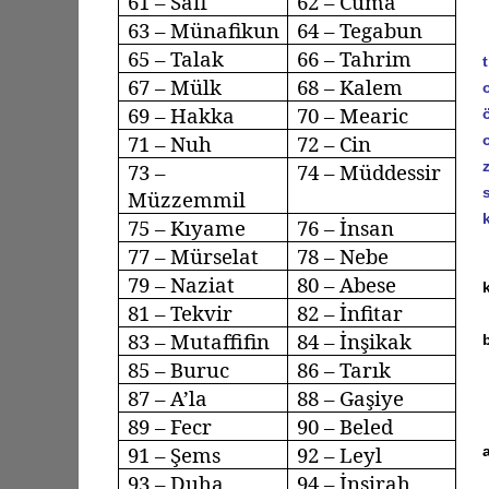
61 –
Saff
62 – Cuma
63 –
Münafikun
64 –
Tegabun
65 – Talak
66 –
Tahrim
67 – Mülk
68 – Kalem
69 – Hakka
70 –
Mearic
71 – Nuh
72 – Cin
73 –
74 –
Müddessir
Müzzemmil
75 –
Kıyame
76 – İnsan
77 –
Mürselat
78 –
Nebe
79 –
Naziat
80 – Abese
81 –
Tekvir
82 –
İnfitar
83 –
Mutaffifin
84 –
İnşikak
85 –
Buruc
86 – Tarık
87 –
A’la
88 –
Gaşiye
89 –
Fecr
90 –
Beled
91 – Şems
92 –
Leyl
93 –
Duha
94 – İnşirah