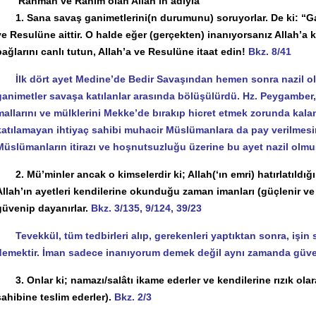
Rahman ve Rahim olan Allah’ın adıyla
1. Sana savaş ganimetlerini(n durumunu) soruyorlar. De ki: “Ga
ve Resulüne aittir. O halde eğer (gerçekten) inanıyorsanız Allah’a 
bağlarını canlı tutun, Allah’a ve Resulüne itaat edin!
Bkz. 8/41
İlk dört ayet Medine’de Bedir Savaşından hemen sonra nazil olm
ganimetler savaşa katılanlar arasında bölüşülürdü. Hz. Peygamber
mallarını ve mülklerini Mekke’de bırakıp hicret etmek zorunda kal
katılamayan ihtiyaç sahibi muhacir Müslümanlara da pay verilmesi
Müslümanların itirazı ve hoşnutsuzluğu üzerine bu ayet nazil olmu
2. Mü’minler ancak o kimselerdir ki; Allah(‘ın emri) hatırlatıldığı 
Allah’ın ayetleri kendilerine okunduğu zaman imanları (güçlenir ve g
güvenip dayanırlar.
Bkz. 3/135, 9/124, 39/23
Tevekkül, tüm tedbirleri alıp, gerekenleri yaptıktan sonra, işi
demektir. İman sadece inanıyorum demek değil aynı zamanda güve
3. Onlar ki; namazı/salâtı ikame ederler ve kendilerine rızık olara
sahibine teslim ederler).
Bkz. 2/3