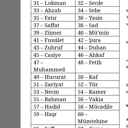
31 – Lokman
32 – Secde
33 –
Ahzab
34 –
Sebe
35 –
Fatır
36 – Yasin
37 –
Saffat
38 – Sad
39 –
Zümer
40 –
Mü’min
41 –
Fussilet
42 – Şura
43 –
Zuhruf
44 –
Duhan
45 –
Casiye
46 –
Ahkaf
47 –
48 – Fetih
Muhammed
49 –
Hucurat
50 – Kaf
51 –
Zariyat
52 – Tür
53 –
Necm
54 – Kamer
55 – Rahman
56 –
Vakia
57 –
Hadid
58 –
Mücadile
59 –
Haşr
60 –
Mümtehine