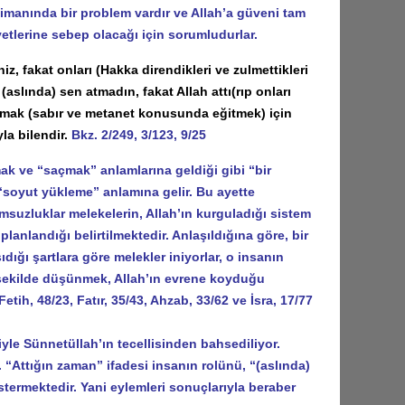
manında bir problem vardır ve Allah’a güveni tam
etlerine sebep olacağı için sorumludurlar.
, fakat onları (Hakka direndikleri ve zulmettikleri
aslında) sen atmadın, fakat Allah attı(rıp onları
tutmak (sabır ve metanet konusunda eğitmek) için
la bilendir.
Bkz. 2/249, 3/123, 9/25
k ve “saçmak” anlamlarına geldiği gibi “bir
“soyut yükleme” anlamına gelir. Bu ayette
umsuzluklar melekelerin, Allah’ın kurguladığı sistem
planlandığı belirtilmektedir. Anlaşıldığına göre, bir
ıdığı şartlara göre melekler iniyorlar, o insanın
 şekilde düşünmek, Allah’ın evrene koyduğu
ih, 48/23, Fatır, 35/43, Ahzab, 33/62 ve İsra, 17/77
yle Sünnetüllah’ın tecellisinden bahsediliyor.
ı. “Attığın zaman” ifadesi insanın rolünü, “(aslında)
östermektedir. Yani eylemleri sonuçlarıyla beraber