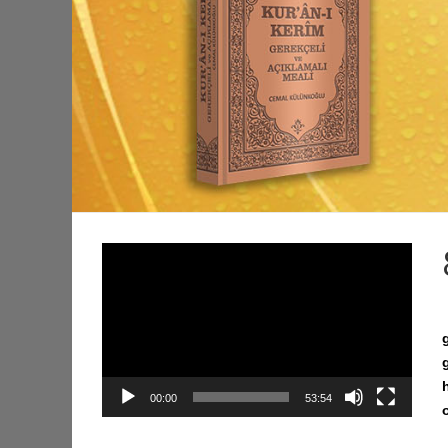
Video
oynatıcı
00:00
53:54