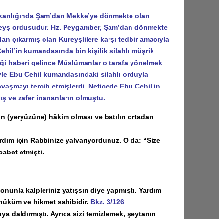
aşkanlığında Şam’dan Mekke’ye dönmekte olan
Kureyş ordusudur. Hz. Peygamber, Şam’dan dönmekte
dan çıkarmış olan Kureyşlilere karşı tedbir amacıyla
hil’in kumandasında bin kişilik silahlı müşrik
ği haberi gelince Müslümanlar o tarafa yönelmek
iyle Ebu Cehil kumandasındaki silahlı orduyla
avaşmayı tercih etmişlerdi. Neticede Ebu Cehil’in
ş ve zafer inananların olmuştu.
n (yeryüzüne) hâkim olması ve batılın ortadan
dım için Rabbinize yalvarıyordunuz. O da: “Size
cabet etmişti.
nunla kalpleriniz yatışsın diye yapmıştı. Yardım
 hüküm ve hikmet sahibidir.
Bkz. 3/126
a daldırmıştı. Ayrıca sizi temizlemek, şeytanın