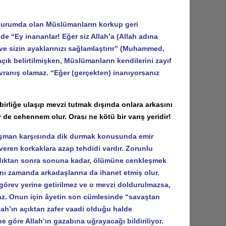
urumda olan Müslümanların korkup geri
de “Ey inananlar! Eğer siz Allah’a (Allah adına
ve sizin ayaklarınızı sağlamlaştırır” (Muhammed,
çık belirtilmişken, Müslümanların kendilerini zayıf
vranış olamaz. “Eğer (gerçekten) inanıyorsanız
rliğe ulaşıp mevzi tutmak dışında onlara arkasını
 de cehennem olur. Orası ne kötü bir varış yeridir!
düşman karşısında dik durmak konusunda emir
veren korkaklara azap tehdidi vardır. Zorunlu
ıldıktan sonra sonuna kadar, ölümüne cenkleşmek
nı zamanda arkadaşlarına da ihanet etmiş olur.
 görev yerine getirilmez ve o mevzi doldurulmazsa,
z. Onun için âyetin son cümlesinde “savaştan
ah’ın açıktan zafer vaadi olduğu halde
göre Allah’ın gazabına uğrayacağı bildiriliyor.