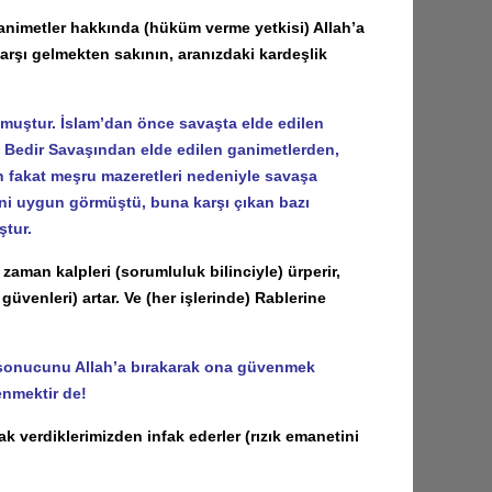
nimetler hakkında (hüküm verme yetkisi) Allah’a
karşı gelmekten sakının, aranızdaki kardeşlik
uştur. İslam’dan önce savaşta elde edilen
, Bedir Savaşından elde edilen ganimetlerden,
an fakat meşru mazeretleri nedeniyle savaşa
ni uygun görmüştü, buna karşı çıkan bazı
ştur.
zaman kalpleri (sorumluluk bilinciyle) ürperir,
üvenleri) artar. Ve (her işlerinde) Rablerine
n sonucunu Allah’a bırakarak ona güvenmek
nmektir de!
k verdiklerimizden infak ederler (rızık emanetini